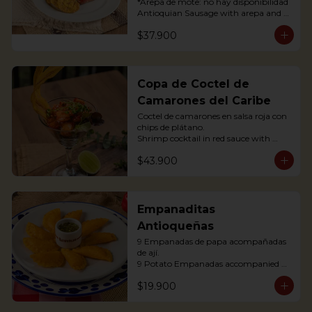
*Arepa de mote: no hay disponibilidad

Antioquian Sausage with arepa and 
green plantains.
$37.900
Copa de Coctel de
Camarones del Caribe
Coctel de camarones en salsa roja con 
chips de plátano.

Shrimp cocktail in red sauce with 
plantain chips.
$43.900
Empanaditas
Antioqueñas
9 Empanadas de papa acompañadas 
de ají.

9 Potato Empanadas accompanied 
with chili.
$19.900