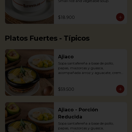
Small rice and vegetable soup.
$18.900
Platos Fuertes - Típicos
Ajiaco
Sopa santafereña a base de pollo, 
papas, mazorcas y guasca, 
acompañada arroz y aguacate, crema 
de leche y alcaparras.

An Ajiaco is Bogota’s chicken and 
$59.500
potato soup with corn on the cob and 
served with capers, and cream. 
Accompanied with rice, arepa and 
avocado.
Ajiaco - Porción
Reducida
Sopa santafereña a base de pollo, 
papas, mazorcas y guasca, 