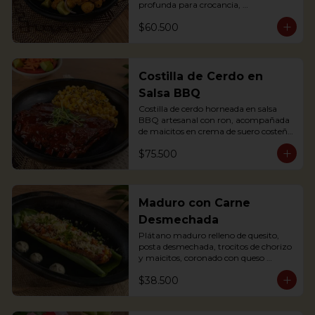
profunda para crocancia, 
acompañado de papitas criollas, 
$60.500
cebolla acevichada y reducción de 
agrás.

Block of belly steak baked for two 
hours and then deep fried for crispy 
crunchiness, accompanied by creole 
Costilla de Cerdo en
potatoes, onion and agras reduction.
Salsa BBQ
Costilla de cerdo horneada en salsa 
BBQ artesanal con ron, acompañada 
de maicitos en crema de suero costeño 
con queso Papialpa

$75.500
Soft Ribs with rum BBQ sauce, served 
with sweet corn in sour cream and 
Papialpa cheese
Maduro con Carne
Desmechada
Plátano maduro relleno de quesito, 
posta desmechada, trocitos de chorizo 
y maicitos, coronado con queso 
papialpa rallado.
$38.500