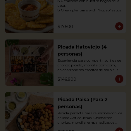
8 Patacones con nuestro hogao de la 
casa.

8 Green plantains with "hogao" sauce.
$17.500
Picada Hatoviejo (4
personas)
Experiencia para compartir surtida de 
chorizo picado, morcilla bombóm, 
chicharroncitos, trocitos de pollo a la 
plancha, trocitos de carne de cerdo a la 
$146.900
plancha, trocitos de carne de res a la 
plancha, papitas criollas, palitos de 
yuca, arepitas de maíz, chimichurri, 
salsa bbq y salsa de tomate.
Picada Paisa (Para 2
personas)
Picada perfecta para reuniones con los 
delicias Antioqueñas: Chicharrón, 
chorizo, morcilla, empanaditas de 
papa, patacón y papa criolla; 