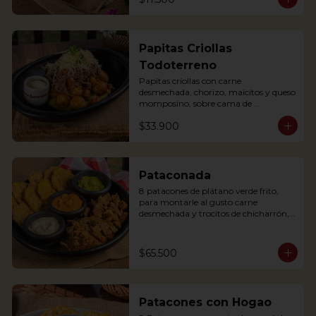
Papitas Criollas
Todoterreno
Papitas criollas con carne 
desmechada, chorizo, maicitos y queso 
momposino, sobre cama de 
guacamole
$33.900
Pataconada
8 patacones de plátano verde frito, 
para montarle al gusto carne 
desmechada y trocitos de chicharrón, 
sour cream, frijol refrito y guacamole

8 fried green plantain patacones, to 
assemble with shredded meat and 
$65.500
chicharrón chunks, sour cream, refried 
beans and guacamole
Patacones con Hogao