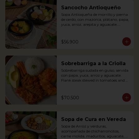
banana, rice and avocado. You can add 
some lemon and coriander if you wish.
Sancocho Antioqueño
Sopa Antioqueña de morrillo y pierna 
de cerdo, con mazorca, plátano, papa, 
yuca, arroz, arepita y aguacate.

*Disponible solo los fines de semana 
$56.900
(Sábados, domingos y festivos)

Authentic Antioquian soup with beef, 
pork, plantain, potato and yuca, 
Sobrebarriga a la Criolla
accompanied with rice and avocado 
(avaliable only weekends and holidays)
Sobrebarriga sudada en guiso, servida 
con papa, yuca, arroz y aguacate.

Flank steak stewed in tomatoes and 
onions and served with potato, yuca, 
rice and avocado.
$70.500
Sopa de Cura en Vereda
Sopa de Arroz y verduras, 
acompañada de chicharroncitos, 
carne molida, maduritos, aguacate, 