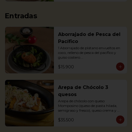
Entradas
Aborrajado de Pesca del
Pacífico
1 Aborrajado de plátano envueltos en 
coco, relleno de pesca del pacífico y 
guiso costero.

Pesca según disponibilidad: Dorado o 
$15.900
Bravo

1 Plantain adornment wrapped in 
coconut, filled with Pacific fish and 
coastal stew.
Arepa de Chócolo 3
quesos
Arepa de chócolo con queso 
Momposino (queso de pasta hilada, 
semigraso y fresco), queso crema y 
quesito fresco.
$35.500