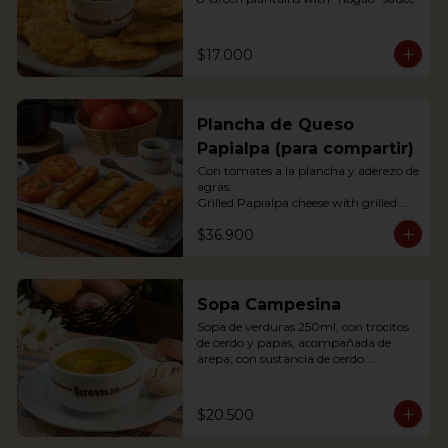
$17.000
Plancha de Queso
Papialpa (para compartir)
Con tomates a la plancha y aderezo de 
agrás.

Grilled Papialpa cheese with grilled 
tomato and agraz berry dressing
$36.900
Sopa Campesina
Sopa de verduras 250ml, con trocitos 
de cerdo y papas, acompañada de 
arepa; con sustancia de cerdo.

Vegetable soup 250ml, with pork 
chunks and potatoes, accompanied by 
arepa; with pork substance.
$20.500