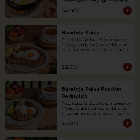
acompañada arroz y aguacate, crema 
de leche y alcaparras. (Foto de porción 
$47.900
completa).

An Ajiaco is Bogota’s chicken and 
potato soup with corn on the cob and 
served with capers, and cream. 
Bandeja Paisa
Accompanied with rice, arepa and 
Plato típico Antioqueño compuesto de 
avocado.
fríjoles y una bandeja con chicharrón, 
arroz, carne molida, chorizo, morcilla, 
tajada de plátano maduro, huevo frito 
y aguacate.

The bandeja paisa is our most 
$66.500
important regional dish. It comes with 
beans, meat crumbles, sausage, fried 
egg, plantains and pork cracklings. 
Accompanied with rice and avocado.
Bandeja Paisa Porción
Reducida
Plato típico Antioqueño compuesto de 
fríjoles y una bandeja con chicharrón, 
arroz, carne molida, chorizo, morcilla, 
tajada de plátano maduro, huevo frito 
$53.500
y aguacate.

The bandeja paisa is our most 
important regional dish. It comes with 
beans, meat crumbles, sausage, fried 