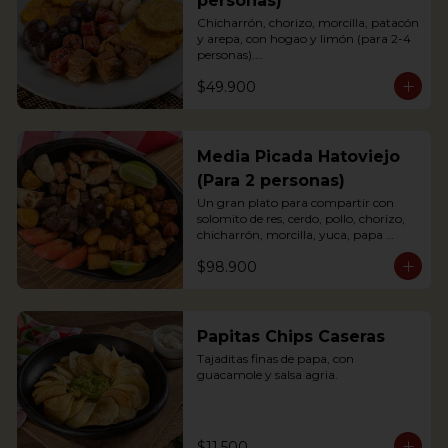
personas)
Chicharrón, chorizo, morcilla, patacón 
y arepa, con hogao y limón (para 2-4 
personas).

*Arepa de mote: no hay disponibilidad

$49.900
Portions of pork crackling, sausage, 
blood sausage, fried green plantain 
and arepa (for 2-4 persons).
Media Picada Hatoviejo
(Para 2 personas)
Un gran plato para compartir con 
solomito de res, cerdo, pollo, chorizo, 
chicharrón, morcilla, yuca, papa 
criolla, tomate y arepa blanca. 
$98.900
Acompañada de salsa de tomate, salsa 
bbq y chimichurri.

*Arepa de mote: no hay disponibilidad.
Papitas Chips Caseras
Tajaditas finas de papa, con 
guacamole y salsa agria.
$11.500