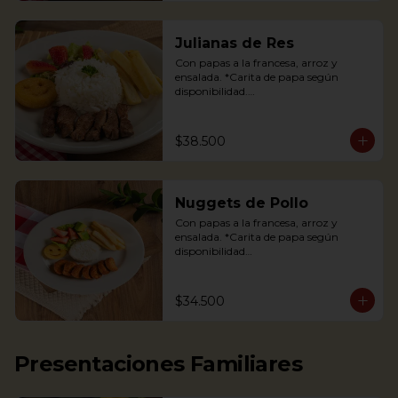
Julianas de Res
Con papas a la francesa, arroz y 
ensalada. *Carita de papa según 
disponibilidad.

Tenderloin beef strips, french fries, a 
potato happy face*, rice and salad.

$38.500
*If available
Nuggets de Pollo
Con papas a la francesa, arroz y 
ensalada. *Carita de papa según 
disponibilidad

The Chicken nuggets from our 
children’s menu is served with french 
$34.500
fries, a potato happy face*, rice and 
salad (lettuce and strawberries).

*If available.
Presentaciones Familiares