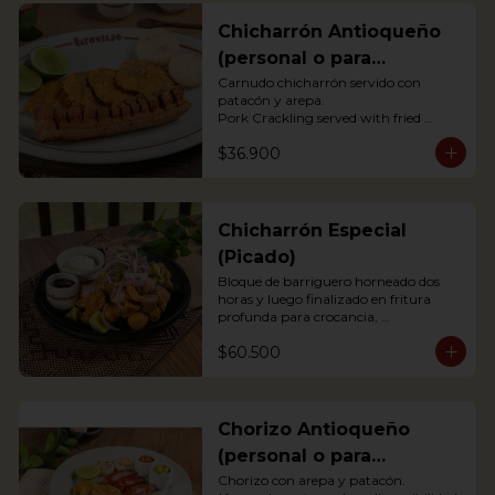
Chicharrón Antioqueño
(personal o para
compartir)
Carnudo chicharrón servido con 
patacón y arepa.

Pork Crackling served with fried 
plantain and arepa

$36.900
*Arepa de mote: no hay disponibilidad
Chicharrón Especial
(Picado)
Bloque de barriguero horneado dos 
horas y luego finalizado en fritura 
profunda para crocancia, 
acompañado de papitas criollas, 
$60.500
cebolla acevichada y reducción de 
agrás.

 Block of belly steak baked for two 
hours and then deep fried for crispy 
crunchiness, accompanied by creole 
Chorizo Antioqueño
potatoes, onion and agras reduction.
(personal o para
compartir)
Chorizo con arepa y patacón.
