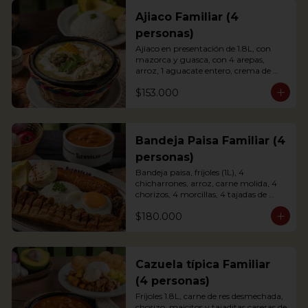
Ajiaco Familiar (4
personas)
Ajiaco en presentación de 1.8L, con 
mazorca y guasca, con 4 arepas, 
arroz, 1 aguacate entero, crema de 
leche y alcaparras.

$153.000
*La presentación de la foto es 
individual, y el familiar es para 4 
personas.
Bandeja Paisa Familiar (4
personas)
Bandeja paisa, fríjoles (1L), 4 
chicharrones, arroz, carne molida, 4 
chorizos, 4 morcillas, 4 tajadas de 
maduro, 4 huevos fritos, 1 aguacate y 
$180.000
4 arepas.

*La presentación de la foto es 
individual, y el familiar es para 4 
personas.
Cazuela típica Familiar
(4 personas)
Fríjoles 1.8L, carne de res desmechada, 
chorizo, maicitos y tajaditas caseras de 