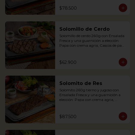
Palitos de Yuca, Puré de papa y 
arracacha. Acompañado de salsa de 
$78.500
soya y jengibre.

Salmon fillet served on a griddle with a 
baked potato with sour cream. 
Solomillo de Cerdo
Accompanied with a salad and a 
delicious ginger sauce.
Solomillo de cerdo 260g con Ensalada 
Fresca y una guarnición a elección: 
Papa con crema agria, Cascos de papa 
Rústica, Plátano maduro relleno de 
quesito, Palitos de Yuca, Puré de papa 
y arracacha.

$62.900
Solomito de Res
Pork tenderloin 280g with baked 
Solomito 260g tierno y jugoso con 
potato with sour cream and house 
Ensalada Fresca y una guarnición a 
salad. Single term.
elección: Papa con crema agria, 
Cascos de papa Rústica, Plátano 
maduro relleno de quesito, Palitos de 
Yuca, Puré de papa y arracacha

$87.500