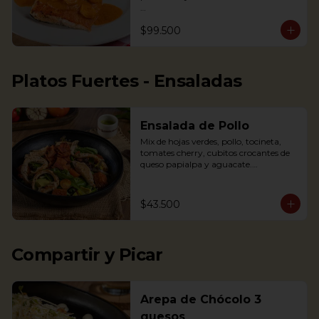
Nota: la salsa de este plato cambió a la 
$99.500
de la foto, de tener crema de leche a 
una salsa a base de mariscos, para 
resaltar el sabor. Por esto la salsa 
presenta un color rojizo

Platos Fuertes - Ensaladas
Salmon in shrimp sauce accompanied 
with coconut rice, fried plantains and 
Salad
Ensalada de Pollo
Mix de hojas verdes, pollo, tocineta, 
tomates cherry, cubitos crocantes de 
queso papialpa y aguacate.

Mixed greens, chicken, smoked bacon, 
cherry tomatoes, crispy cubes of 
papialpa cheese and avocado.
$43.500
Compartir y Picar
Arepa de Chócolo 3
quesos