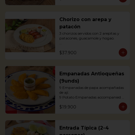
agrás.

 Block of belly steak baked for two 
hours and then deep fried for crispy 
crunchiness, accompanied by creole 
Chorizo con arepa y
potatoes, onion and agras reduction.
patacón
3 chorizos servidos con 2 arepitas y 
patacones, guacamole y hogao.

Antioquian Sausage with arepa and 
$37.900
green plantains.
Empanadas Antioqueñas
(9unds)
9 Empanadas de papa acompañadas 
de ají.

9 Potato Empanadas accompanied 
with chili.
$19.900
Entrada Típica (2-4