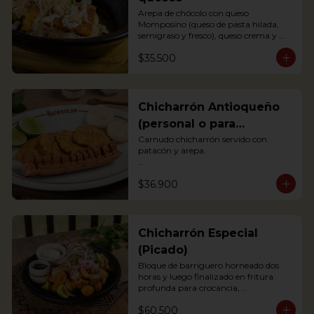
Arepa de chócolo con queso 
Momposino (queso de pasta hilada, 
semigraso y fresco), queso crema y 
quesito fresco.

$35.500
Sweet corn Arepa with 3 types of 
Colombian cheeses (Momposino, 
cream cheese and fresh cheese)
Chicharrón Antioqueño
(personal o para
compartir)
Carnudo chicharrón servido con 
patacón y arepa.

Carnudo chicharrón servido con 
$36.900
patacón y arepa.

*Arepa de mote: no hay disponibilidad

Pork Crackling served with fried 
plantain and arepa
Chicharrón Especial
(Picado)
Bloque de barriguero horneado dos 
horas y luego finalizado en fritura 
profunda para crocancia, 
acompañado de papitas criollas, 
$60.500
cebolla acevichada y reducción de 