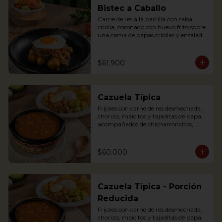
egg, plantains and pork cracklings. 
Bistec a Caballo
Accompanied with rice and avocado.
Carne de res a la parrilla con salsa 
criolla, coronado con huevo frito sobre 
una cama de papas criollas y ensalada 
de la casa

Literally translating “Beef steak on 
Horseback” is a traditional Colombian 
$61.900
dish where a Tenderloin steak is placed 
over a bed of creole sauce and creole 
potatoes and a fried egg is placed on 
top of the steak. It is served with salad.
Cazuela Típica
Fríjoles con carne de res desmechada, 
chorizo, maicitos y tajaditas de papa, 
acompañados de chicharroncitos, 
trocitos de plátano maduro, arepita, 
arroz y aguacate.

$60.000
Bean soup with shredded meat, 
sausage, corn and potato chips, served 
with pork cracklings, sweet plantains, 
rice, arepa and avocado.
Cazuela Típica - Porción
Reducida
Fríjoles con carne de res desmechada, 
chorizo, maicitos y tajaditas de papa, 