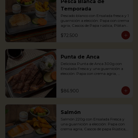
Pesca Blanca de
potato with sour cream, accompanied 
Temporada
with a fresh salad.
Pescado blanco con Ensalada fresca y 1 
guarnición a elección: Papa con crema 
agria, Cascos de Papa rústica, Plátano 
maduro con Quesito, Palitos de Yuca, 
$72.500
Puré de Papa y Arracacha
Punta de Anca
Deliciosa Punta de Anca 300g con 
Ensalada Fresca y una guarnición a 
elección: Papa con crema agria, 
Cascos de papa Rústica, Plátano 
maduro relleno de quesito, Palitos de 
Yuca, Puré de papa y arracacha

$86.900
Salmón
Our delicious Rump Steak is served on 
Salmón 220g con Ensalada Fresca y 
a griddle with a baked potato with 
una guarnición a elección: Papa con 
sour cream. Accompanied with a fresh 
crema agria, Cascos de papa Rústica, 
salad and our House Chimichurri.
Plátano maduro relleno de quesito, 