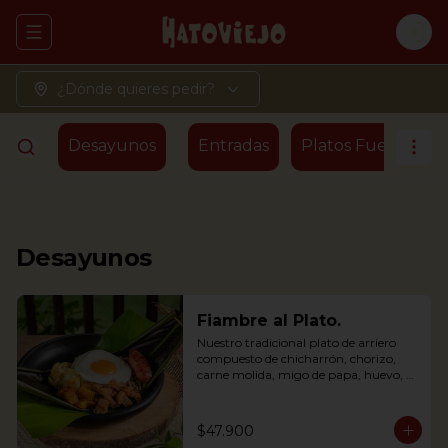
Abrir menu de navegación
Logi
¿Dónde quieres pedir?
Desayunos
Entradas
Platos Fuertes - T
Desayunos
Fiambre al Plato.
Nuestro tradicional plato de arriero 
compuesto de chicharrón, chorizo, 
carne molida, migo de papa, huevo, 
plátano maduro y arroz, envuelto en 
hoja de plátano
$47.900