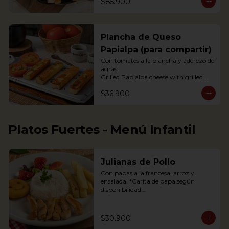
$85.900
acompañada de arepas, limón y 
tomate, con guacamole, ají pique y 
hogao.
Plancha de Queso
Papialpa (para compartir)
Con tomates a la plancha y aderezo de 
agrás.

Grilled Papialpa cheese with grilled 
tomato and agraz berry dressing
$36.900
Platos Fuertes - Menú Infantil
Julianas de Pollo
Con papas a la francesa, arroz y 
ensalada. *Carita de papa según 
disponibilidad.

Chicken strips, french fries, a potato 
happy face*, rice and salad.

$30.900
*If available