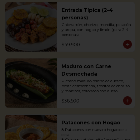
Entrada Típica (2-4
personas)
Chicharrón, chorizo, morcilla, patacón 
y arepa, con hogao y limón (para 2-4 
personas).

*Arepa de mote: no hay disponibilidad

$49.900
Portions of pork crackling, sausage, 
blood sausage, fried green plantain 
and arepa (for 2-4 persons).
Maduro con Carne
Desmechada
Plátano maduro relleno de quesito, 
posta desmechada, trocitos de chorizo 
y maicitos, coronado con queso 
papialpa rallado.

$38.500
Sweet plantain filled with cheese, 
shredded meat, sausege bites and 
corn, topped with Papialpa cheese.
Patacones con Hogao
8 Patacones con nuestro hogao de la 
casa.

8 Green plantains with "hogao" sauce.