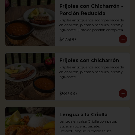
Frijoles con Chicharrón -
Porción Reducida
Fríjoles antioqueños acompañados de 
chicharrón, plátano maduro, arroz y 
aguacate. (Foto de porción completa).

Antioquian bean soup with pork 
$47.500
cracklings, white rice, avocado and 
sweet plantain.
Fríjoles con chicharrón
Fríjoles antioqueños acompañados de 
chicharrón, plátano maduro, arroz y 
aguacate.

Antioquian bean soup with pork 
cracklings, white rice, avocado and 
sweet plantain.
$58.900
Lengua a la Criolla
Lengua en salsa Criolla con papa, 
yuca, arroz y aguacate.

Stewed Tongue in creole sauce 