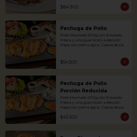
maduro relleno de quesito, Palitos de 
$84.900
Yuca, Puré de papa y arracacha

2 Juicy Tenderloin medallions in red 
wine and mushroom sauce, served 
Pechuga de Pollo
with rustic potatoes and fresh avocado 
salad
Pollo Marinado 300g con Ensalada 
Fresca y una guarnición a elección: 
Papa con crema agria, Cascos de papa 
Rústica, Plátano maduro relleno de 
quesito, Palitos de Yuca, Puré de papa 
y arracacha.

$54.500
Grilled Chicken breast with a baked 
potato with sour cream, accompanied 
Pechuga de Pollo
with a fresh salad.
Porción Reducida
Pollo Marinado 200g con Ensalada 
Fresca y una guarnición a elección: 
Papa con crema agria, Cascos de papa 
Rústica, Plátano maduro relleno de 
$43.500
quesito, Palitos de Yuca, Puré de papa 
y arracacha. (Foto Porción Completa)

Grilled Chicken breast with a baked 