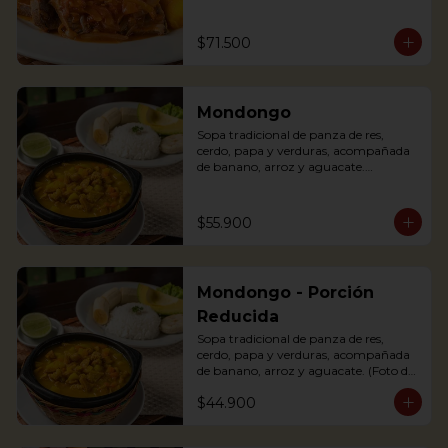
(tomato and onions) with potato, 
yuca, rice and avocado.
$71.500
Mondongo
Sopa tradicional de panza de res, 
cerdo, papa y verduras, acompañada 
de banano, arroz y aguacate.

Mondongo is a traditional soup with 
beef tripe, pork, potatoes and 
vegetables. Accompanied with 
$55.900
banana, rice and avocado. You can add 
some lemon and coriander to enhance 
the flavor.
Mondongo - Porción
Reducida
Sopa tradicional de panza de res, 
cerdo, papa y verduras, acompañada 
de banano, arroz y aguacate. (Foto de 
porción completa).

$44.900
Mondongo is a traditional soup with 
beef tripe, pork, potatoes and 
vegetables. Accompanied with 