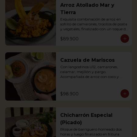
Arroz Atollado Mar y
Tierra
Exquisita combinación de arroz en 
sofrito de camarones, trocitos de posta 
y vegetales, finalizado con un toque de 
leche de coco, cilantro y langostino a la 
$89.900
parrilla.

Exquisite combination of rice with 
fried shrimps, small pieces of pasta 
and vegetables, finished with a touch 
of coconut milk, coriander and grilled 
Cazuela de Mariscos
prawns.
Con langostinos U12, camarones, 
calamar, mejillón y pargo. 
Acompañada de arroz con coco y 
aguacate.

Seafood soup containing Shrimp, 
$98.900
mussels, fish and other crustaceans. 
The best of our 2 oceans. 
Accompanied with coconut rice and 
avocado
Chicharrón Especial
(Picado)
Bloque de barriguero horneado dos 
horas y luego finalizado en fritura 