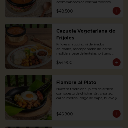
acompañados de chicharroncitos, 
trocitos de plátano maduro, arepita, 
$48.500
arroz y aguacate. (Foto de porción 
completa)

Bean soup with shredded meat, 
sausage, corn and potato chips, served 
Cazuela Vegetariana de
with pork cracklings, sweet plantains, 
Fríjoles
rice, arepa and avocado.
Fríjoles sin tocino ni derivados 
animales, acompañados de 'carne' 
molida a base de lentejas, plátano 
maduro, 'chorizo' campesino a base 
$54.900
de soya, arroz, tajaditas de papa, 
arepita, maíz y aguacate. Apta para 
Veganos.

Antioquian bean soup without pork 
Fiambre al Plato
or meat substances, served with soy 
Nuestro tradicional plato de arriero 
base shredded 'meat', soy based 
compuesto de chicharrón, chorizo, 
'sausage', fried plantain, rice, arepa, 
carne molida, migo de papa, huevo y 
corn and avocado. Suitable for Vegans
plátano maduro y arroz, envuelto en 
hoja de plátano.
$46.900