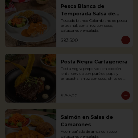
Pesca Blanca de
Temporada Salsa de
Camarones
Pescado blanco Colombiano de pesca 
artesanal, con arroz con coco, 
patacones y ensalada.
$93.500
Posta Negra Cartagenera
Posta negra preparada en cocción 
lenta, servida con puré de papa y 
arracacha, arroz con coco, chips de 
plátanos y ensalada.

Posta negra prepared in slow cooking, 
served with mashed potatoes and 
$75.500
arracacha, rice with coconut, plantain 
chips and salad.
Salmón en Salsa de
Camarones
Acompañado de arroz con coco, 
patacones y ensalada.
