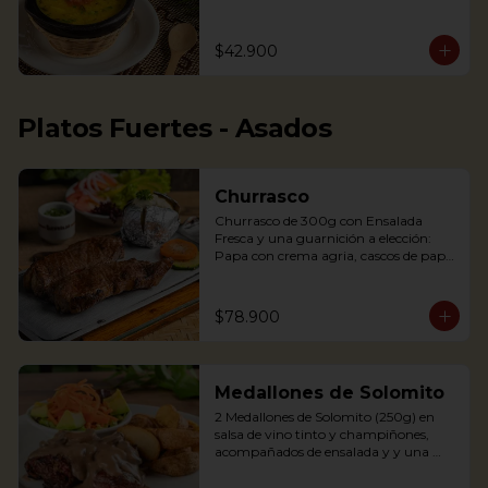
arepita, tajaditas de papa y hogao.

Delicious Rice Soup with vegetables, 
$42.900
served with minced meat, sweet 
plantain, avocado, arepa and potato 
chips. Accompanied with hogao and 
fresh coriander.
Platos Fuertes - Asados
Churrasco
Churrasco de 300g con Ensalada 
Fresca y una guarnición a elección: 
Papa con crema agria, cascos de papa 
Rústica, Plátano maduro relleno de 
quesito, Palitos de Yuca, Puré de papa 
y arracacha

$78.900
Churrasco is an Argentinian cut steak 
Medallones de Solomito
served on a griddle with a baked 
potato with sour cream. 
2 Medallones de Solomito (250g) en 
Accompanied with a fresh salad and 
salsa de vino tinto y champiñones, 
Chimichurri sauce.
acompañados de ensalada y y una 
guarnición a elección: Papa con crema 
agria, cascos de papa Rústica, Plátano 