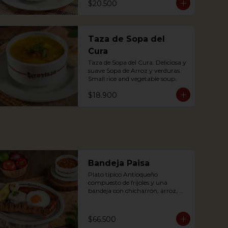
$20.500
accompanied by arepa; with pork 
substance.
Taza de Sopa del
Cura
Taza de Sopa del Cura. Deliciosa y 
suave Sopa de Arroz y verduras.

Small rice and vegetable soup.
$18.900
Bandeja Paisa
Plato típico Antioqueño 
compuesto de fríjoles y una 
bandeja con chicharrón, arroz, 
carne molida, chorizo, morcilla, 
tajada de plátano maduro, huevo 
frito y aguacate.

$66.500
The bandeja paisa is our most 