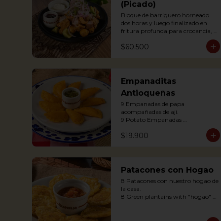
(Picado)
Bloque de barriguero horneado 
dos horas y luego finalizado en 
fritura profunda para crocancia, 
acompañado de papitas criollas, 
$60.500
cebolla acevichada y reducción de 
agrás.

 Block of belly steak baked for two 
hours and then deep fried for 
crispy crunchiness, accompanied 
Empanaditas
by creole potatoes, onion and 
Antioqueñas
agras reduction.
9 Empanadas de papa 
acompañadas de ají.

9 Potato Empanadas 
accompanied with chili.
$19.900
Patacones con Hogao
8 Patacones con nuestro hogao de 
la casa.

8 Green plantains with "hogao" 
sauce.