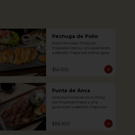
Pechuga de Pollo
Pollo Marinado 300g con 
Ensalada Fresca y una guarnición 
a elección: Papa con crema agria, 
Cascos de papa Rústica, Plátano 
maduro relleno de quesito, Palitos 
de Yuca, Puré de papa y 
$54.500
arracacha.

Grilled Chicken breast with a 
Punta de Anca
baked potato with sour cream, 
accompanied with a fresh salad.
Deliciosa Punta de Anca 300g 
con Ensalada Fresca y una 
guarnición a elección: Papa con 
crema agria, Cascos de papa 
Rústica, Plátano maduro relleno 
de quesito, Palitos de Yuca, Puré 
$86.900
de papa y arracacha
