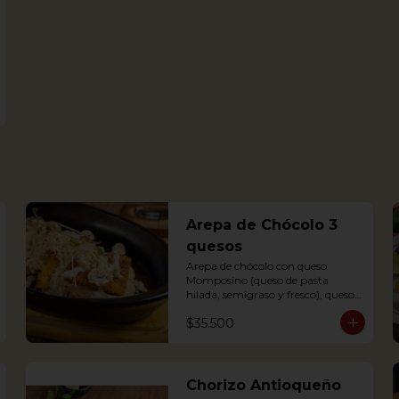
Arepa de Chócolo 3
quesos
Arepa de chócolo con queso 
Momposino (queso de pasta 
hilada, semigraso y fresco), queso 
crema y quesito fresco.
$35.500
Chorizo Antioqueño