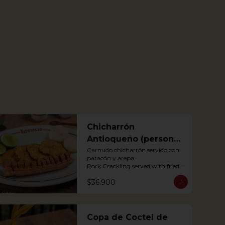
Chicharrón
Antioqueño (personal
o para compartir)
Carnudo chicharrón servido con 
patacón y arepa.

Pork Crackling served with fried 
plantain and arepa

$36.900
*Arepa de mote: no hay 
disponibilidad
Copa de Coctel de