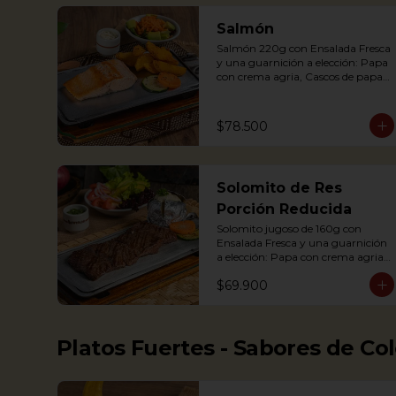
Completa)

Salmón
Salmón 220g con Ensalada Fresca 
Grilled Chicken breast with a 
y una guarnición a elección: Papa 
baked potato with sour cream, 
con crema agria, Cascos de papa 
accompanied with a fresh salad.
Rústica, Plátano maduro relleno 
de quesito, Palitos de Yuca, Puré 
de papa y arracacha. 
$78.500
Acompañado de salsa de soya y 
jengibre.

Salmon fillet served on a griddle 
Solomito de Res
with a baked potato with sour 
cream. Accompanied with a salad 
Porción Reducida
and a delicious ginger sauce.
Solomito jugoso de 160g con 
Ensalada Fresca y una guarnición 
a elección: Papa con crema agria, 
Papa Rústica, Plátano maduro 
$69.900
relleno de quesito, Palitos de Yuca, 
Puré de papa y arracacha. (Foto 
de porción completa)

Platos Fuertes - Sabores de Co