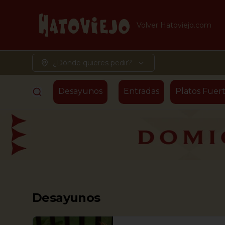
Volver Hatoviejo.com
¿Dónde quieres pedir?
Desayunos
Entradas
Platos Fuert
Desayunos