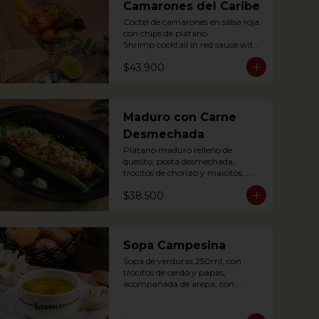
Camarones del Caribe
Coctel de camarones en salsa roja 
con chips de plátano.

Shrimp cocktail in red sauce with 
plantain chips.
$43.900
Maduro con Carne
Desmechada
Plátano maduro relleno de 
quesito, posta desmechada, 
trocitos de chorizo y maicitos, 
coronado con queso papialpa 
$38.500
rallado.

Sweet plantain filled with cheese, 
shredded meat, sausege bites and 
corn, topped with Papialpa 
cheese.
Sopa Campesina
Sopa de verduras 250ml, con 
trocitos de cerdo y papas, 
acompañada de arepa; con 
sustancia de cerdo.

Vegetable soup 250ml, with pork 
chunks and potatoes, 