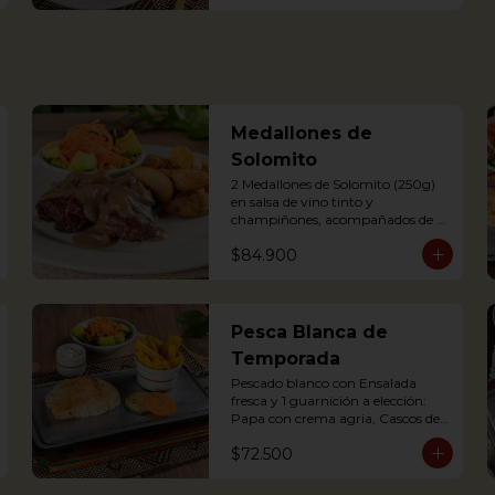
Delicious Rice Soup with 
vegetables, served with minced 
meat, sweet plantain, avocado, 
arepa and potato chips. 
Accompanied with hogao and 
fresh coriander.
Medallones de
Solomito
2 Medallones de Solomito (250g) 
en salsa de vino tinto y 
champiñones, acompañados de 
ensalada y y una guarnición a 
$84.900
elección: Papa con crema agria, 
cascos de papa Rústica, Plátano 
maduro relleno de quesito, Palitos 
de Yuca, Puré de papa y arracacha

Pesca Blanca de
2 Juicy Tenderloin medallions in 
Temporada
red wine and mushroom sauce, 
served with rustic potatoes and 
Pescado blanco con Ensalada 
fresh avocado salad
fresca y 1 guarnición a elección: 
Papa con crema agria, Cascos de 
Papa rústica, Plátano maduro 
$72.500
con Quesito, Palitos de Yuca, Puré 
de Papa y Arracacha