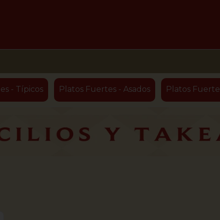
es - Típicos
Platos Fuertes - Asados
Platos Fuerte