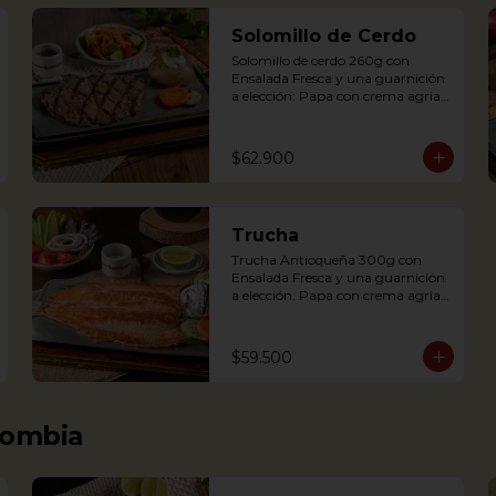
Solomillo de Cerdo
Solomillo de cerdo 260g con 
Ensalada Fresca y una guarnición 
a elección: Papa con crema agria, 
Cascos de papa Rústica, Plátano 
maduro relleno de quesito, Palitos 
de Yuca, Puré de papa y 
$62.900
arracacha.

Trucha
Trucha Antioqueña 300g con 
Pork tenderloin 280g with baked 
Ensalada Fresca y una guarnición 
potato with sour cream and 
a elección: Papa con crema agria, 
house salad. Single term.
Cascos de papa Rústica, Plátano 
maduro relleno de quesito, Palitos 
de Yuca, Puré de papa y arracacha

$59.500
Trout served on a griddle with a 
baked potato with sour cream, 
lombia
accompanied with a salad.