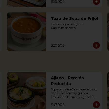
$36.900
dressing
Taza de Sopa de Frijol
Taza de sopa de frijoles

Cup of bean soup
$20.500
Ajiaco - Porción
Reducida
Sopa santafereña a base de pollo, 
papas, mazorcas y guasca, 
acompañada arroz y aguacate, 
crema de leche y alcaparras. (Foto 
$47.900
de porción completa).
