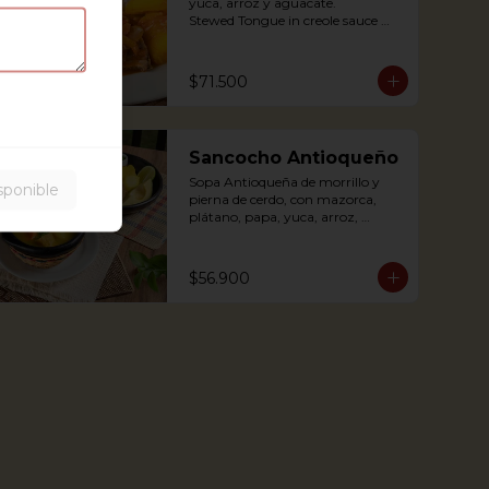
yuca, arroz y aguacate.

Stewed Tongue in creole sauce 
(tomato and onions) with potato, 
yuca, rice and avocado.
$71.500
Sancocho Antioqueño
Sopa Antioqueña de morrillo y 
sponible
pierna de cerdo, con mazorca, 
plátano, papa, yuca, arroz, 
arepita y aguacate.

$56.900
*Disponible solo los fines de 
semana (Sábados, domingos y 
festivos)

Authentic Antioquian soup with 
beef, pork, plantain, potato and 
yuca, accompanied with rice and 
avocado (avaliable only weekends 
and holidays)