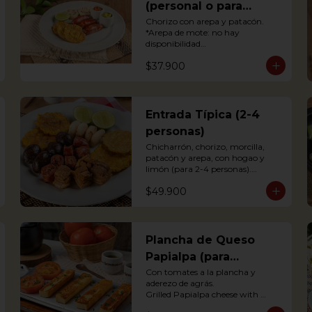
(personal o para
compartir)
Chorizo con arepa y patacón.

*Arepa de mote: no hay 
disponibilidad

Antioquian Sausage with arepa 
$37.900
and green plantains.
Entrada Típica (2-4
personas)
Chicharrón, chorizo, morcilla, 
patacón y arepa, con hogao y 
limón (para 2-4 personas).

*Arepa de mote: no hay 
$49.900
disponibilidad

Portions of pork crackling, 
sausage, blood sausage, fried 
green plantain and arepa (for 2-4 
persons).
Plancha de Queso
Papialpa (para
compartir)
Con tomates a la plancha y 
aderezo de agrás.

Grilled Papialpa cheese with 
grilled tomato and agraz berry 