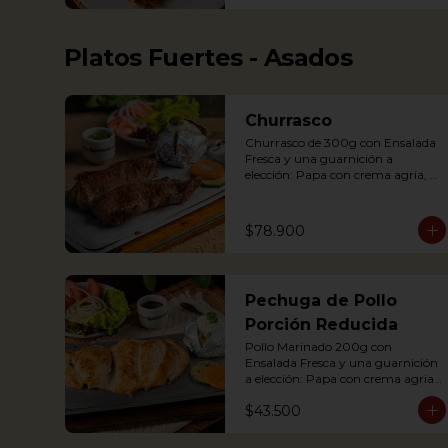
potato, yuca, rice and avocado.
Platos Fuertes - Asados
Churrasco
Churrasco de 300g con Ensalada 
Fresca y una guarnición a 
elección: Papa con crema agria, 
cascos de papa Rústica, Plátano 
maduro relleno de quesito, Palitos 
de Yuca, Puré de papa y arracacha

$78.900
Churrasco is an Argentinian cut 
Pechuga de Pollo
steak served on a griddle with a 
baked potato with sour cream. 
Porción Reducida
Accompanied with a fresh salad 
Pollo Marinado 200g con 
and Chimichurri sauce.
Ensalada Fresca y una guarnición 
a elección: Papa con crema agria, 
Cascos de papa Rústica, Plátano 
$43.500
maduro relleno de quesito, Palitos 
de Yuca, Puré de papa y 
arracacha. (Foto Porción 