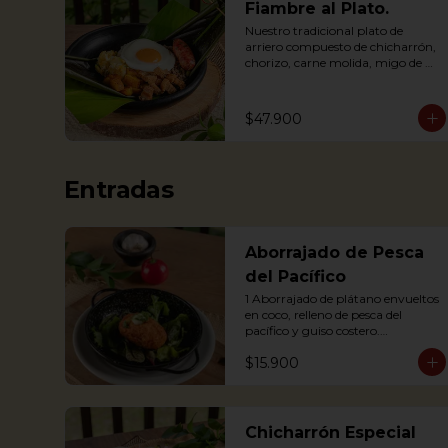
Fiambre al Plato.
Nuestro tradicional plato de 
arriero compuesto de chicharrón, 
chorizo, carne molida, migo de 
papa, huevo, plátano maduro y 
arroz, envuelto en hoja de plátano
$47.900
Entradas
Aborrajado de Pesca
del Pacífico
1 Aborrajado de plátano envueltos 
en coco, relleno de pesca del 
pacífico y guiso costero.

Pesca según disponibilidad: 
$15.900
Dorado o Bravo

1 Plantain adornment wrapped in 
coconut, filled with Pacific fish and 
coastal stew.
Chicharrón Especial