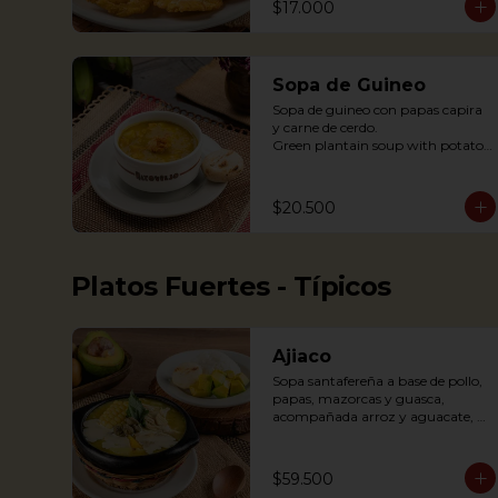
$17.000
Sopa de Guineo
Sopa de guineo con papas capira 
y carne de cerdo.

Green plantain soup with potato 
capira and pork.
$20.500
Platos Fuertes - Típicos
Ajiaco
Sopa santafereña a base de pollo, 
papas, mazorcas y guasca, 
acompañada arroz y aguacate, 
crema de leche y alcaparras.

An Ajiaco is Bogota’s chicken and 
$59.500
potato soup with corn on the cob 