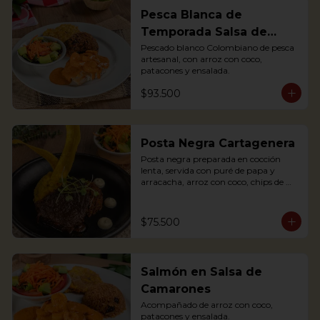
Pesca Blanca de
Temporada Salsa de
Camarones
Pescado blanco Colombiano de pesca 
artesanal, con arroz con coco, 
patacones y ensalada.
$93.500
Posta Negra Cartagenera
Posta negra preparada en cocción 
lenta, servida con puré de papa y 
arracacha, arroz con coco, chips de 
plátanos y ensalada.

Posta negra prepared in slow cooking, 
served with mashed potatoes and 
$75.500
arracacha, rice with coconut, plantain 
chips and salad.
Salmón en Salsa de
Camarones
Acompañado de arroz con coco, 
patacones y ensalada.
