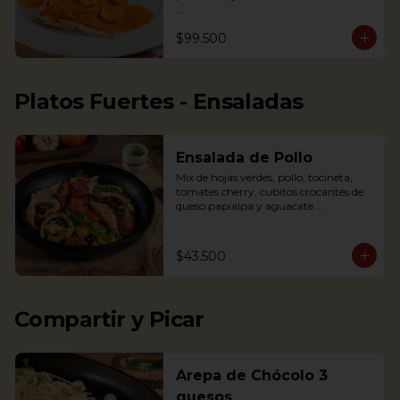
Nota: la salsa de este plato cambió a la 
$99.500
de la foto, de tener crema de leche a 
una salsa a base de mariscos, para 
resaltar el sabor. Por esto la salsa 
presenta un color rojizo

Platos Fuertes - Ensaladas
Salmon in shrimp sauce accompanied 
with coconut rice, fried plantains and 
Salad
Ensalada de Pollo
Mix de hojas verdes, pollo, tocineta, 
tomates cherry, cubitos crocantes de 
queso papialpa y aguacate.

Mixed greens, chicken, smoked bacon, 
cherry tomatoes, crispy cubes of 
papialpa cheese and avocado.
$43.500
Compartir y Picar
Arepa de Chócolo 3
quesos