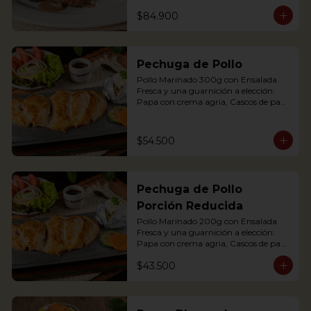
maduro relleno de quesito, Palitos de 
$84.900
Yuca, Puré de papa y arracacha

2 Juicy Tenderloin medallions in red 
wine and mushroom sauce, served 
Pechuga de Pollo
with rustic potatoes and fresh avocado 
salad
Pollo Marinado 300g con Ensalada 
Fresca y una guarnición a elección: 
Papa con crema agria, Cascos de papa 
Rústica, Plátano maduro relleno de 
quesito, Palitos de Yuca, Puré de papa 
y arracacha.

$54.500
Grilled Chicken breast with a baked 
potato with sour cream, accompanied 
Pechuga de Pollo
with a fresh salad.
Porción Reducida
Pollo Marinado 200g con Ensalada 
Fresca y una guarnición a elección: 
Papa con crema agria, Cascos de papa 
Rústica, Plátano maduro relleno de 
$43.500
quesito, Palitos de Yuca, Puré de papa 
y arracacha. (Foto Porción Completa)

Grilled Chicken breast with a baked 