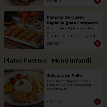
$85.900
acompañada de arepas, limón y 
tomate, con guacamole, ají pique y 
hogao.
Plancha de Queso
Papialpa (para compartir)
Con tomates a la plancha y aderezo de 
agrás.

Grilled Papialpa cheese with grilled 
tomato and agraz berry dressing
$36.900
Platos Fuertes - Menú Infantil
Julianas de Pollo
Con papas a la francesa, arroz y 
ensalada. *Carita de papa según 
disponibilidad.

Chicken strips, french fries, a potato 
happy face*, rice and salad.

$30.900
*If available