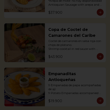
*Arepa de mote: no hay disponibilidad

Antioquian Sausage with arepa and 
green plantains.
$37.900
Copa de Coctel de
Camarones del Caribe
Coctel de camarones en salsa roja con 
chips de plátano.

Shrimp cocktail in red sauce with 
plantain chips.
$43.900
Empanaditas
Antioqueñas
9 Empanadas de papa acompañadas 
de ají.

9 Potato Empanadas accompanied 
with chili.
$19.900