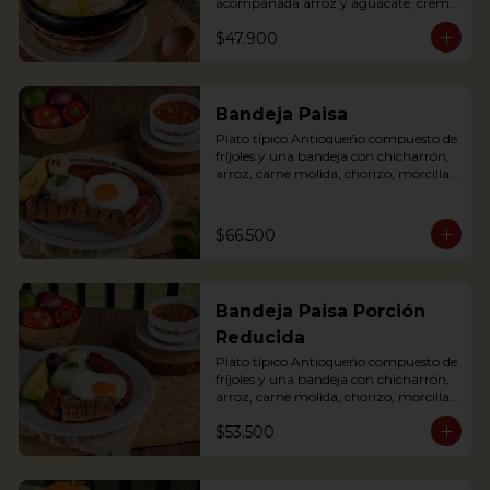
acompañada arroz y aguacate, crema 
de leche y alcaparras. (Foto de porción 
$47.900
completa).

An Ajiaco is Bogota’s chicken and 
potato soup with corn on the cob and 
served with capers, and cream. 
Bandeja Paisa
Accompanied with rice, arepa and 
Plato típico Antioqueño compuesto de 
avocado.
fríjoles y una bandeja con chicharrón, 
arroz, carne molida, chorizo, morcilla, 
tajada de plátano maduro, huevo frito 
y aguacate.

The bandeja paisa is our most 
$66.500
important regional dish. It comes with 
beans, meat crumbles, sausage, fried 
egg, plantains and pork cracklings. 
Accompanied with rice and avocado.
Bandeja Paisa Porción
Reducida
Plato típico Antioqueño compuesto de 
fríjoles y una bandeja con chicharrón, 
arroz, carne molida, chorizo, morcilla, 
tajada de plátano maduro, huevo frito 
$53.500
y aguacate.

The bandeja paisa is our most 
important regional dish. It comes with 
beans, meat crumbles, sausage, fried 