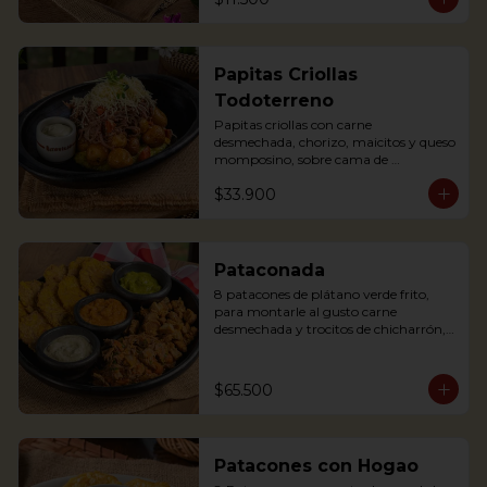
Papitas Criollas
Todoterreno
Papitas criollas con carne 
desmechada, chorizo, maicitos y queso 
momposino, sobre cama de 
guacamole
$33.900
Pataconada
8 patacones de plátano verde frito, 
para montarle al gusto carne 
desmechada y trocitos de chicharrón, 
sour cream, frijol refrito y guacamole

8 fried green plantain patacones, to 
assemble with shredded meat and 
$65.500
chicharrón chunks, sour cream, refried 
beans and guacamole
Patacones con Hogao