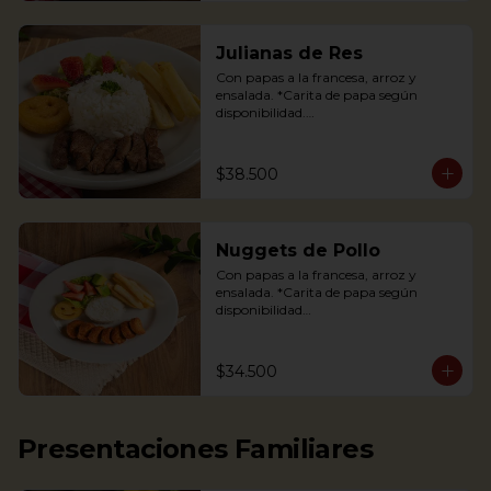
Julianas de Res
Con papas a la francesa, arroz y 
ensalada. *Carita de papa según 
disponibilidad.

Tenderloin beef strips, french fries, a 
potato happy face*, rice and salad.

$38.500
*If available
Nuggets de Pollo
Con papas a la francesa, arroz y 
ensalada. *Carita de papa según 
disponibilidad

The Chicken nuggets from our 
children’s menu is served with french 
$34.500
fries, a potato happy face*, rice and 
salad (lettuce and strawberries).

*If available.
Presentaciones Familiares