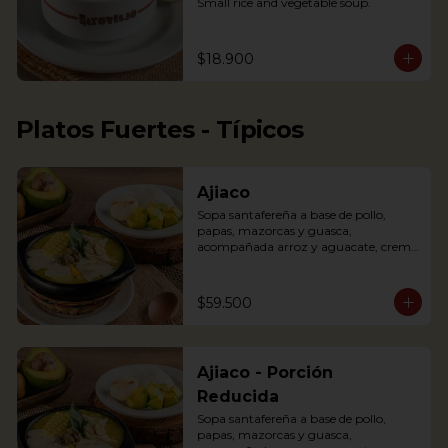
Small rice and vegetable soup.
$18.900
Platos Fuertes - Típicos
Ajiaco
Sopa santafereña a base de pollo, 
papas, mazorcas y guasca, 
acompañada arroz y aguacate, crema 
de leche y alcaparras.

An Ajiaco is Bogota’s chicken and 
$59.500
potato soup with corn on the cob and 
served with capers, and cream. 
Accompanied with rice, arepa and 
avocado.
Ajiaco - Porción
Reducida
Sopa santafereña a base de pollo, 
papas, mazorcas y guasca, 