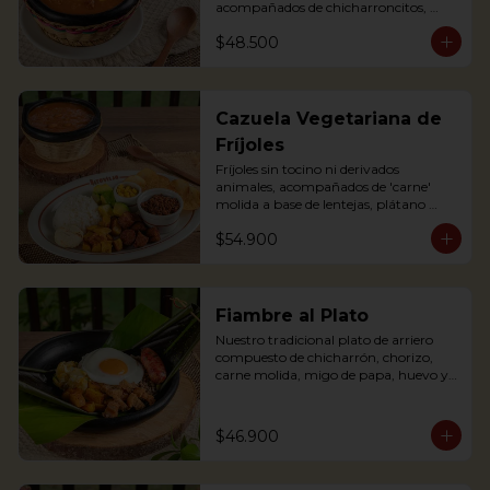
acompañados de chicharroncitos, 
trocitos de plátano maduro, arepita, 
$48.500
arroz y aguacate. (Foto de porción 
completa)

Bean soup with shredded meat, 
sausage, corn and potato chips, served 
Cazuela Vegetariana de
with pork cracklings, sweet plantains, 
Fríjoles
rice, arepa and avocado.
Fríjoles sin tocino ni derivados 
animales, acompañados de 'carne' 
molida a base de lentejas, plátano 
maduro, 'chorizo' campesino a base 
$54.900
de soya, arroz, tajaditas de papa, 
arepita, maíz y aguacate. Apta para 
Veganos.

Antioquian bean soup without pork 
Fiambre al Plato
or meat substances, served with soy 
Nuestro tradicional plato de arriero 
base shredded 'meat', soy based 
compuesto de chicharrón, chorizo, 
'sausage', fried plantain, rice, arepa, 
carne molida, migo de papa, huevo y 
corn and avocado. Suitable for Vegans
plátano maduro y arroz, envuelto en 
hoja de plátano.
$46.900