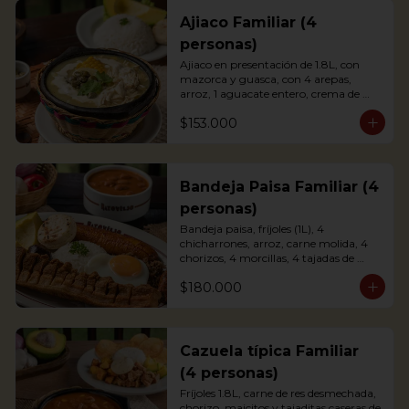
Ajiaco Familiar (4
personas)
Ajiaco en presentación de 1.8L, con 
mazorca y guasca, con 4 arepas, 
arroz, 1 aguacate entero, crema de 
leche y alcaparras.

$153.000
*La presentación de la foto es 
individual, y el familiar es para 4 
personas.
Bandeja Paisa Familiar (4
personas)
Bandeja paisa, fríjoles (1L), 4 
chicharrones, arroz, carne molida, 4 
chorizos, 4 morcillas, 4 tajadas de 
maduro, 4 huevos fritos, 1 aguacate y 
$180.000
4 arepas.

*La presentación de la foto es 
individual, y el familiar es para 4 
personas.
Cazuela típica Familiar
(4 personas)
Fríjoles 1.8L, carne de res desmechada, 
chorizo, maicitos y tajaditas caseras de 