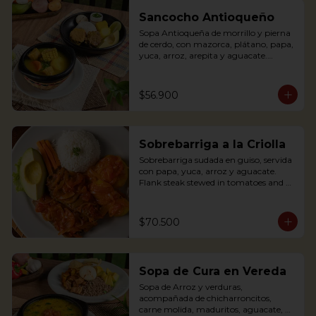
banana, rice and avocado. You can add 
some lemon and coriander if you wish.
Sancocho Antioqueño
Sopa Antioqueña de morrillo y pierna 
de cerdo, con mazorca, plátano, papa, 
yuca, arroz, arepita y aguacate.

*Disponible solo los fines de semana 
$56.900
(Sábados, domingos y festivos)

Authentic Antioquian soup with beef, 
pork, plantain, potato and yuca, 
Sobrebarriga a la Criolla
accompanied with rice and avocado 
(avaliable only weekends and holidays)
Sobrebarriga sudada en guiso, servida 
con papa, yuca, arroz y aguacate.

Flank steak stewed in tomatoes and 
onions and served with potato, yuca, 
rice and avocado.
$70.500
Sopa de Cura en Vereda
Sopa de Arroz y verduras, 
acompañada de chicharroncitos, 
carne molida, maduritos, aguacate, 