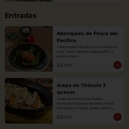
Entradas
Aborrajado de Pesca del
Pacífico
1 Aborrajado de plátano envueltos en 
coco, relleno de pesca del pacífico y 
guiso costero.

Pesca según disponibilidad: Dorado o 
$15.900
Bravo

1 Plantain adornment wrapped in 
coconut, filled with Pacific fish and 
coastal stew.
Arepa de Chócolo 3
quesos
Arepa de chócolo con queso 
Momposino (queso de pasta hilada, 
semigraso y fresco), queso crema y 
quesito fresco.
$35.500