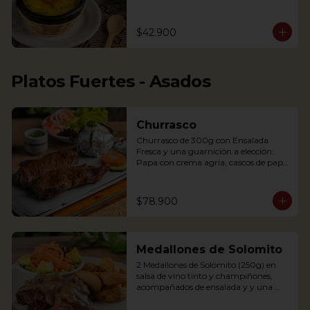
arepita, tajaditas de papa y hogao.

Delicious Rice Soup with vegetables, 
$42.900
served with minced meat, sweet 
plantain, avocado, arepa and potato 
chips. Accompanied with hogao and 
fresh coriander.
Platos Fuertes - Asados
Churrasco
Churrasco de 300g con Ensalada 
Fresca y una guarnición a elección: 
Papa con crema agria, cascos de papa 
Rústica, Plátano maduro relleno de 
quesito, Palitos de Yuca, Puré de papa 
y arracacha

$78.900
Churrasco is an Argentinian cut steak 
Medallones de Solomito
served on a griddle with a baked 
potato with sour cream. 
2 Medallones de Solomito (250g) en 
Accompanied with a fresh salad and 
salsa de vino tinto y champiñones, 
Chimichurri sauce.
acompañados de ensalada y y una 
guarnición a elección: Papa con crema 
agria, cascos de papa Rústica, Plátano 