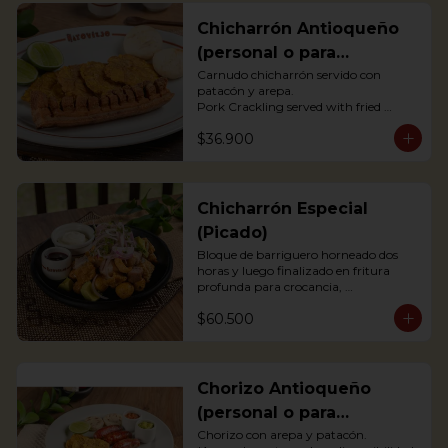
Chicharrón Antioqueño
(personal o para
compartir)
Carnudo chicharrón servido con 
patacón y arepa.

Pork Crackling served with fried 
plantain and arepa

$36.900
*Arepa de mote: no hay disponibilidad
Chicharrón Especial
(Picado)
Bloque de barriguero horneado dos 
horas y luego finalizado en fritura 
profunda para crocancia, 
acompañado de papitas criollas, 
$60.500
cebolla acevichada y reducción de 
agrás.

 Block of belly steak baked for two 
hours and then deep fried for crispy 
crunchiness, accompanied by creole 
Chorizo Antioqueño
potatoes, onion and agras reduction.
(personal o para
compartir)
Chorizo con arepa y patacón.
