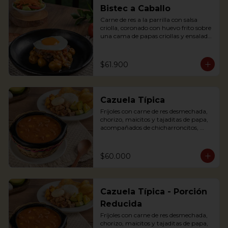
egg, plantains and pork cracklings. 
Bistec a Caballo
Accompanied with rice and avocado.
Carne de res a la parrilla con salsa 
criolla, coronado con huevo frito sobre 
una cama de papas criollas y ensalada 
de la casa

Literally translating “Beef steak on 
Horseback” is a traditional Colombian 
$61.900
dish where a Tenderloin steak is placed 
over a bed of creole sauce and creole 
potatoes and a fried egg is placed on 
top of the steak. It is served with salad.
Cazuela Típica
Fríjoles con carne de res desmechada, 
chorizo, maicitos y tajaditas de papa, 
acompañados de chicharroncitos, 
trocitos de plátano maduro, arepita, 
arroz y aguacate.

$60.000
Bean soup with shredded meat, 
sausage, corn and potato chips, served 
with pork cracklings, sweet plantains, 
rice, arepa and avocado.
Cazuela Típica - Porción
Reducida
Fríjoles con carne de res desmechada, 
chorizo, maicitos y tajaditas de papa, 