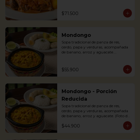
(tomato and onions) with potato, 
yuca, rice and avocado.
$71.500
Mondongo
Sopa tradicional de panza de res, 
cerdo, papa y verduras, acompañada 
de banano, arroz y aguacate.

Mondongo is a traditional soup with 
beef tripe, pork, potatoes and 
vegetables. Accompanied with 
$55.900
banana, rice and avocado. You can add 
some lemon and coriander to enhance 
the flavor.
Mondongo - Porción
Reducida
Sopa tradicional de panza de res, 
cerdo, papa y verduras, acompañada 
de banano, arroz y aguacate. (Foto de 
porción completa).

$44.900
Mondongo is a traditional soup with 
beef tripe, pork, potatoes and 
vegetables. Accompanied with 