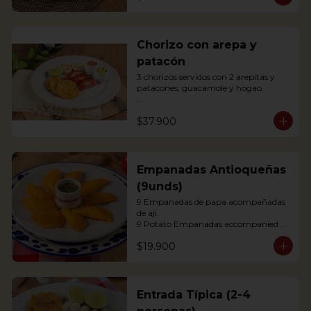
agrás.

 Block of belly steak baked for two 
hours and then deep fried for crispy 
crunchiness, accompanied by creole 
Chorizo con arepa y
potatoes, onion and agras reduction.
patacón
3 chorizos servidos con 2 arepitas y 
patacones, guacamole y hogao.

Antioquian Sausage with arepa and 
$37.900
green plantains.
Empanadas Antioqueñas
(9unds)
9 Empanadas de papa acompañadas 
de ají.

9 Potato Empanadas accompanied 
with chili.
$19.900
Entrada Típica (2-4