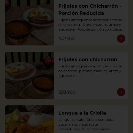
Frijoles con Chicharrón -
Porción Reducida
Fríjoles antioqueños acompañados de 
chicharrón, plátano maduro, arroz y 
aguacate. (Foto de porción completa).

Antioquian bean soup with pork 
$47.500
cracklings, white rice, avocado and 
sweet plantain.
Fríjoles con chicharrón
Fríjoles antioqueños acompañados de 
chicharrón, plátano maduro, arroz y 
aguacate.

Antioquian bean soup with pork 
cracklings, white rice, avocado and 
sweet plantain.
$58.900
Lengua a la Criolla
Lengua en salsa Criolla con papa, 
yuca, arroz y aguacate.

Stewed Tongue in creole sauce 