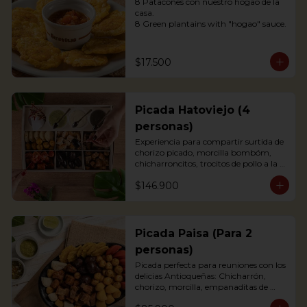
8 Patacones con nuestro hogao de la 
casa.

8 Green plantains with "hogao" sauce.
$17.500
Picada Hatoviejo (4
personas)
Experiencia para compartir surtida de 
chorizo picado, morcilla bombóm, 
chicharroncitos, trocitos de pollo a la 
plancha, trocitos de carne de cerdo a la 
$146.900
plancha, trocitos de carne de res a la 
plancha, papitas criollas, palitos de 
yuca, arepitas de maíz, chimichurri, 
salsa bbq y salsa de tomate.
Picada Paisa (Para 2
personas)
Picada perfecta para reuniones con los 
delicias Antioqueñas: Chicharrón, 
chorizo, morcilla, empanaditas de 
papa, patacón y papa criolla; 