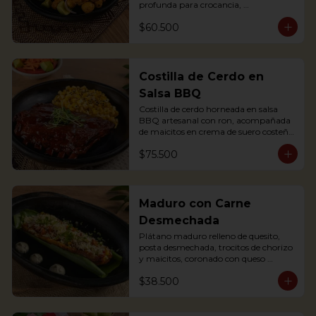
profunda para crocancia, 
acompañado de papitas criollas, 
$60.500
cebolla acevichada y reducción de 
agrás.

Block of belly steak baked for two 
hours and then deep fried for crispy 
crunchiness, accompanied by creole 
Costilla de Cerdo en
potatoes, onion and agras reduction.
Salsa BBQ
Costilla de cerdo horneada en salsa 
BBQ artesanal con ron, acompañada 
de maicitos en crema de suero costeño 
con queso Papialpa

$75.500
Soft Ribs with rum BBQ sauce, served 
with sweet corn in sour cream and 
Papialpa cheese
Maduro con Carne
Desmechada
Plátano maduro relleno de quesito, 
posta desmechada, trocitos de chorizo 
y maicitos, coronado con queso 
papialpa rallado.
$38.500