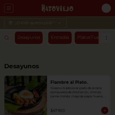
Abrir menu de navegación
Logi
¿Dónde quieres pedir?
Desayunos
Entradas
Platos Fuertes - T
Desayunos
Fiambre al Plato.
Nuestro tradicional plato de arriero 
compuesto de chicharrón, chorizo, 
carne molida, migo de papa, huevo, 
plátano maduro y arroz, envuelto en 
hoja de plátano
$47.900