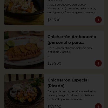
Arepa de chócolo con queso 
Momposino (queso de pasta hilada, 
semigraso y fresco), queso crema y 
quesito fresco.

$35.500
Sweet corn Arepa with 3 types of 
Colombian cheeses (Momposino, 
cream cheese and fresh cheese)
Chicharrón Antioqueño
(personal o para
compartir)
Carnudo chicharrón servido con 
patacón y arepa.

Carnudo chicharrón servido con 
$36.900
patacón y arepa.

*Arepa de mote: no hay disponibilidad

Pork Crackling served with fried 
plantain and arepa
Chicharrón Especial
(Picado)
Bloque de barriguero horneado dos 
horas y luego finalizado en fritura 
profunda para crocancia, 
acompañado de papitas criollas, 
$60.500
cebolla acevichada y reducción de 