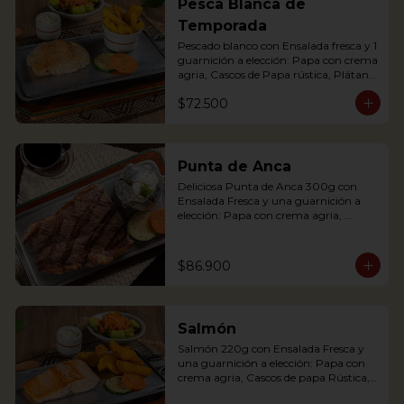
Pesca Blanca de
potato with sour cream, accompanied 
Temporada
with a fresh salad.
Pescado blanco con Ensalada fresca y 1 
guarnición a elección: Papa con crema 
agria, Cascos de Papa rústica, Plátano 
maduro con Quesito, Palitos de Yuca, 
$72.500
Puré de Papa y Arracacha
Punta de Anca
Deliciosa Punta de Anca 300g con 
Ensalada Fresca y una guarnición a 
elección: Papa con crema agria, 
Cascos de papa Rústica, Plátano 
maduro relleno de quesito, Palitos de 
Yuca, Puré de papa y arracacha

$86.900
Salmón
Our delicious Rump Steak is served on 
Salmón 220g con Ensalada Fresca y 
a griddle with a baked potato with 
una guarnición a elección: Papa con 
sour cream. Accompanied with a fresh 
crema agria, Cascos de papa Rústica, 
salad and our House Chimichurri.
Plátano maduro relleno de quesito, 