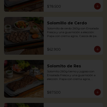
Palitos de Yuca, Puré de papa y 
arracacha. Acompañado de salsa de 
$78.500
soya y jengibre.

Salmon fillet served on a griddle with a 
baked potato with sour cream. 
Solomillo de Cerdo
Accompanied with a salad and a 
delicious ginger sauce.
Solomillo de cerdo 260g con Ensalada 
Fresca y una guarnición a elección: 
Papa con crema agria, Cascos de papa 
Rústica, Plátano maduro relleno de 
quesito, Palitos de Yuca, Puré de papa 
y arracacha.

$62.900
Solomito de Res
Pork tenderloin 280g with baked 
Solomito 260g tierno y jugoso con 
potato with sour cream and house 
Ensalada Fresca y una guarnición a 
salad. Single term.
elección: Papa con crema agria, 
Cascos de papa Rústica, Plátano 
maduro relleno de quesito, Palitos de 
Yuca, Puré de papa y arracacha

$87.500