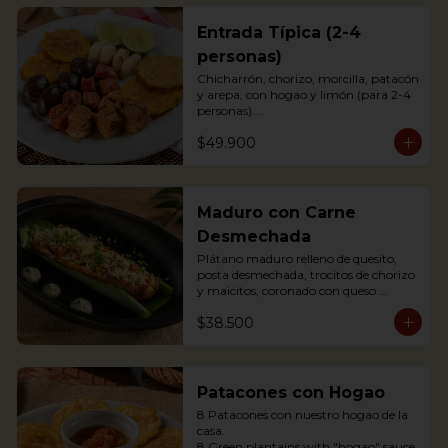
Entrada Típica (2-4
personas)
Chicharrón, chorizo, morcilla, patacón 
y arepa, con hogao y limón (para 2-4 
personas).

*Arepa de mote: no hay disponibilidad

$49.900
Portions of pork crackling, sausage, 
blood sausage, fried green plantain 
and arepa (for 2-4 persons).
Maduro con Carne
Desmechada
Plátano maduro relleno de quesito, 
posta desmechada, trocitos de chorizo 
y maicitos, coronado con queso 
papialpa rallado.

$38.500
Sweet plantain filled with cheese, 
shredded meat, sausege bites and 
corn, topped with Papialpa cheese.
Patacones con Hogao
8 Patacones con nuestro hogao de la 
casa.

8 Green plantains with "hogao" sauce.