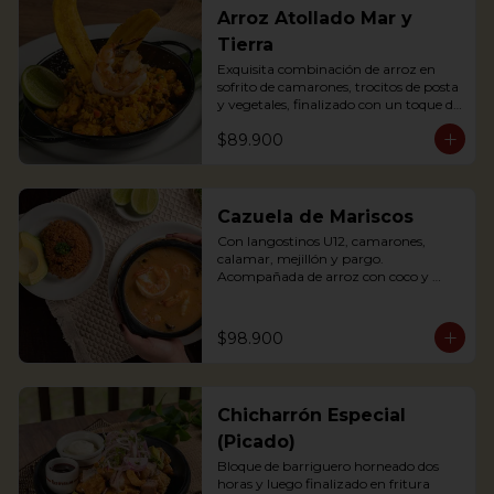
Arroz Atollado Mar y
Tierra
Exquisita combinación de arroz en 
sofrito de camarones, trocitos de posta 
y vegetales, finalizado con un toque de 
leche de coco, cilantro y langostino a la 
$89.900
parrilla.

Exquisite combination of rice with 
fried shrimps, small pieces of pasta 
and vegetables, finished with a touch 
of coconut milk, coriander and grilled 
Cazuela de Mariscos
prawns.
Con langostinos U12, camarones, 
calamar, mejillón y pargo. 
Acompañada de arroz con coco y 
aguacate.

Seafood soup containing Shrimp, 
$98.900
mussels, fish and other crustaceans. 
The best of our 2 oceans. 
Accompanied with coconut rice and 
avocado
Chicharrón Especial
(Picado)
Bloque de barriguero horneado dos 
horas y luego finalizado en fritura 