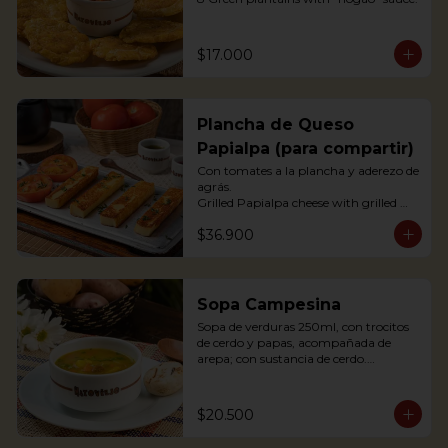
$17.000
Plancha de Queso
Papialpa (para compartir)
Con tomates a la plancha y aderezo de 
agrás.

Grilled Papialpa cheese with grilled 
tomato and agraz berry dressing
$36.900
Sopa Campesina
Sopa de verduras 250ml, con trocitos 
de cerdo y papas, acompañada de 
arepa; con sustancia de cerdo.

Vegetable soup 250ml, with pork 
chunks and potatoes, accompanied by 
arepa; with pork substance.
$20.500