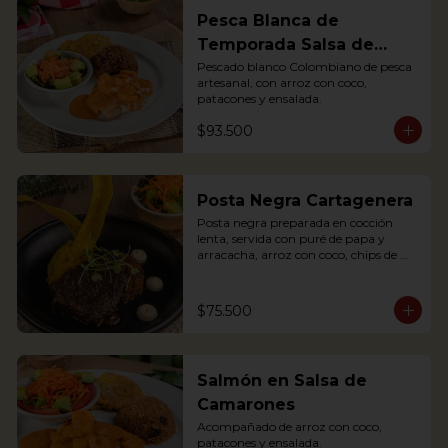
Pesca Blanca de
Temporada Salsa de
Camarones
Pescado blanco Colombiano de pesca 
artesanal, con arroz con coco, 
patacones y ensalada.
$93.500
Posta Negra Cartagenera
Posta negra preparada en cocción 
lenta, servida con puré de papa y 
arracacha, arroz con coco, chips de 
plátanos y ensalada.

Posta negra prepared in slow cooking, 
served with mashed potatoes and 
$75.500
arracacha, rice with coconut, plantain 
chips and salad.
Salmón en Salsa de
Camarones
Acompañado de arroz con coco, 
patacones y ensalada.
