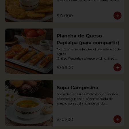
$17.000
Plancha de Queso
Papialpa (para compartir)
Con tomates a la plancha y aderezo de 
agrás.

Grilled Papialpa cheese with grilled 
tomato and agraz berry dressing
$36.900
Sopa Campesina
Sopa de verduras 250ml, con trocitos 
de cerdo y papas, acompañada de 
arepa; con sustancia de cerdo.

Vegetable soup 250ml, with pork 
chunks and potatoes, accompanied by 
arepa; with pork substance.
$20.500