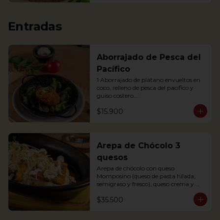
Entradas
Aborrajado de Pesca del
Pacífico
1 Aborrajado de plátano envueltos en 
coco, relleno de pesca del pacífico y 
guiso costero.

Pesca según disponibilidad: Dorado o 
$15.900
Bravo

1 Plantain adornment wrapped in 
coconut, filled with Pacific fish and 
coastal stew.
Arepa de Chócolo 3
quesos
Arepa de chócolo con queso 
Momposino (queso de pasta hilada, 
semigraso y fresco), queso crema y 
quesito fresco.
$35.500