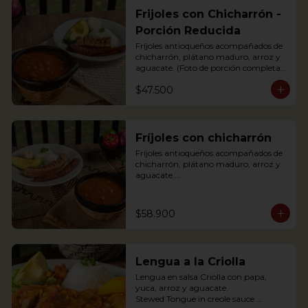
Frijoles con Chicharrón -
Porción Reducida
Fríjoles antioqueños acompañados de 
chicharrón, plátano maduro, arroz y 
aguacate. (Foto de porción completa).

Antioquian bean soup with pork 
$47.500
cracklings, white rice, avocado and 
sweet plantain.
Fríjoles con chicharrón
Fríjoles antioqueños acompañados de 
chicharrón, plátano maduro, arroz y 
aguacate.

Antioquian bean soup with pork 
cracklings, white rice, avocado and 
sweet plantain.
$58.900
Lengua a la Criolla
Lengua en salsa Criolla con papa, 
yuca, arroz y aguacate.

Stewed Tongue in creole sauce 