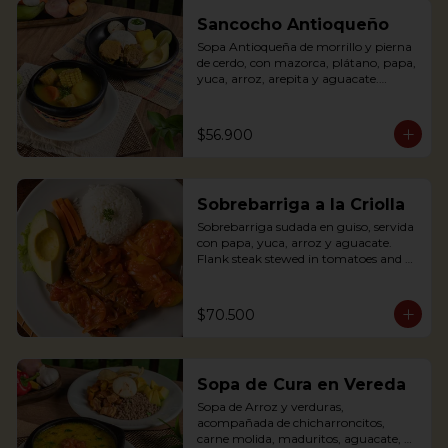
banana, rice and avocado. You can add 
some lemon and coriander if you wish.
Sancocho Antioqueño
Sopa Antioqueña de morrillo y pierna 
de cerdo, con mazorca, plátano, papa, 
yuca, arroz, arepita y aguacate.

*Disponible solo los fines de semana 
$56.900
(Sábados, domingos y festivos)

Authentic Antioquian soup with beef, 
pork, plantain, potato and yuca, 
Sobrebarriga a la Criolla
accompanied with rice and avocado 
(avaliable only weekends and holidays)
Sobrebarriga sudada en guiso, servida 
con papa, yuca, arroz y aguacate.

Flank steak stewed in tomatoes and 
onions and served with potato, yuca, 
rice and avocado.
$70.500
Sopa de Cura en Vereda
Sopa de Arroz y verduras, 
acompañada de chicharroncitos, 
carne molida, maduritos, aguacate, 