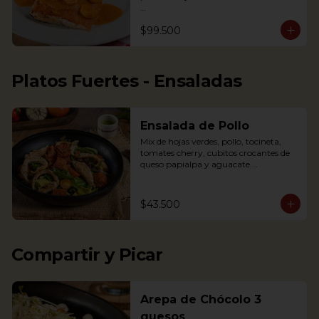
Nota: la salsa de este plato cambió a la 
$99.500
de la foto, de tener crema de leche a 
una salsa a base de mariscos, para 
resaltar el sabor. Por esto la salsa 
presenta un color rojizo

Platos Fuertes - Ensaladas
Salmon in shrimp sauce accompanied 
with coconut rice, fried plantains and 
Salad
Ensalada de Pollo
Mix de hojas verdes, pollo, tocineta, 
tomates cherry, cubitos crocantes de 
queso papialpa y aguacate.

Mixed greens, chicken, smoked bacon, 
cherry tomatoes, crispy cubes of 
papialpa cheese and avocado.
$43.500
Compartir y Picar
Arepa de Chócolo 3
quesos