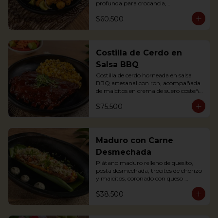
profunda para crocancia, 
acompañado de papitas criollas, 
$60.500
cebolla acevichada y reducción de 
agrás.

Block of belly steak baked for two 
hours and then deep fried for crispy 
crunchiness, accompanied by creole 
Costilla de Cerdo en
potatoes, onion and agras reduction.
Salsa BBQ
Costilla de cerdo horneada en salsa 
BBQ artesanal con ron, acompañada 
de maicitos en crema de suero costeño 
con queso Papialpa

$75.500
Soft Ribs with rum BBQ sauce, served 
with sweet corn in sour cream and 
Papialpa cheese
Maduro con Carne
Desmechada
Plátano maduro relleno de quesito, 
posta desmechada, trocitos de chorizo 
y maicitos, coronado con queso 
papialpa rallado.
$38.500