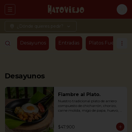
Abrir menu de navegación
Logi
¿Dónde quieres pedir?
Desayunos
Entradas
Platos Fuertes - T
Desayunos
Fiambre al Plato.
Nuestro tradicional plato de arriero 
compuesto de chicharrón, chorizo, 
carne molida, migo de papa, huevo, 
plátano maduro y arroz, envuelto en 
hoja de plátano
$47.900