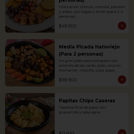
personas)
Chicharrón, chorizo, morcilla, patacón 
y arepa, con hogao y limón (para 2-4 
personas).

*Arepa de mote: no hay disponibilidad

$49.900
Portions of pork crackling, sausage, 
blood sausage, fried green plantain 
and arepa (for 2-4 persons).
Media Picada Hatoviejo
(Para 2 personas)
Un gran plato para compartir con 
solomito de res, cerdo, pollo, chorizo, 
chicharrón, morcilla, yuca, papa 
criolla, tomate y arepa blanca. 
$98.900
Acompañada de salsa de tomate, salsa 
bbq y chimichurri.

*Arepa de mote: no hay disponibilidad.
Papitas Chips Caseras
Tajaditas finas de papa, con 
guacamole y salsa agria.
$11.500