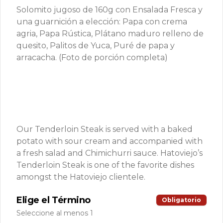
8 Patacones con nuestro hogao de la 
Solomito jugoso de 160g con Ensalada Fresca y
casa.

8 Green plantains with "hogao" sauce.
una guarnición a elección: Papa con crema
agria, Papa Rústica, Plátano maduro relleno de
quesito, Palitos de Yuca, Puré de papa y
$17.500
arracacha. (Foto de porción completa)
Picada Hatoviejo (4
personas)
Experiencia para compartir surtida de 
chorizo picado, morcilla bombóm, 
chicharroncitos, trocitos de pollo a la 
plancha, trocitos de carne de cerdo a la 
Our Tenderloin Steak is served with a baked
$146.900
plancha, trocitos de carne de res a la 
potato with sour cream and accompanied with
plancha, papitas criollas, palitos de 
yuca, arepitas de maíz, chimichurri, 
a fresh salad and Chimichurri sauce. Hatoviejo’s
salsa bbq y salsa de tomate.
Tenderloin Steak is one of the favorite dishes
Picada Paisa (Para 2
amongst the Hatoviejo clientele.
personas)
Picada perfecta para reuniones con los 
Elige el Término
Obligatorio
delicias Antioqueñas: Chicharrón, 
chorizo, morcilla, empanaditas de 
Seleccione al menos 1
papa, patacón y papa criolla; 