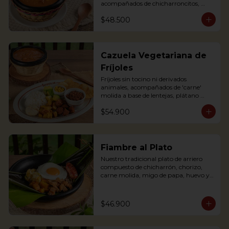
acompañados de chicharroncitos, 
trocitos de plátano maduro, arepita, 
$48.500
arroz y aguacate. (Foto de porción 
completa)

Bean soup with shredded meat, 
sausage, corn and potato chips, served 
Cazuela Vegetariana de
with pork cracklings, sweet plantains, 
Fríjoles
rice, arepa and avocado.
Fríjoles sin tocino ni derivados 
animales, acompañados de 'carne' 
molida a base de lentejas, plátano 
maduro, 'chorizo' campesino a base 
$54.900
de soya, arroz, tajaditas de papa, 
arepita, maíz y aguacate. Apta para 
Veganos.

Antioquian bean soup without pork 
Fiambre al Plato
or meat substances, served with soy 
Nuestro tradicional plato de arriero 
base shredded 'meat', soy based 
compuesto de chicharrón, chorizo, 
'sausage', fried plantain, rice, arepa, 
carne molida, migo de papa, huevo y 
corn and avocado. Suitable for Vegans
plátano maduro y arroz, envuelto en 
hoja de plátano.
$46.900