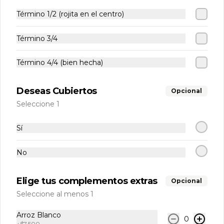
$85.900
acompañada de arepas, limón y 
tomate, con guacamole, ají pique y 
Término 1/2 (rojita en el centro)
hogao.
Plancha de Queso
Término 3/4
Papialpa (para compartir)
Con tomates a la plancha y aderezo de 
Término 4/4 (bien hecha)
agrás.

Grilled Papialpa cheese with grilled 
tomato and agraz berry dressing
Deseas Cubiertos
$36.900
Opcional
Seleccione 1
Platos Fuertes - Menú Infantil
Sí
No
Julianas de Pollo
Con papas a la francesa, arroz y 
ensalada. *Carita de papa según 
Elige tus complementos extras
Opcional
disponibilidad.

Seleccione al menos 1
Chicken strips, french fries, a potato 
happy face*, rice and salad.

$30.900
Arroz Blanco
*If available
0
+
$7.500