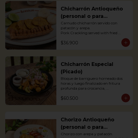
Chicharrón Antioqueño
(personal o para
compartir)
Carnudo chicharrón servido con 
patacón y arepa.

Pork Crackling served with fried 
plantain and arepa

$36.900
*Arepa de mote: no hay disponibilidad
Chicharrón Especial
(Picado)
Bloque de barriguero horneado dos 
horas y luego finalizado en fritura 
profunda para crocancia, 
acompañado de papitas criollas, 
$60.500
cebolla acevichada y reducción de 
agrás.

 Block of belly steak baked for two 
hours and then deep fried for crispy 
crunchiness, accompanied by creole 
Chorizo Antioqueño
potatoes, onion and agras reduction.
(personal o para
compartir)
Chorizo con arepa y patacón.
