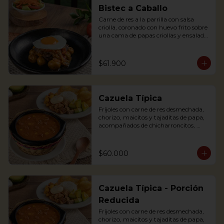
egg, plantains and pork cracklings. 
Bistec a Caballo
Accompanied with rice and avocado.
Carne de res a la parrilla con salsa 
criolla, coronado con huevo frito sobre 
una cama de papas criollas y ensalada 
de la casa

Literally translating “Beef steak on 
Horseback” is a traditional Colombian 
$61.900
dish where a Tenderloin steak is placed 
over a bed of creole sauce and creole 
potatoes and a fried egg is placed on 
top of the steak. It is served with salad.
Cazuela Típica
Fríjoles con carne de res desmechada, 
chorizo, maicitos y tajaditas de papa, 
acompañados de chicharroncitos, 
trocitos de plátano maduro, arepita, 
arroz y aguacate.

$60.000
Bean soup with shredded meat, 
sausage, corn and potato chips, served 
with pork cracklings, sweet plantains, 
rice, arepa and avocado.
Cazuela Típica - Porción
Reducida
Fríjoles con carne de res desmechada, 
chorizo, maicitos y tajaditas de papa, 