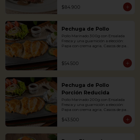
maduro relleno de quesito, Palitos de 
$84.900
Yuca, Puré de papa y arracacha

2 Juicy Tenderloin medallions in red 
wine and mushroom sauce, served 
Pechuga de Pollo
with rustic potatoes and fresh avocado 
salad
Pollo Marinado 300g con Ensalada 
Fresca y una guarnición a elección: 
Papa con crema agria, Cascos de papa 
Rústica, Plátano maduro relleno de 
quesito, Palitos de Yuca, Puré de papa 
y arracacha.

$54.500
Grilled Chicken breast with a baked 
potato with sour cream, accompanied 
Pechuga de Pollo
with a fresh salad.
Porción Reducida
Pollo Marinado 200g con Ensalada 
Fresca y una guarnición a elección: 
Papa con crema agria, Cascos de papa 
Rústica, Plátano maduro relleno de 
$43.500
quesito, Palitos de Yuca, Puré de papa 
y arracacha. (Foto Porción Completa)

Grilled Chicken breast with a baked 