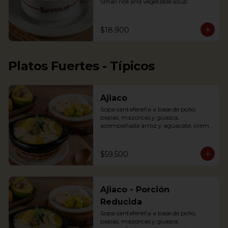
Small rice and vegetable soup.
$18.900
Platos Fuertes - Típicos
Ajiaco
Sopa santafereña a base de pollo, 
papas, mazorcas y guasca, 
acompañada arroz y aguacate, crema 
de leche y alcaparras.

An Ajiaco is Bogota’s chicken and 
$59.500
potato soup with corn on the cob and 
served with capers, and cream. 
Accompanied with rice, arepa and 
avocado.
Ajiaco - Porción
Reducida
Sopa santafereña a base de pollo, 
papas, mazorcas y guasca, 