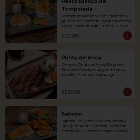
Pesca Blanca de
potato with sour cream, accompanied 
Temporada
with a fresh salad.
Pescado blanco con Ensalada fresca y 1 
guarnición a elección: Papa con crema 
agria, Cascos de Papa rústica, Plátano 
maduro con Quesito, Palitos de Yuca, 
$72.500
Puré de Papa y Arracacha
Punta de Anca
Deliciosa Punta de Anca 300g con 
Ensalada Fresca y una guarnición a 
elección: Papa con crema agria, 
Cascos de papa Rústica, Plátano 
maduro relleno de quesito, Palitos de 
Yuca, Puré de papa y arracacha

$86.900
Salmón
Our delicious Rump Steak is served on 
Salmón 220g con Ensalada Fresca y 
a griddle with a baked potato with 
una guarnición a elección: Papa con 
sour cream. Accompanied with a fresh 
crema agria, Cascos de papa Rústica, 
salad and our House Chimichurri.
Plátano maduro relleno de quesito, 