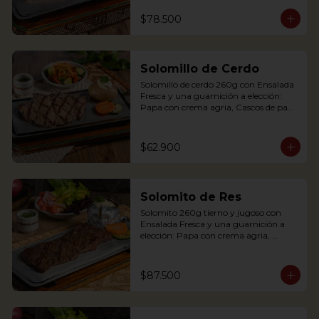
Palitos de Yuca, Puré de papa y 
arracacha. Acompañado de salsa de 
$78.500
soya y jengibre.

Salmon fillet served on a griddle with a 
baked potato with sour cream. 
Solomillo de Cerdo
Accompanied with a salad and a 
delicious ginger sauce.
Solomillo de cerdo 260g con Ensalada 
Fresca y una guarnición a elección: 
Papa con crema agria, Cascos de papa 
Rústica, Plátano maduro relleno de 
quesito, Palitos de Yuca, Puré de papa 
y arracacha.

$62.900
Solomito de Res
Pork tenderloin 280g with baked 
Solomito 260g tierno y jugoso con 
potato with sour cream and house 
Ensalada Fresca y una guarnición a 
salad. Single term.
elección: Papa con crema agria, 
Cascos de papa Rústica, Plátano 
maduro relleno de quesito, Palitos de 
Yuca, Puré de papa y arracacha

$87.500