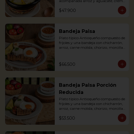
acompañada arroz y aguacate, crema 
de leche y alcaparras. (Foto de porción 
$47.900
completa).

An Ajiaco is Bogota’s chicken and 
potato soup with corn on the cob and 
served with capers, and cream. 
Bandeja Paisa
Accompanied with rice, arepa and 
Plato típico Antioqueño compuesto de 
avocado.
fríjoles y una bandeja con chicharrón, 
arroz, carne molida, chorizo, morcilla, 
tajada de plátano maduro, huevo frito 
y aguacate.

The bandeja paisa is our most 
$66.500
important regional dish. It comes with 
beans, meat crumbles, sausage, fried 
egg, plantains and pork cracklings. 
Accompanied with rice and avocado.
Bandeja Paisa Porción
Reducida
Plato típico Antioqueño compuesto de 
fríjoles y una bandeja con chicharrón, 
arroz, carne molida, chorizo, morcilla, 
tajada de plátano maduro, huevo frito 
$53.500
y aguacate.

The bandeja paisa is our most 
important regional dish. It comes with 
beans, meat crumbles, sausage, fried 