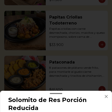
Papitas Criollas
Todoterreno
Papitas criollas con carne 
desmechada, chorizo, maicitos y queso 
momposino, sobre cama de 
guacamole
$33.900
Pataconada
8 patacones de plátano verde frito, 
para montarle al gusto carne 
desmechada y trocitos de chicharrón, 
sour cream, frijol refrito y guacamole

8 fried green plantain patacones, to 
assemble with shredded meat and 
$65.500
chicharrón chunks, sour cream, refried 
beans and guacamole
Solomito de Res Porción
Reducida
Patacones con Hogao