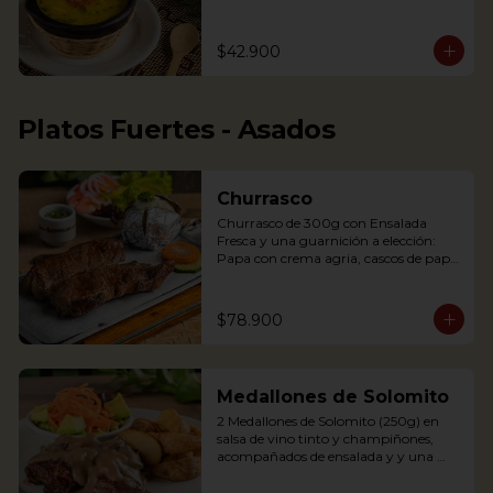
arepita, tajaditas de papa y hogao.

Delicious Rice Soup with vegetables, 
$42.900
served with minced meat, sweet 
plantain, avocado, arepa and potato 
chips. Accompanied with hogao and 
fresh coriander.
Platos Fuertes - Asados
Churrasco
Churrasco de 300g con Ensalada 
Fresca y una guarnición a elección: 
Papa con crema agria, cascos de papa 
Rústica, Plátano maduro relleno de 
quesito, Palitos de Yuca, Puré de papa 
y arracacha

$78.900
Churrasco is an Argentinian cut steak 
Medallones de Solomito
served on a griddle with a baked 
potato with sour cream. 
2 Medallones de Solomito (250g) en 
Accompanied with a fresh salad and 
salsa de vino tinto y champiñones, 
Chimichurri sauce.
acompañados de ensalada y y una 
guarnición a elección: Papa con crema 
agria, cascos de papa Rústica, Plátano 