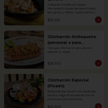
Arepa de chócolo con queso 
Momposino (queso de pasta hilada, 
semigraso y fresco), queso crema y 
quesito fresco.

$35.500
Sweet corn Arepa with 3 types of 
Colombian cheeses (Momposino, 
cream cheese and fresh cheese)
Chicharrón Antioqueño
(personal o para
compartir)
Carnudo chicharrón servido con 
patacón y arepa.

Carnudo chicharrón servido con 
$36.900
patacón y arepa.

*Arepa de mote: no hay disponibilidad

Pork Crackling served with fried 
plantain and arepa
Chicharrón Especial
(Picado)
Bloque de barriguero horneado dos 
horas y luego finalizado en fritura 
profunda para crocancia, 
acompañado de papitas criollas, 
$60.500
cebolla acevichada y reducción de 