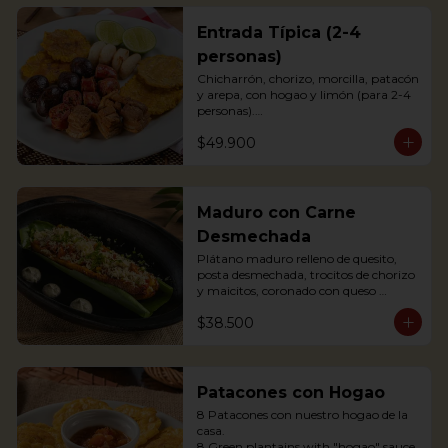
Entrada Típica (2-4
personas)
Chicharrón, chorizo, morcilla, patacón 
y arepa, con hogao y limón (para 2-4 
personas).

*Arepa de mote: no hay disponibilidad

$49.900
Portions of pork crackling, sausage, 
blood sausage, fried green plantain 
and arepa (for 2-4 persons).
Maduro con Carne
Desmechada
Plátano maduro relleno de quesito, 
posta desmechada, trocitos de chorizo 
y maicitos, coronado con queso 
papialpa rallado.

$38.500
Sweet plantain filled with cheese, 
shredded meat, sausege bites and 
corn, topped with Papialpa cheese.
Patacones con Hogao
8 Patacones con nuestro hogao de la 
casa.

8 Green plantains with "hogao" sauce.