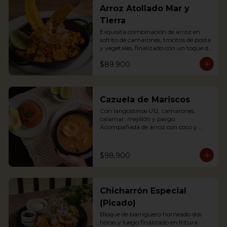
Arroz Atollado Mar y
Tierra
Exquisita combinación de arroz en 
sofrito de camarones, trocitos de posta 
y vegetales, finalizado con un toque de 
leche de coco, cilantro y langostino a la 
$89.900
parrilla.

Exquisite combination of rice with 
fried shrimps, small pieces of pasta 
and vegetables, finished with a touch 
of coconut milk, coriander and grilled 
Cazuela de Mariscos
prawns.
Con langostinos U12, camarones, 
calamar, mejillón y pargo. 
Acompañada de arroz con coco y 
aguacate.

Seafood soup containing Shrimp, 
$98.900
mussels, fish and other crustaceans. 
The best of our 2 oceans. 
Accompanied with coconut rice and 
avocado
Chicharrón Especial
(Picado)
Bloque de barriguero horneado dos 
horas y luego finalizado en fritura 