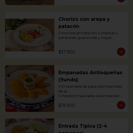
agrás.

 Block of belly steak baked for two 
hours and then deep fried for crispy 
crunchiness, accompanied by creole 
Chorizo con arepa y
potatoes, onion and agras reduction.
patacón
3 chorizos servidos con 2 arepitas y 
patacones, guacamole y hogao.

Antioquian Sausage with arepa and 
$37.900
green plantains.
Empanadas Antioqueñas
(9unds)
9 Empanadas de papa acompañadas 
de ají.

9 Potato Empanadas accompanied 
with chili.
$19.900
Entrada Típica (2-4