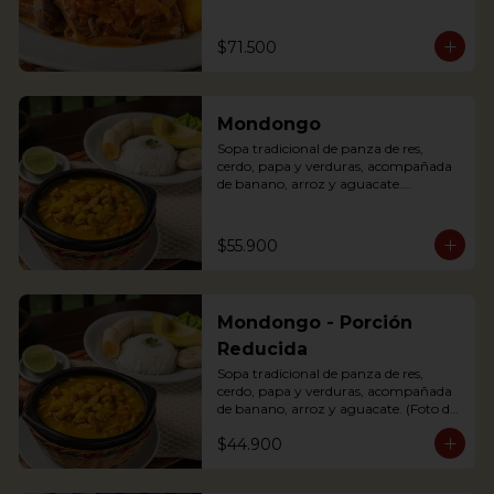
(tomato and onions) with potato, 
yuca, rice and avocado.
$71.500
Mondongo
Sopa tradicional de panza de res, 
cerdo, papa y verduras, acompañada 
de banano, arroz y aguacate.

Mondongo is a traditional soup with 
beef tripe, pork, potatoes and 
vegetables. Accompanied with 
$55.900
banana, rice and avocado. You can add 
some lemon and coriander to enhance 
the flavor.
Mondongo - Porción
Reducida
Sopa tradicional de panza de res, 
cerdo, papa y verduras, acompañada 
de banano, arroz y aguacate. (Foto de 
porción completa).

$44.900
Mondongo is a traditional soup with 
beef tripe, pork, potatoes and 
vegetables. Accompanied with 