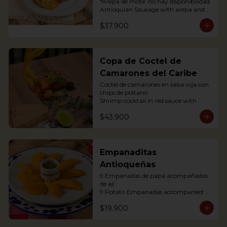
*Arepa de mote: no hay disponibilidad

Antioquian Sausage with arepa and 
green plantains.
$37.900
Copa de Coctel de
Camarones del Caribe
Coctel de camarones en salsa roja con 
chips de plátano.

Shrimp cocktail in red sauce with 
plantain chips.
$43.900
Empanaditas
Antioqueñas
9 Empanadas de papa acompañadas 
de ají.

9 Potato Empanadas accompanied 
with chili.
$19.900