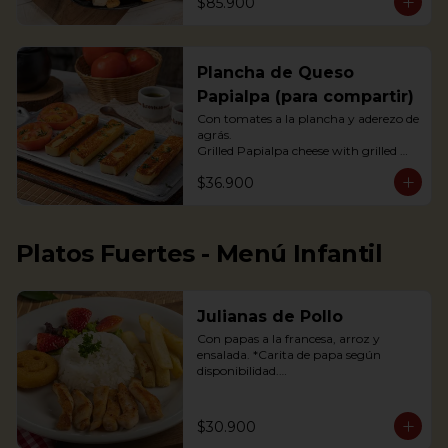
$85.900
acompañada de arepas, limón y 
tomate, con guacamole, ají pique y 
hogao.
Plancha de Queso
Papialpa (para compartir)
Con tomates a la plancha y aderezo de 
agrás.

Grilled Papialpa cheese with grilled 
tomato and agraz berry dressing
$36.900
Platos Fuertes - Menú Infantil
Julianas de Pollo
Con papas a la francesa, arroz y 
ensalada. *Carita de papa según 
disponibilidad.

Chicken strips, french fries, a potato 
happy face*, rice and salad.

$30.900
*If available