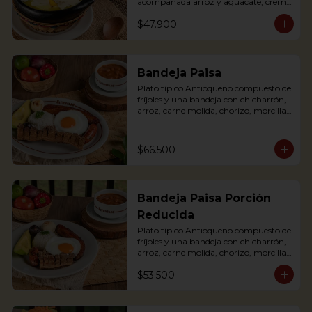
acompañada arroz y aguacate, crema 
de leche y alcaparras. (Foto de porción 
$47.900
completa).

An Ajiaco is Bogota’s chicken and 
potato soup with corn on the cob and 
served with capers, and cream. 
Bandeja Paisa
Accompanied with rice, arepa and 
Plato típico Antioqueño compuesto de 
avocado.
fríjoles y una bandeja con chicharrón, 
arroz, carne molida, chorizo, morcilla, 
tajada de plátano maduro, huevo frito 
y aguacate.

The bandeja paisa is our most 
$66.500
important regional dish. It comes with 
beans, meat crumbles, sausage, fried 
egg, plantains and pork cracklings. 
Accompanied with rice and avocado.
Bandeja Paisa Porción
Reducida
Plato típico Antioqueño compuesto de 
fríjoles y una bandeja con chicharrón, 
arroz, carne molida, chorizo, morcilla, 
tajada de plátano maduro, huevo frito 
$53.500
y aguacate.

The bandeja paisa is our most 
important regional dish. It comes with 
beans, meat crumbles, sausage, fried 