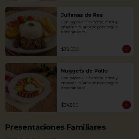
Julianas de Res
Con papas a la francesa, arroz y 
ensalada. *Carita de papa según 
disponibilidad.

Tenderloin beef strips, french fries, a 
potato happy face*, rice and salad.

$38.500
*If available
Nuggets de Pollo
Con papas a la francesa, arroz y 
ensalada. *Carita de papa según 
disponibilidad

The Chicken nuggets from our 
children’s menu is served with french 
$34.500
fries, a potato happy face*, rice and 
salad (lettuce and strawberries).

*If available.
Presentaciones Familiares