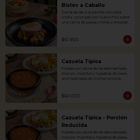
egg, plantains and pork cracklings. 
Bistec a Caballo
Accompanied with rice and avocado.
Carne de res a la parrilla con salsa 
criolla, coronado con huevo frito sobre 
una cama de papas criollas y ensalada 
de la casa

Literally translating “Beef steak on 
Horseback” is a traditional Colombian 
$61.900
dish where a Tenderloin steak is placed 
over a bed of creole sauce and creole 
potatoes and a fried egg is placed on 
top of the steak. It is served with salad.
Cazuela Típica
Fríjoles con carne de res desmechada, 
chorizo, maicitos y tajaditas de papa, 
acompañados de chicharroncitos, 
trocitos de plátano maduro, arepita, 
arroz y aguacate.

$60.000
Bean soup with shredded meat, 
sausage, corn and potato chips, served 
with pork cracklings, sweet plantains, 
rice, arepa and avocado.
Cazuela Típica - Porción
Reducida
Fríjoles con carne de res desmechada, 
chorizo, maicitos y tajaditas de papa, 