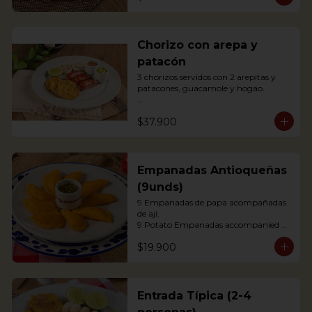
agrás.

 Block of belly steak baked for two 
hours and then deep fried for crispy 
crunchiness, accompanied by creole 
Chorizo con arepa y
potatoes, onion and agras reduction.
patacón
3 chorizos servidos con 2 arepitas y 
patacones, guacamole y hogao.

Antioquian Sausage with arepa and 
$37.900
green plantains.
Empanadas Antioqueñas
(9unds)
9 Empanadas de papa acompañadas 
de ají.

9 Potato Empanadas accompanied 
with chili.
$19.900
Entrada Típica (2-4