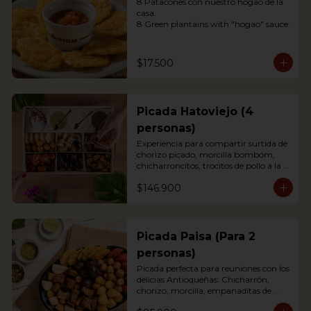
8 Patacones con nuestro hogao de la 
casa.

8 Green plantains with "hogao" sauce.
$17.500
Picada Hatoviejo (4
personas)
Experiencia para compartir surtida de 
chorizo picado, morcilla bombóm, 
chicharroncitos, trocitos de pollo a la 
plancha, trocitos de carne de cerdo a la 
$146.900
plancha, trocitos de carne de res a la 
plancha, papitas criollas, palitos de 
yuca, arepitas de maíz, chimichurri, 
salsa bbq y salsa de tomate.
Picada Paisa (Para 2
personas)
Picada perfecta para reuniones con los 
delicias Antioqueñas: Chicharrón, 
chorizo, morcilla, empanaditas de 
papa, patacón y papa criolla; 