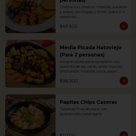
personas)
Chicharrón, chorizo, morcilla, patacón 
y arepa, con hogao y limón (para 2-4 
personas).

*Arepa de mote: no hay disponibilidad

$49.900
Portions of pork crackling, sausage, 
blood sausage, fried green plantain 
and arepa (for 2-4 persons).
Media Picada Hatoviejo
(Para 2 personas)
Un gran plato para compartir con 
solomito de res, cerdo, pollo, chorizo, 
chicharrón, morcilla, yuca, papa 
criolla, tomate y arepa blanca. 
$98.900
Acompañada de salsa de tomate, salsa 
bbq y chimichurri.

*Arepa de mote: no hay disponibilidad.
Papitas Chips Caseras
Tajaditas finas de papa, con 
guacamole y salsa agria.
$11.500