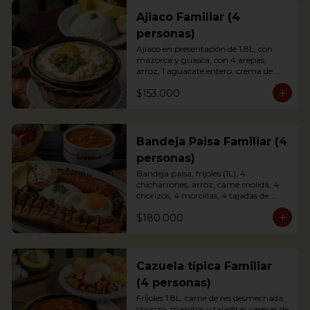
Ajiaco Familiar (4
personas)
Ajiaco en presentación de 1.8L, con 
mazorca y guasca, con 4 arepas, 
arroz, 1 aguacate entero, crema de 
leche y alcaparras.

$153.000
*La presentación de la foto es 
individual, y el familiar es para 4 
personas.
Bandeja Paisa Familiar (4
personas)
Bandeja paisa, fríjoles (1L), 4 
chicharrones, arroz, carne molida, 4 
chorizos, 4 morcillas, 4 tajadas de 
maduro, 4 huevos fritos, 1 aguacate y 
$180.000
4 arepas.

*La presentación de la foto es 
individual, y el familiar es para 4 
personas.
Cazuela típica Familiar
(4 personas)
Fríjoles 1.8L, carne de res desmechada, 
chorizo, maicitos y tajaditas caseras de 