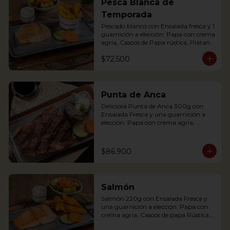
Pesca Blanca de
potato with sour cream, accompanied 
Temporada
with a fresh salad.
Pescado blanco con Ensalada fresca y 1 
guarnición a elección: Papa con crema 
agria, Cascos de Papa rústica, Plátano 
maduro con Quesito, Palitos de Yuca, 
$72.500
Puré de Papa y Arracacha
Punta de Anca
Deliciosa Punta de Anca 300g con 
Ensalada Fresca y una guarnición a 
elección: Papa con crema agria, 
Cascos de papa Rústica, Plátano 
maduro relleno de quesito, Palitos de 
Yuca, Puré de papa y arracacha

$86.900
Salmón
Our delicious Rump Steak is served on 
Salmón 220g con Ensalada Fresca y 
a griddle with a baked potato with 
una guarnición a elección: Papa con 
sour cream. Accompanied with a fresh 
crema agria, Cascos de papa Rústica, 
salad and our House Chimichurri.
Plátano maduro relleno de quesito, 