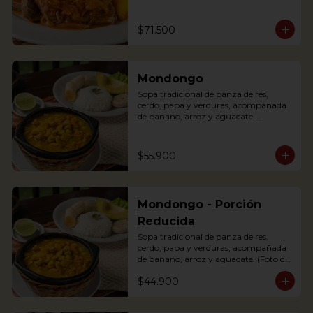
(tomato and onions) with potato, 
yuca, rice and avocado.
$71.500
Mondongo
Sopa tradicional de panza de res, 
cerdo, papa y verduras, acompañada 
de banano, arroz y aguacate.

Mondongo is a traditional soup with 
beef tripe, pork, potatoes and 
vegetables. Accompanied with 
$55.900
banana, rice and avocado. You can add 
some lemon and coriander to enhance 
the flavor.
Mondongo - Porción
Reducida
Sopa tradicional de panza de res, 
cerdo, papa y verduras, acompañada 
de banano, arroz y aguacate. (Foto de 
porción completa).

$44.900
Mondongo is a traditional soup with 
beef tripe, pork, potatoes and 
vegetables. Accompanied with 