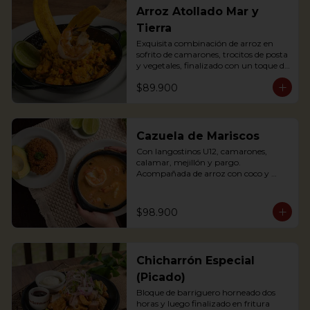
Arroz Atollado Mar y
Tierra
Exquisita combinación de arroz en 
sofrito de camarones, trocitos de posta 
y vegetales, finalizado con un toque de 
leche de coco, cilantro y langostino a la 
$89.900
parrilla.

Exquisite combination of rice with 
fried shrimps, small pieces of pasta 
and vegetables, finished with a touch 
of coconut milk, coriander and grilled 
Cazuela de Mariscos
prawns.
Con langostinos U12, camarones, 
calamar, mejillón y pargo. 
Acompañada de arroz con coco y 
aguacate.

Seafood soup containing Shrimp, 
$98.900
mussels, fish and other crustaceans. 
The best of our 2 oceans. 
Accompanied with coconut rice and 
avocado
Chicharrón Especial
(Picado)
Bloque de barriguero horneado dos 
horas y luego finalizado en fritura 