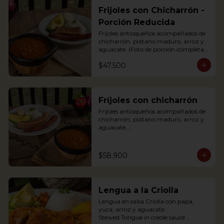
Frijoles con Chicharrón -
Porción Reducida
Fríjoles antioqueños acompañados de 
chicharrón, plátano maduro, arroz y 
aguacate. (Foto de porción completa).

Antioquian bean soup with pork 
$47.500
cracklings, white rice, avocado and 
sweet plantain.
Fríjoles con chicharrón
Fríjoles antioqueños acompañados de 
chicharrón, plátano maduro, arroz y 
aguacate.

Antioquian bean soup with pork 
cracklings, white rice, avocado and 
sweet plantain.
$58.900
Lengua a la Criolla
Lengua en salsa Criolla con papa, 
yuca, arroz y aguacate.

Stewed Tongue in creole sauce 