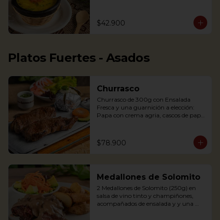
arepita, tajaditas de papa y hogao.

Delicious Rice Soup with vegetables, 
$42.900
served with minced meat, sweet 
plantain, avocado, arepa and potato 
chips. Accompanied with hogao and 
fresh coriander.
Platos Fuertes - Asados
Churrasco
Churrasco de 300g con Ensalada 
Fresca y una guarnición a elección: 
Papa con crema agria, cascos de papa 
Rústica, Plátano maduro relleno de 
quesito, Palitos de Yuca, Puré de papa 
y arracacha

$78.900
Churrasco is an Argentinian cut steak 
Medallones de Solomito
served on a griddle with a baked 
potato with sour cream. 
2 Medallones de Solomito (250g) en 
Accompanied with a fresh salad and 
salsa de vino tinto y champiñones, 
Chimichurri sauce.
acompañados de ensalada y y una 
guarnición a elección: Papa con crema 
agria, cascos de papa Rústica, Plátano 