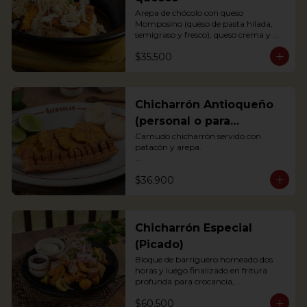
Arepa de chócolo con queso 
Momposino (queso de pasta hilada, 
semigraso y fresco), queso crema y 
quesito fresco.

$35.500
Sweet corn Arepa with 3 types of 
Colombian cheeses (Momposino, 
cream cheese and fresh cheese)
Chicharrón Antioqueño
(personal o para
compartir)
Carnudo chicharrón servido con 
patacón y arepa.

Carnudo chicharrón servido con 
$36.900
patacón y arepa.

*Arepa de mote: no hay disponibilidad

Pork Crackling served with fried 
plantain and arepa
Chicharrón Especial
(Picado)
Bloque de barriguero horneado dos 
horas y luego finalizado en fritura 
profunda para crocancia, 
acompañado de papitas criollas, 
$60.500
cebolla acevichada y reducción de 