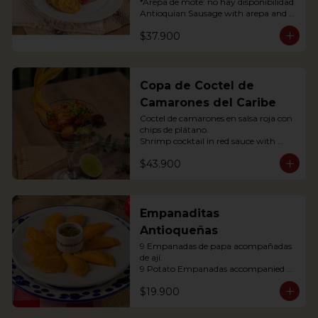
*Arepa de mote: no hay disponibilidad

Antioquian Sausage with arepa and 
green plantains.
$37.900
Copa de Coctel de
Camarones del Caribe
Coctel de camarones en salsa roja con 
chips de plátano.

Shrimp cocktail in red sauce with 
plantain chips.
$43.900
Empanaditas
Antioqueñas
9 Empanadas de papa acompañadas 
de ají.

9 Potato Empanadas accompanied 
with chili.
$19.900