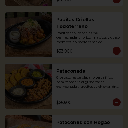
Papitas Criollas
Todoterreno
Papitas criollas con carne 
desmechada, chorizo, maicitos y queso 
momposino, sobre cama de 
guacamole
$33.900
Pataconada
8 patacones de plátano verde frito, 
para montarle al gusto carne 
desmechada y trocitos de chicharrón, 
sour cream, frijol refrito y guacamole

8 fried green plantain patacones, to 
assemble with shredded meat and 
$65.500
chicharrón chunks, sour cream, refried 
beans and guacamole
Patacones con Hogao