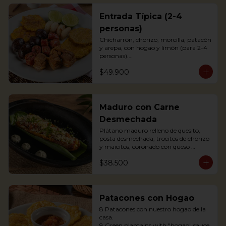
Entrada Típica (2-4
personas)
Chicharrón, chorizo, morcilla, patacón 
y arepa, con hogao y limón (para 2-4 
personas).

*Arepa de mote: no hay disponibilidad

$49.900
Portions of pork crackling, sausage, 
blood sausage, fried green plantain 
and arepa (for 2-4 persons).
Maduro con Carne
Desmechada
Plátano maduro relleno de quesito, 
posta desmechada, trocitos de chorizo 
y maicitos, coronado con queso 
papialpa rallado.

$38.500
Sweet plantain filled with cheese, 
shredded meat, sausege bites and 
corn, topped with Papialpa cheese.
Patacones con Hogao
8 Patacones con nuestro hogao de la 
casa.

8 Green plantains with "hogao" sauce.