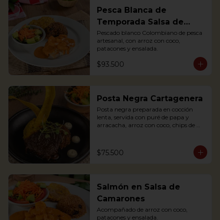
Pesca Blanca de
Temporada Salsa de
Camarones
Pescado blanco Colombiano de pesca 
artesanal, con arroz con coco, 
patacones y ensalada.
$93.500
Posta Negra Cartagenera
Posta negra preparada en cocción 
lenta, servida con puré de papa y 
arracacha, arroz con coco, chips de 
plátanos y ensalada.

Posta negra prepared in slow cooking, 
served with mashed potatoes and 
$75.500
arracacha, rice with coconut, plantain 
chips and salad.
Salmón en Salsa de
Camarones
Acompañado de arroz con coco, 
patacones y ensalada.
