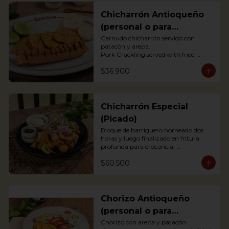
Chicharrón Antioqueño
(personal o para
compartir)
Carnudo chicharrón servido con 
patacón y arepa.

Pork Crackling served with fried 
plantain and arepa

$36.900
*Arepa de mote: no hay disponibilidad
Chicharrón Especial
(Picado)
Bloque de barriguero horneado dos 
horas y luego finalizado en fritura 
profunda para crocancia, 
acompañado de papitas criollas, 
$60.500
cebolla acevichada y reducción de 
agrás.

 Block of belly steak baked for two 
hours and then deep fried for crispy 
crunchiness, accompanied by creole 
Chorizo Antioqueño
potatoes, onion and agras reduction.
(personal o para
compartir)
Chorizo con arepa y patacón.
