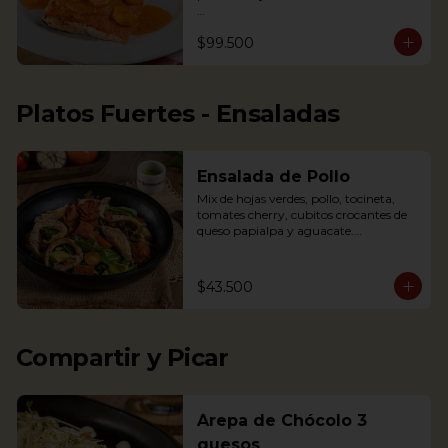
Nota: la salsa de este plato cambió a la 
$99.500
de la foto, de tener crema de leche a 
una salsa a base de mariscos, para 
resaltar el sabor. Por esto la salsa 
presenta un color rojizo

Platos Fuertes - Ensaladas
Salmon in shrimp sauce accompanied 
with coconut rice, fried plantains and 
Salad
Ensalada de Pollo
Mix de hojas verdes, pollo, tocineta, 
tomates cherry, cubitos crocantes de 
queso papialpa y aguacate.

Mixed greens, chicken, smoked bacon, 
cherry tomatoes, crispy cubes of 
papialpa cheese and avocado.
$43.500
Compartir y Picar
Arepa de Chócolo 3
quesos