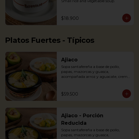
Small rice and vegetable soup.
$18.900
Platos Fuertes - Típicos
Ajiaco
Sopa santafereña a base de pollo, 
papas, mazorcas y guasca, 
acompañada arroz y aguacate, crema 
de leche y alcaparras.

An Ajiaco is Bogota’s chicken and 
$59.500
potato soup with corn on the cob and 
served with capers, and cream. 
Accompanied with rice, arepa and 
avocado.
Ajiaco - Porción
Reducida
Sopa santafereña a base de pollo, 
papas, mazorcas y guasca, 