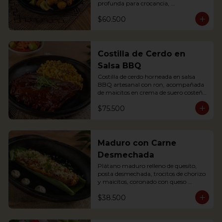
profunda para crocancia, 
acompañado de papitas criollas, 
$60.500
cebolla acevichada y reducción de 
agrás.

Block of belly steak baked for two 
hours and then deep fried for crispy 
crunchiness, accompanied by creole 
Costilla de Cerdo en
potatoes, onion and agras reduction.
Salsa BBQ
Costilla de cerdo horneada en salsa 
BBQ artesanal con ron, acompañada 
de maicitos en crema de suero costeño 
con queso Papialpa

$75.500
Soft Ribs with rum BBQ sauce, served 
with sweet corn in sour cream and 
Papialpa cheese
Maduro con Carne
Desmechada
Plátano maduro relleno de quesito, 
posta desmechada, trocitos de chorizo 
y maicitos, coronado con queso 
papialpa rallado.
$38.500