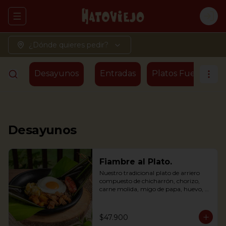
Abrir menu de navegación
Logi
¿Dónde quieres pedir?
Desayunos
Entradas
Platos Fuertes - T
Desayunos
Fiambre al Plato.
Nuestro tradicional plato de arriero 
compuesto de chicharrón, chorizo, 
carne molida, migo de papa, huevo, 
plátano maduro y arroz, envuelto en 
hoja de plátano
$47.900