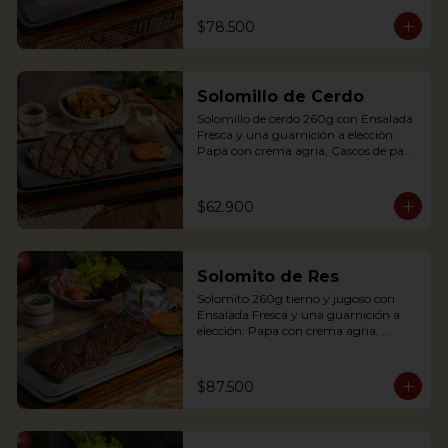
Palitos de Yuca, Puré de papa y 
arracacha. Acompañado de salsa de 
$78.500
soya y jengibre.

Salmon fillet served on a griddle with a 
baked potato with sour cream. 
Solomillo de Cerdo
Accompanied with a salad and a 
delicious ginger sauce.
Solomillo de cerdo 260g con Ensalada 
Fresca y una guarnición a elección: 
Papa con crema agria, Cascos de papa 
Rústica, Plátano maduro relleno de 
quesito, Palitos de Yuca, Puré de papa 
y arracacha.

$62.900
Solomito de Res
Pork tenderloin 280g with baked 
Solomito 260g tierno y jugoso con 
potato with sour cream and house 
Ensalada Fresca y una guarnición a 
salad. Single term.
elección: Papa con crema agria, 
Cascos de papa Rústica, Plátano 
maduro relleno de quesito, Palitos de 
Yuca, Puré de papa y arracacha

$87.500