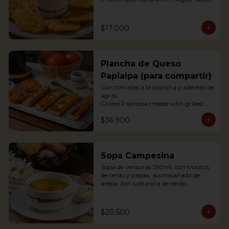
$17.000
Plancha de Queso
Papialpa (para compartir)
Con tomates a la plancha y aderezo de 
agrás.

Grilled Papialpa cheese with grilled 
tomato and agraz berry dressing
$36.900
Sopa Campesina
Sopa de verduras 250ml, con trocitos 
de cerdo y papas, acompañada de 
arepa; con sustancia de cerdo.

Vegetable soup 250ml, with pork 
chunks and potatoes, accompanied by 
arepa; with pork substance.
$20.500