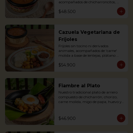
acompañados de chicharroncitos, 
trocitos de plátano maduro, arepita, 
$48.500
arroz y aguacate. (Foto de porción 
completa)

Bean soup with shredded meat, 
sausage, corn and potato chips, served 
Cazuela Vegetariana de
with pork cracklings, sweet plantains, 
Fríjoles
rice, arepa and avocado.
Fríjoles sin tocino ni derivados 
animales, acompañados de 'carne' 
molida a base de lentejas, plátano 
maduro, 'chorizo' campesino a base 
$54.900
de soya, arroz, tajaditas de papa, 
arepita, maíz y aguacate. Apta para 
Veganos.

Antioquian bean soup without pork 
Fiambre al Plato
or meat substances, served with soy 
Nuestro tradicional plato de arriero 
base shredded 'meat', soy based 
compuesto de chicharrón, chorizo, 
'sausage', fried plantain, rice, arepa, 
carne molida, migo de papa, huevo y 
corn and avocado. Suitable for Vegans
plátano maduro y arroz, envuelto en 
hoja de plátano.
$46.900