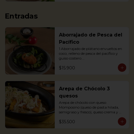
Entradas
Aborrajado de Pesca del
Pacífico
1 Aborrajado de plátano envueltos en 
coco, relleno de pesca del pacífico y 
guiso costero.

Pesca según disponibilidad: Dorado o 
$15.900
Bravo

1 Plantain adornment wrapped in 
coconut, filled with Pacific fish and 
coastal stew.
Arepa de Chócolo 3
quesos
Arepa de chócolo con queso 
Momposino (queso de pasta hilada, 
semigraso y fresco), queso crema y 
quesito fresco.
$35.500