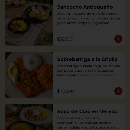
banana, rice and avocado. You can add 
some lemon and coriander if you wish.
Sancocho Antioqueño
Sopa Antioqueña de morrillo y pierna 
de cerdo, con mazorca, plátano, papa, 
yuca, arroz, arepita y aguacate.

*Disponible solo los fines de semana 
$56.900
(Sábados, domingos y festivos)

Authentic Antioquian soup with beef, 
pork, plantain, potato and yuca, 
Sobrebarriga a la Criolla
accompanied with rice and avocado 
(avaliable only weekends and holidays)
Sobrebarriga sudada en guiso, servida 
con papa, yuca, arroz y aguacate.

Flank steak stewed in tomatoes and 
onions and served with potato, yuca, 
rice and avocado.
$70.500
Sopa de Cura en Vereda
Sopa de Arroz y verduras, 
acompañada de chicharroncitos, 
carne molida, maduritos, aguacate, 