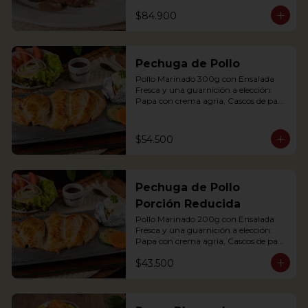
maduro relleno de quesito, Palitos de 
$84.900
Yuca, Puré de papa y arracacha

2 Juicy Tenderloin medallions in red 
wine and mushroom sauce, served 
Pechuga de Pollo
with rustic potatoes and fresh avocado 
salad
Pollo Marinado 300g con Ensalada 
Fresca y una guarnición a elección: 
Papa con crema agria, Cascos de papa 
Rústica, Plátano maduro relleno de 
quesito, Palitos de Yuca, Puré de papa 
y arracacha.

$54.500
Grilled Chicken breast with a baked 
potato with sour cream, accompanied 
Pechuga de Pollo
with a fresh salad.
Porción Reducida
Pollo Marinado 200g con Ensalada 
Fresca y una guarnición a elección: 
Papa con crema agria, Cascos de papa 
Rústica, Plátano maduro relleno de 
$43.500
quesito, Palitos de Yuca, Puré de papa 
y arracacha. (Foto Porción Completa)

Grilled Chicken breast with a baked 