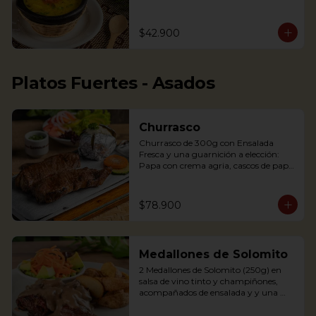
arepita, tajaditas de papa y hogao.

Delicious Rice Soup with vegetables, 
$42.900
served with minced meat, sweet 
plantain, avocado, arepa and potato 
chips. Accompanied with hogao and 
fresh coriander.
Platos Fuertes - Asados
Churrasco
Churrasco de 300g con Ensalada 
Fresca y una guarnición a elección: 
Papa con crema agria, cascos de papa 
Rústica, Plátano maduro relleno de 
quesito, Palitos de Yuca, Puré de papa 
y arracacha

$78.900
Churrasco is an Argentinian cut steak 
Medallones de Solomito
served on a griddle with a baked 
potato with sour cream. 
2 Medallones de Solomito (250g) en 
Accompanied with a fresh salad and 
salsa de vino tinto y champiñones, 
Chimichurri sauce.
acompañados de ensalada y y una 
guarnición a elección: Papa con crema 
agria, cascos de papa Rústica, Plátano 