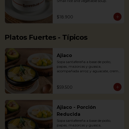
Small rice and vegetable soup.
$18.900
Platos Fuertes - Típicos
Ajiaco
Sopa santafereña a base de pollo, 
papas, mazorcas y guasca, 
acompañada arroz y aguacate, crema 
de leche y alcaparras.

An Ajiaco is Bogota’s chicken and 
$59.500
potato soup with corn on the cob and 
served with capers, and cream. 
Accompanied with rice, arepa and 
avocado.
Ajiaco - Porción
Reducida
Sopa santafereña a base de pollo, 
papas, mazorcas y guasca, 