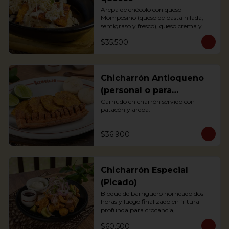
Arepa de chócolo con queso 
Momposino (queso de pasta hilada, 
semigraso y fresco), queso crema y 
quesito fresco.

$35.500
Sweet corn Arepa with 3 types of 
Colombian cheeses (Momposino, 
cream cheese and fresh cheese)
Chicharrón Antioqueño
(personal o para
compartir)
Carnudo chicharrón servido con 
patacón y arepa.

Carnudo chicharrón servido con 
$36.900
patacón y arepa.

*Arepa de mote: no hay disponibilidad

Pork Crackling served with fried 
plantain and arepa
Chicharrón Especial
(Picado)
Bloque de barriguero horneado dos 
horas y luego finalizado en fritura 
profunda para crocancia, 
acompañado de papitas criollas, 
$60.500
cebolla acevichada y reducción de 