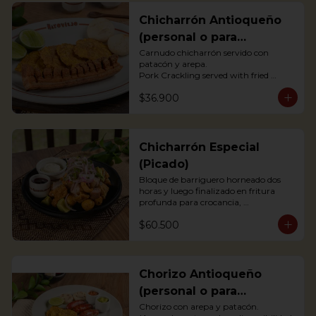
Chicharrón Antioqueño
(personal o para
compartir)
Carnudo chicharrón servido con 
patacón y arepa.

Pork Crackling served with fried 
plantain and arepa

$36.900
*Arepa de mote: no hay disponibilidad
Chicharrón Especial
(Picado)
Bloque de barriguero horneado dos 
horas y luego finalizado en fritura 
profunda para crocancia, 
acompañado de papitas criollas, 
$60.500
cebolla acevichada y reducción de 
agrás.

 Block of belly steak baked for two 
hours and then deep fried for crispy 
crunchiness, accompanied by creole 
Chorizo Antioqueño
potatoes, onion and agras reduction.
(personal o para
compartir)
Chorizo con arepa y patacón.
