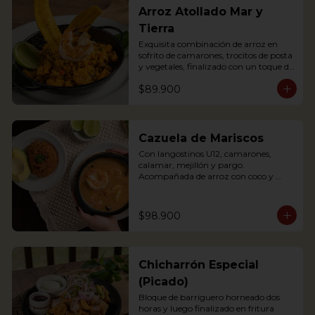
Arroz Atollado Mar y
Tierra
Exquisita combinación de arroz en 
sofrito de camarones, trocitos de posta 
y vegetales, finalizado con un toque de 
leche de coco, cilantro y langostino a la 
$89.900
parrilla.

Exquisite combination of rice with 
fried shrimps, small pieces of pasta 
and vegetables, finished with a touch 
of coconut milk, coriander and grilled 
Cazuela de Mariscos
prawns.
Con langostinos U12, camarones, 
calamar, mejillón y pargo. 
Acompañada de arroz con coco y 
aguacate.

Seafood soup containing Shrimp, 
$98.900
mussels, fish and other crustaceans. 
The best of our 2 oceans. 
Accompanied with coconut rice and 
avocado
Chicharrón Especial
(Picado)
Bloque de barriguero horneado dos 
horas y luego finalizado en fritura 