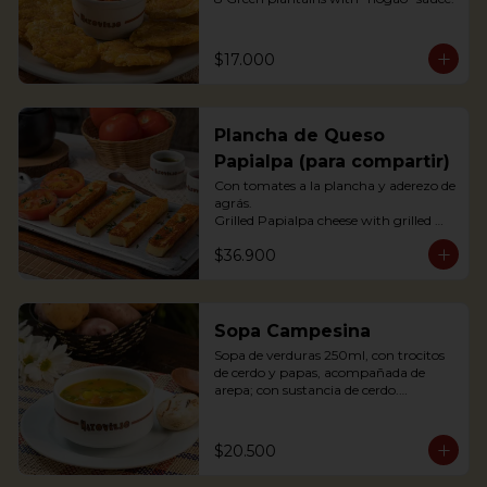
$17.000
Plancha de Queso
Papialpa (para compartir)
Con tomates a la plancha y aderezo de 
agrás.

Grilled Papialpa cheese with grilled 
tomato and agraz berry dressing
$36.900
Sopa Campesina
Sopa de verduras 250ml, con trocitos 
de cerdo y papas, acompañada de 
arepa; con sustancia de cerdo.

Vegetable soup 250ml, with pork 
chunks and potatoes, accompanied by 
arepa; with pork substance.
$20.500