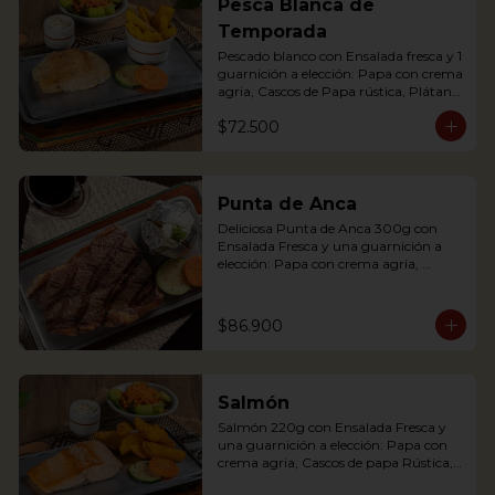
Pesca Blanca de
potato with sour cream, accompanied 
Temporada
with a fresh salad.
Pescado blanco con Ensalada fresca y 1 
guarnición a elección: Papa con crema 
agria, Cascos de Papa rústica, Plátano 
maduro con Quesito, Palitos de Yuca, 
$72.500
Puré de Papa y Arracacha
Punta de Anca
Deliciosa Punta de Anca 300g con 
Ensalada Fresca y una guarnición a 
elección: Papa con crema agria, 
Cascos de papa Rústica, Plátano 
maduro relleno de quesito, Palitos de 
Yuca, Puré de papa y arracacha

$86.900
Salmón
Our delicious Rump Steak is served on 
Salmón 220g con Ensalada Fresca y 
a griddle with a baked potato with 
una guarnición a elección: Papa con 
sour cream. Accompanied with a fresh 
crema agria, Cascos de papa Rústica, 
salad and our House Chimichurri.
Plátano maduro relleno de quesito, 