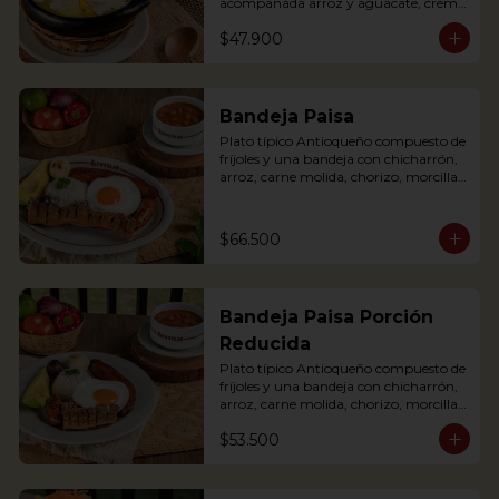
acompañada arroz y aguacate, crema 
de leche y alcaparras. (Foto de porción 
$47.900
completa).

An Ajiaco is Bogota’s chicken and 
potato soup with corn on the cob and 
served with capers, and cream. 
Bandeja Paisa
Accompanied with rice, arepa and 
Plato típico Antioqueño compuesto de 
avocado.
fríjoles y una bandeja con chicharrón, 
arroz, carne molida, chorizo, morcilla, 
tajada de plátano maduro, huevo frito 
y aguacate.

The bandeja paisa is our most 
$66.500
important regional dish. It comes with 
beans, meat crumbles, sausage, fried 
egg, plantains and pork cracklings. 
Accompanied with rice and avocado.
Bandeja Paisa Porción
Reducida
Plato típico Antioqueño compuesto de 
fríjoles y una bandeja con chicharrón, 
arroz, carne molida, chorizo, morcilla, 
tajada de plátano maduro, huevo frito 
$53.500
y aguacate.

The bandeja paisa is our most 
important regional dish. It comes with 
beans, meat crumbles, sausage, fried 