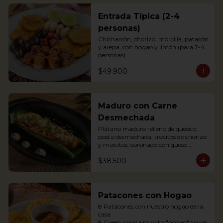
Entrada Típica (2-4
personas)
Chicharrón, chorizo, morcilla, patacón 
y arepa, con hogao y limón (para 2-4 
personas).

*Arepa de mote: no hay disponibilidad

$49.900
Portions of pork crackling, sausage, 
blood sausage, fried green plantain 
and arepa (for 2-4 persons).
Maduro con Carne
Desmechada
Plátano maduro relleno de quesito, 
posta desmechada, trocitos de chorizo 
y maicitos, coronado con queso 
papialpa rallado.

$38.500
Sweet plantain filled with cheese, 
shredded meat, sausege bites and 
corn, topped with Papialpa cheese.
Patacones con Hogao
8 Patacones con nuestro hogao de la 
casa.

8 Green plantains with "hogao" sauce.