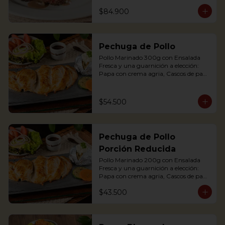
maduro relleno de quesito, Palitos de 
$84.900
Yuca, Puré de papa y arracacha

2 Juicy Tenderloin medallions in red 
wine and mushroom sauce, served 
Pechuga de Pollo
with rustic potatoes and fresh avocado 
salad
Pollo Marinado 300g con Ensalada 
Fresca y una guarnición a elección: 
Papa con crema agria, Cascos de papa 
Rústica, Plátano maduro relleno de 
quesito, Palitos de Yuca, Puré de papa 
y arracacha.

$54.500
Grilled Chicken breast with a baked 
potato with sour cream, accompanied 
Pechuga de Pollo
with a fresh salad.
Porción Reducida
Pollo Marinado 200g con Ensalada 
Fresca y una guarnición a elección: 
Papa con crema agria, Cascos de papa 
Rústica, Plátano maduro relleno de 
$43.500
quesito, Palitos de Yuca, Puré de papa 
y arracacha. (Foto Porción Completa)

Grilled Chicken breast with a baked 