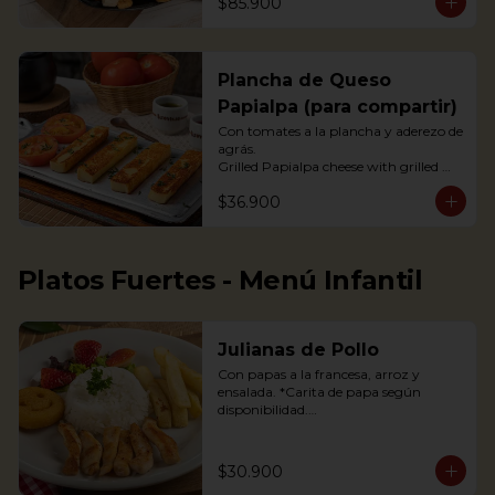
$85.900
acompañada de arepas, limón y 
tomate, con guacamole, ají pique y 
hogao.
Plancha de Queso
Papialpa (para compartir)
Con tomates a la plancha y aderezo de 
agrás.

Grilled Papialpa cheese with grilled 
tomato and agraz berry dressing
$36.900
Platos Fuertes - Menú Infantil
Julianas de Pollo
Con papas a la francesa, arroz y 
ensalada. *Carita de papa según 
disponibilidad.

Chicken strips, french fries, a potato 
happy face*, rice and salad.

$30.900
*If available