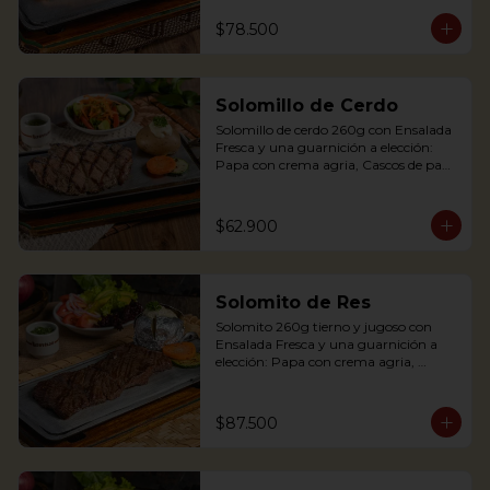
Palitos de Yuca, Puré de papa y 
arracacha. Acompañado de salsa de 
$78.500
soya y jengibre.

Salmon fillet served on a griddle with a 
baked potato with sour cream. 
Solomillo de Cerdo
Accompanied with a salad and a 
delicious ginger sauce.
Solomillo de cerdo 260g con Ensalada 
Fresca y una guarnición a elección: 
Papa con crema agria, Cascos de papa 
Rústica, Plátano maduro relleno de 
quesito, Palitos de Yuca, Puré de papa 
y arracacha.

$62.900
Solomito de Res
Pork tenderloin 280g with baked 
Solomito 260g tierno y jugoso con 
potato with sour cream and house 
Ensalada Fresca y una guarnición a 
salad. Single term.
elección: Papa con crema agria, 
Cascos de papa Rústica, Plátano 
maduro relleno de quesito, Palitos de 
Yuca, Puré de papa y arracacha

$87.500