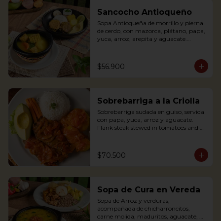
banana, rice and avocado. You can add 
some lemon and coriander if you wish.
Sancocho Antioqueño
Sopa Antioqueña de morrillo y pierna 
de cerdo, con mazorca, plátano, papa, 
yuca, arroz, arepita y aguacate.

*Disponible solo los fines de semana 
$56.900
(Sábados, domingos y festivos)

Authentic Antioquian soup with beef, 
pork, plantain, potato and yuca, 
Sobrebarriga a la Criolla
accompanied with rice and avocado 
(avaliable only weekends and holidays)
Sobrebarriga sudada en guiso, servida 
con papa, yuca, arroz y aguacate.

Flank steak stewed in tomatoes and 
onions and served with potato, yuca, 
rice and avocado.
$70.500
Sopa de Cura en Vereda
Sopa de Arroz y verduras, 
acompañada de chicharroncitos, 
carne molida, maduritos, aguacate, 