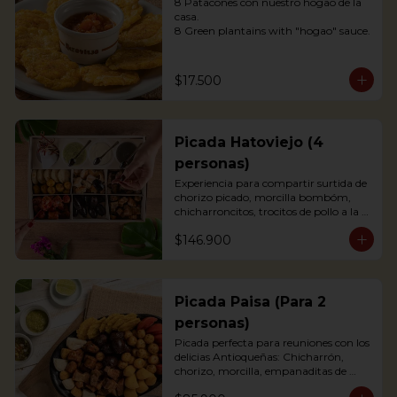
8 Patacones con nuestro hogao de la 
casa.

8 Green plantains with "hogao" sauce.
$17.500
Picada Hatoviejo (4
personas)
Experiencia para compartir surtida de 
chorizo picado, morcilla bombóm, 
chicharroncitos, trocitos de pollo a la 
plancha, trocitos de carne de cerdo a la 
$146.900
plancha, trocitos de carne de res a la 
plancha, papitas criollas, palitos de 
yuca, arepitas de maíz, chimichurri, 
salsa bbq y salsa de tomate.
Picada Paisa (Para 2
personas)
Picada perfecta para reuniones con los 
delicias Antioqueñas: Chicharrón, 
chorizo, morcilla, empanaditas de 
papa, patacón y papa criolla; 