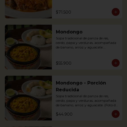
(tomato and onions) with potato, 
yuca, rice and avocado.
$71.500
Mondongo
Sopa tradicional de panza de res, 
cerdo, papa y verduras, acompañada 
de banano, arroz y aguacate.

Mondongo is a traditional soup with 
beef tripe, pork, potatoes and 
vegetables. Accompanied with 
$55.900
banana, rice and avocado. You can add 
some lemon and coriander to enhance 
the flavor.
Mondongo - Porción
Reducida
Sopa tradicional de panza de res, 
cerdo, papa y verduras, acompañada 
de banano, arroz y aguacate. (Foto de 
porción completa).

$44.900
Mondongo is a traditional soup with 
beef tripe, pork, potatoes and 
vegetables. Accompanied with 