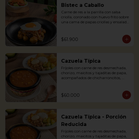
egg, plantains and pork cracklings. 
Bistec a Caballo
Accompanied with rice and avocado.
Carne de res a la parrilla con salsa 
criolla, coronado con huevo frito sobre 
una cama de papas criollas y ensalada 
de la casa

Literally translating “Beef steak on 
Horseback” is a traditional Colombian 
$61.900
dish where a Tenderloin steak is placed 
over a bed of creole sauce and creole 
potatoes and a fried egg is placed on 
top of the steak. It is served with salad.
Cazuela Típica
Fríjoles con carne de res desmechada, 
chorizo, maicitos y tajaditas de papa, 
acompañados de chicharroncitos, 
trocitos de plátano maduro, arepita, 
arroz y aguacate.

$60.000
Bean soup with shredded meat, 
sausage, corn and potato chips, served 
with pork cracklings, sweet plantains, 
rice, arepa and avocado.
Cazuela Típica - Porción
Reducida
Fríjoles con carne de res desmechada, 
chorizo, maicitos y tajaditas de papa, 