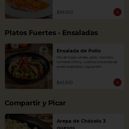
Nota: la salsa de este plato cambió a la 
$99.500
de la foto, de tener crema de leche a 
una salsa a base de mariscos, para 
resaltar el sabor. Por esto la salsa 
presenta un color rojizo

Platos Fuertes - Ensaladas
Salmon in shrimp sauce accompanied 
with coconut rice, fried plantains and 
Salad
Ensalada de Pollo
Mix de hojas verdes, pollo, tocineta, 
tomates cherry, cubitos crocantes de 
queso papialpa y aguacate.

Mixed greens, chicken, smoked bacon, 
cherry tomatoes, crispy cubes of 
papialpa cheese and avocado.
$43.500
Compartir y Picar
Arepa de Chócolo 3
quesos