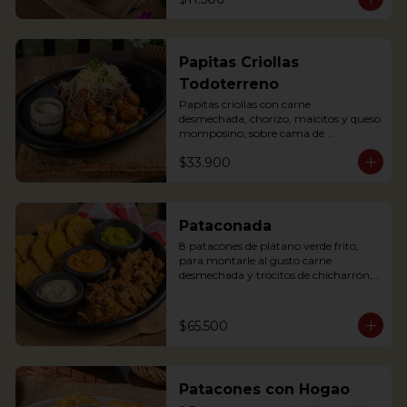
Papitas Criollas
Todoterreno
Papitas criollas con carne 
desmechada, chorizo, maicitos y queso 
momposino, sobre cama de 
guacamole
$33.900
Pataconada
8 patacones de plátano verde frito, 
para montarle al gusto carne 
desmechada y trocitos de chicharrón, 
sour cream, frijol refrito y guacamole

8 fried green plantain patacones, to 
assemble with shredded meat and 
$65.500
chicharrón chunks, sour cream, refried 
beans and guacamole
Patacones con Hogao