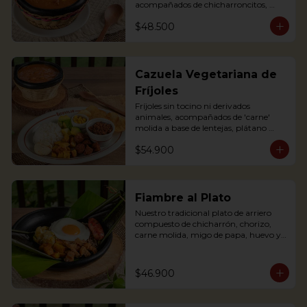
acompañados de chicharroncitos, 
trocitos de plátano maduro, arepita, 
$48.500
arroz y aguacate. (Foto de porción 
completa)

Bean soup with shredded meat, 
sausage, corn and potato chips, served 
Cazuela Vegetariana de
with pork cracklings, sweet plantains, 
Fríjoles
rice, arepa and avocado.
Fríjoles sin tocino ni derivados 
animales, acompañados de 'carne' 
molida a base de lentejas, plátano 
maduro, 'chorizo' campesino a base 
$54.900
de soya, arroz, tajaditas de papa, 
arepita, maíz y aguacate. Apta para 
Veganos.

Antioquian bean soup without pork 
Fiambre al Plato
or meat substances, served with soy 
Nuestro tradicional plato de arriero 
base shredded 'meat', soy based 
compuesto de chicharrón, chorizo, 
'sausage', fried plantain, rice, arepa, 
carne molida, migo de papa, huevo y 
corn and avocado. Suitable for Vegans
plátano maduro y arroz, envuelto en 
hoja de plátano.
$46.900