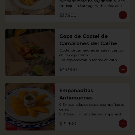
*Arepa de mote: no hay disponibilidad

Antioquian Sausage with arepa and 
green plantains.
$37.900
Copa de Coctel de
Camarones del Caribe
Coctel de camarones en salsa roja con 
chips de plátano.

Shrimp cocktail in red sauce with 
plantain chips.
$43.900
Empanaditas
Antioqueñas
9 Empanadas de papa acompañadas 
de ají.

9 Potato Empanadas accompanied 
with chili.
$19.900