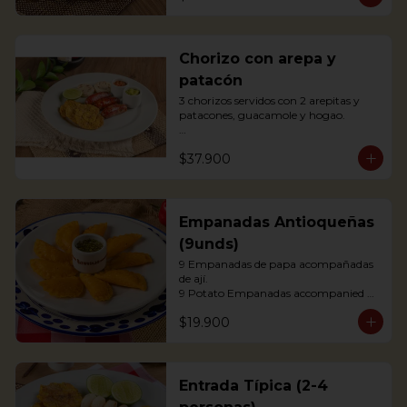
agrás.

 Block of belly steak baked for two 
hours and then deep fried for crispy 
crunchiness, accompanied by creole 
Chorizo con arepa y
potatoes, onion and agras reduction.
patacón
3 chorizos servidos con 2 arepitas y 
patacones, guacamole y hogao.

Antioquian Sausage with arepa and 
$37.900
green plantains.
Empanadas Antioqueñas
(9unds)
9 Empanadas de papa acompañadas 
de ají.

9 Potato Empanadas accompanied 
with chili.
$19.900
Entrada Típica (2-4