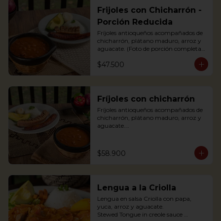
Frijoles con Chicharrón -
Porción Reducida
Fríjoles antioqueños acompañados de 
chicharrón, plátano maduro, arroz y 
aguacate. (Foto de porción completa).

Antioquian bean soup with pork 
$47.500
cracklings, white rice, avocado and 
sweet plantain.
Fríjoles con chicharrón
Fríjoles antioqueños acompañados de 
chicharrón, plátano maduro, arroz y 
aguacate.

Antioquian bean soup with pork 
cracklings, white rice, avocado and 
sweet plantain.
$58.900
Lengua a la Criolla
Lengua en salsa Criolla con papa, 
yuca, arroz y aguacate.

Stewed Tongue in creole sauce 