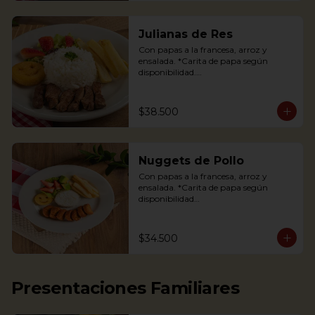
Julianas de Res
Con papas a la francesa, arroz y 
ensalada. *Carita de papa según 
disponibilidad.

Tenderloin beef strips, french fries, a 
potato happy face*, rice and salad.

$38.500
*If available
Nuggets de Pollo
Con papas a la francesa, arroz y 
ensalada. *Carita de papa según 
disponibilidad

The Chicken nuggets from our 
children’s menu is served with french 
$34.500
fries, a potato happy face*, rice and 
salad (lettuce and strawberries).

*If available.
Presentaciones Familiares