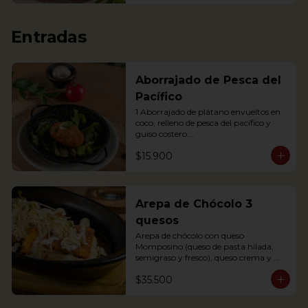
Entradas
Aborrajado de Pesca del
Pacífico
1 Aborrajado de plátano envueltos en 
coco, relleno de pesca del pacífico y 
guiso costero.

Pesca según disponibilidad: Dorado o 
$15.900
Bravo

1 Plantain adornment wrapped in 
coconut, filled with Pacific fish and 
coastal stew.
Arepa de Chócolo 3
quesos
Arepa de chócolo con queso 
Momposino (queso de pasta hilada, 
semigraso y fresco), queso crema y 
quesito fresco.
$35.500