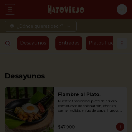
Abrir menu de navegación
Logi
¿Dónde quieres pedir?
Desayunos
Entradas
Platos Fuertes - T
Desayunos
Fiambre al Plato.
Nuestro tradicional plato de arriero 
compuesto de chicharrón, chorizo, 
carne molida, migo de papa, huevo, 
plátano maduro y arroz, envuelto en 
hoja de plátano
$47.900