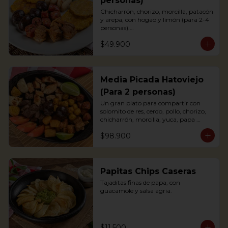
personas)
Chicharrón, chorizo, morcilla, patacón 
y arepa, con hogao y limón (para 2-4 
personas).

*Arepa de mote: no hay disponibilidad

$49.900
Portions of pork crackling, sausage, 
blood sausage, fried green plantain 
and arepa (for 2-4 persons).
Media Picada Hatoviejo
(Para 2 personas)
Un gran plato para compartir con 
solomito de res, cerdo, pollo, chorizo, 
chicharrón, morcilla, yuca, papa 
criolla, tomate y arepa blanca. 
$98.900
Acompañada de salsa de tomate, salsa 
bbq y chimichurri.

*Arepa de mote: no hay disponibilidad.
Papitas Chips Caseras
Tajaditas finas de papa, con 
guacamole y salsa agria.
$11.500