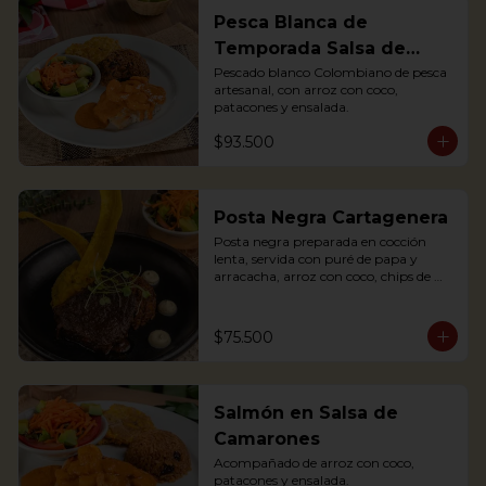
Pesca Blanca de
Temporada Salsa de
Camarones
Pescado blanco Colombiano de pesca 
artesanal, con arroz con coco, 
patacones y ensalada.
$93.500
Posta Negra Cartagenera
Posta negra preparada en cocción 
lenta, servida con puré de papa y 
arracacha, arroz con coco, chips de 
plátanos y ensalada.

Posta negra prepared in slow cooking, 
served with mashed potatoes and 
$75.500
arracacha, rice with coconut, plantain 
chips and salad.
Salmón en Salsa de
Camarones
Acompañado de arroz con coco, 
patacones y ensalada.
