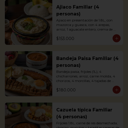
Ajiaco Familiar (4
personas)
Ajiaco en presentación de 1.8L, con 
mazorca y guasca, con 4 arepas, 
arroz, 1 aguacate entero, crema de 
leche y alcaparras.

$153.000
*La presentación de la foto es 
individual, y el familiar es para 4 
personas.
Bandeja Paisa Familiar (4
personas)
Bandeja paisa, fríjoles (1L), 4 
chicharrones, arroz, carne molida, 4 
chorizos, 4 morcillas, 4 tajadas de 
maduro, 4 huevos fritos, 1 aguacate y 
$180.000
4 arepas.

*La presentación de la foto es 
individual, y el familiar es para 4 
personas.
Cazuela típica Familiar
(4 personas)
Fríjoles 1.8L, carne de res desmechada, 
chorizo, maicitos y tajaditas caseras de 