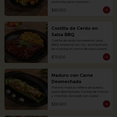
profunda para crocancia, 
acompañado de papitas criollas, 
$60.500
cebolla acevichada y reducción de 
agrás.

Block of belly steak baked for two 
hours and then deep fried for crispy 
crunchiness, accompanied by creole 
Costilla de Cerdo en
potatoes, onion and agras reduction.
Salsa BBQ
Costilla de cerdo horneada en salsa 
BBQ artesanal con ron, acompañada 
de maicitos en crema de suero costeño 
con queso Papialpa

$75.500
Soft Ribs with rum BBQ sauce, served 
with sweet corn in sour cream and 
Papialpa cheese
Maduro con Carne
Desmechada
Plátano maduro relleno de quesito, 
posta desmechada, trocitos de chorizo 
y maicitos, coronado con queso 
papialpa rallado.
$38.500