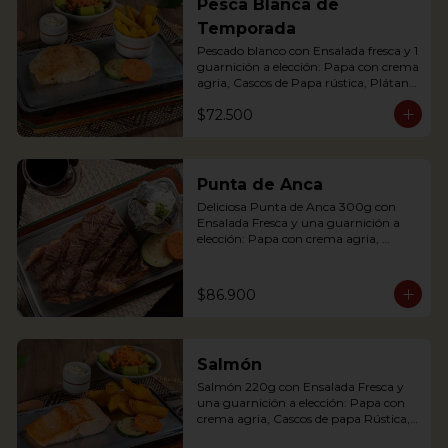
Pesca Blanca de
potato with sour cream, accompanied 
Temporada
with a fresh salad.
Pescado blanco con Ensalada fresca y 1 
guarnición a elección: Papa con crema 
agria, Cascos de Papa rústica, Plátano 
maduro con Quesito, Palitos de Yuca, 
$72.500
Puré de Papa y Arracacha
Punta de Anca
Deliciosa Punta de Anca 300g con 
Ensalada Fresca y una guarnición a 
elección: Papa con crema agria, 
Cascos de papa Rústica, Plátano 
maduro relleno de quesito, Palitos de 
Yuca, Puré de papa y arracacha

$86.900
Salmón
Our delicious Rump Steak is served on 
Salmón 220g con Ensalada Fresca y 
a griddle with a baked potato with 
una guarnición a elección: Papa con 
sour cream. Accompanied with a fresh 
crema agria, Cascos de papa Rústica, 
salad and our House Chimichurri.
Plátano maduro relleno de quesito, 