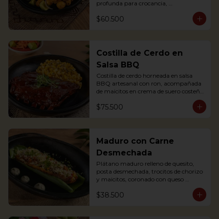
profunda para crocancia, 
acompañado de papitas criollas, 
$60.500
cebolla acevichada y reducción de 
agrás.

Block of belly steak baked for two 
hours and then deep fried for crispy 
crunchiness, accompanied by creole 
Costilla de Cerdo en
potatoes, onion and agras reduction.
Salsa BBQ
Costilla de cerdo horneada en salsa 
BBQ artesanal con ron, acompañada 
de maicitos en crema de suero costeño 
con queso Papialpa

$75.500
Soft Ribs with rum BBQ sauce, served 
with sweet corn in sour cream and 
Papialpa cheese
Maduro con Carne
Desmechada
Plátano maduro relleno de quesito, 
posta desmechada, trocitos de chorizo 
y maicitos, coronado con queso 
papialpa rallado.
$38.500