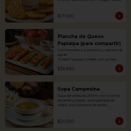
$17.000
Plancha de Queso
Papialpa (para compartir)
Con tomates a la plancha y aderezo de 
agrás.

Grilled Papialpa cheese with grilled 
tomato and agraz berry dressing
$36.900
Sopa Campesina
Sopa de verduras 250ml, con trocitos 
de cerdo y papas, acompañada de 
arepa; con sustancia de cerdo.

Vegetable soup 250ml, with pork 
chunks and potatoes, accompanied by 
arepa; with pork substance.
$20.500