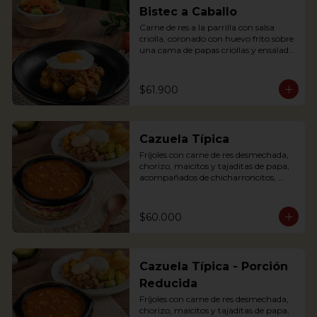
egg, plantains and pork cracklings. 
Bistec a Caballo
Accompanied with rice and avocado.
Carne de res a la parrilla con salsa 
criolla, coronado con huevo frito sobre 
una cama de papas criollas y ensalada 
de la casa

Literally translating “Beef steak on 
Horseback” is a traditional Colombian 
$61.900
dish where a Tenderloin steak is placed 
over a bed of creole sauce and creole 
potatoes and a fried egg is placed on 
top of the steak. It is served with salad.
Cazuela Típica
Fríjoles con carne de res desmechada, 
chorizo, maicitos y tajaditas de papa, 
acompañados de chicharroncitos, 
trocitos de plátano maduro, arepita, 
arroz y aguacate.

$60.000
Bean soup with shredded meat, 
sausage, corn and potato chips, served 
with pork cracklings, sweet plantains, 
rice, arepa and avocado.
Cazuela Típica - Porción
Reducida
Fríjoles con carne de res desmechada, 
chorizo, maicitos y tajaditas de papa, 