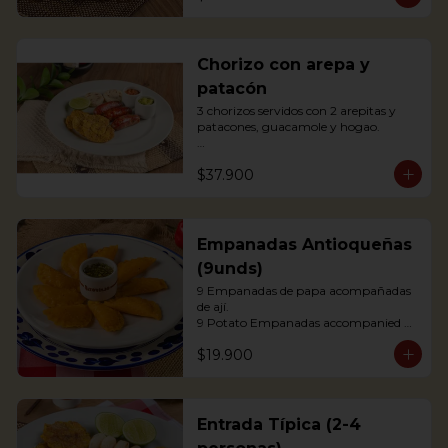
agrás.

 Block of belly steak baked for two 
hours and then deep fried for crispy 
crunchiness, accompanied by creole 
Chorizo con arepa y
potatoes, onion and agras reduction.
patacón
3 chorizos servidos con 2 arepitas y 
patacones, guacamole y hogao.

Antioquian Sausage with arepa and 
$37.900
green plantains.
Empanadas Antioqueñas
(9unds)
9 Empanadas de papa acompañadas 
de ají.

9 Potato Empanadas accompanied 
with chili.
$19.900
Entrada Típica (2-4