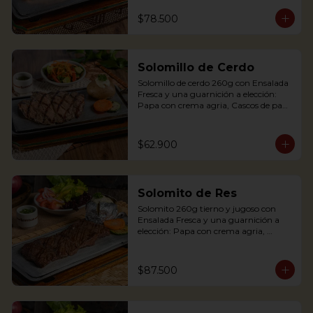
Palitos de Yuca, Puré de papa y 
arracacha. Acompañado de salsa de 
$78.500
soya y jengibre.

Salmon fillet served on a griddle with a 
baked potato with sour cream. 
Solomillo de Cerdo
Accompanied with a salad and a 
delicious ginger sauce.
Solomillo de cerdo 260g con Ensalada 
Fresca y una guarnición a elección: 
Papa con crema agria, Cascos de papa 
Rústica, Plátano maduro relleno de 
quesito, Palitos de Yuca, Puré de papa 
y arracacha.

$62.900
Solomito de Res
Pork tenderloin 280g with baked 
Solomito 260g tierno y jugoso con 
potato with sour cream and house 
Ensalada Fresca y una guarnición a 
salad. Single term.
elección: Papa con crema agria, 
Cascos de papa Rústica, Plátano 
maduro relleno de quesito, Palitos de 
Yuca, Puré de papa y arracacha

$87.500