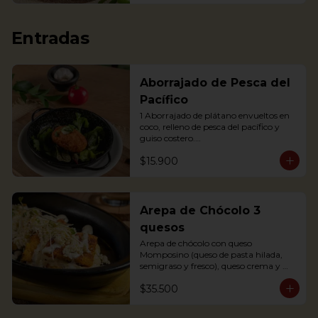
Entradas
Aborrajado de Pesca del
Pacífico
1 Aborrajado de plátano envueltos en 
coco, relleno de pesca del pacífico y 
guiso costero.

Pesca según disponibilidad: Dorado o 
$15.900
Bravo

1 Plantain adornment wrapped in 
coconut, filled with Pacific fish and 
coastal stew.
Arepa de Chócolo 3
quesos
Arepa de chócolo con queso 
Momposino (queso de pasta hilada, 
semigraso y fresco), queso crema y 
quesito fresco.
$35.500