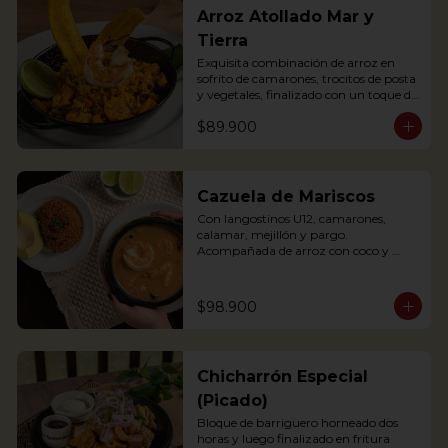
Arroz Atollado Mar y
Tierra
Exquisita combinación de arroz en 
sofrito de camarones, trocitos de posta 
y vegetales, finalizado con un toque de 
leche de coco, cilantro y langostino a la 
$89.900
parrilla.

Exquisite combination of rice with 
fried shrimps, small pieces of pasta 
and vegetables, finished with a touch 
of coconut milk, coriander and grilled 
Cazuela de Mariscos
prawns.
Con langostinos U12, camarones, 
calamar, mejillón y pargo. 
Acompañada de arroz con coco y 
aguacate.

Seafood soup containing Shrimp, 
$98.900
mussels, fish and other crustaceans. 
The best of our 2 oceans. 
Accompanied with coconut rice and 
avocado
Chicharrón Especial
(Picado)
Bloque de barriguero horneado dos 
horas y luego finalizado en fritura 