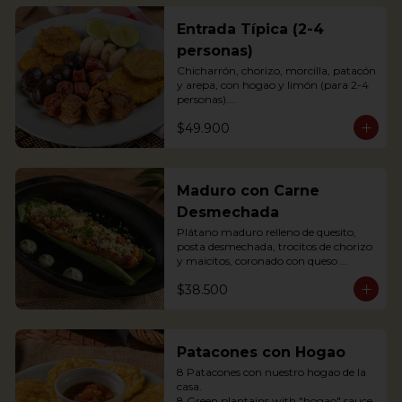
Entrada Típica (2-4
personas)
Chicharrón, chorizo, morcilla, patacón 
y arepa, con hogao y limón (para 2-4 
personas).

*Arepa de mote: no hay disponibilidad

$49.900
Portions of pork crackling, sausage, 
blood sausage, fried green plantain 
and arepa (for 2-4 persons).
Maduro con Carne
Desmechada
Plátano maduro relleno de quesito, 
posta desmechada, trocitos de chorizo 
y maicitos, coronado con queso 
papialpa rallado.

$38.500
Sweet plantain filled with cheese, 
shredded meat, sausege bites and 
corn, topped with Papialpa cheese.
Patacones con Hogao
8 Patacones con nuestro hogao de la 
casa.

8 Green plantains with "hogao" sauce.