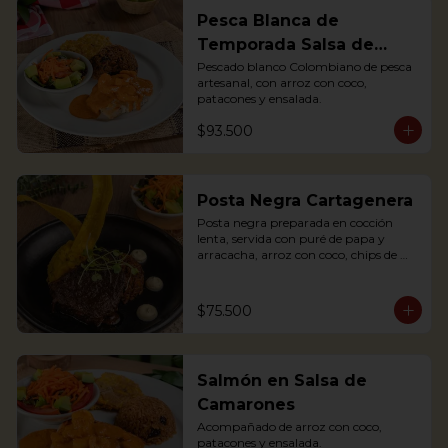
Pesca Blanca de
Temporada Salsa de
Camarones
Pescado blanco Colombiano de pesca 
artesanal, con arroz con coco, 
patacones y ensalada.
$93.500
Posta Negra Cartagenera
Posta negra preparada en cocción 
lenta, servida con puré de papa y 
arracacha, arroz con coco, chips de 
plátanos y ensalada.

Posta negra prepared in slow cooking, 
served with mashed potatoes and 
$75.500
arracacha, rice with coconut, plantain 
chips and salad.
Salmón en Salsa de
Camarones
Acompañado de arroz con coco, 
patacones y ensalada.
