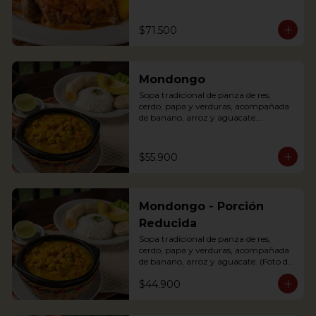
(tomato and onions) with potato, 
yuca, rice and avocado.
$71.500
Mondongo
Sopa tradicional de panza de res, 
cerdo, papa y verduras, acompañada 
de banano, arroz y aguacate.

Mondongo is a traditional soup with 
beef tripe, pork, potatoes and 
vegetables. Accompanied with 
$55.900
banana, rice and avocado. You can add 
some lemon and coriander to enhance 
the flavor.
Mondongo - Porción
Reducida
Sopa tradicional de panza de res, 
cerdo, papa y verduras, acompañada 
de banano, arroz y aguacate. (Foto de 
porción completa).

$44.900
Mondongo is a traditional soup with 
beef tripe, pork, potatoes and 
vegetables. Accompanied with 