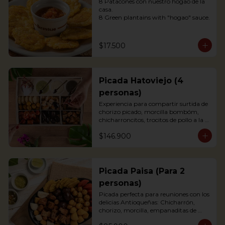
8 Patacones con nuestro hogao de la 
casa.

8 Green plantains with "hogao" sauce.
$17.500
Picada Hatoviejo (4
personas)
Experiencia para compartir surtida de 
chorizo picado, morcilla bombóm, 
chicharroncitos, trocitos de pollo a la 
plancha, trocitos de carne de cerdo a la 
$146.900
plancha, trocitos de carne de res a la 
plancha, papitas criollas, palitos de 
yuca, arepitas de maíz, chimichurri, 
salsa bbq y salsa de tomate.
Picada Paisa (Para 2
personas)
Picada perfecta para reuniones con los 
delicias Antioqueñas: Chicharrón, 
chorizo, morcilla, empanaditas de 
papa, patacón y papa criolla; 