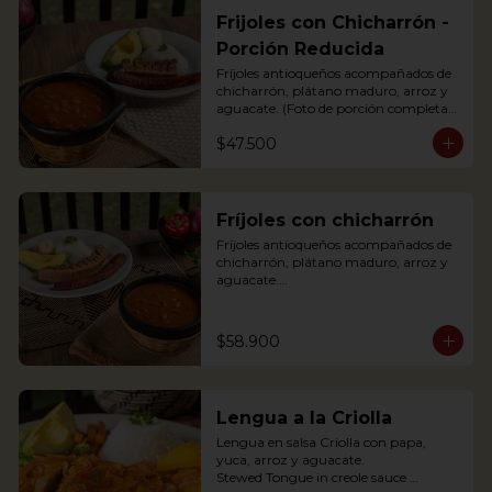
Frijoles con Chicharrón -
Porción Reducida
Fríjoles antioqueños acompañados de 
chicharrón, plátano maduro, arroz y 
aguacate. (Foto de porción completa).

Antioquian bean soup with pork 
$47.500
cracklings, white rice, avocado and 
sweet plantain.
Fríjoles con chicharrón
Fríjoles antioqueños acompañados de 
chicharrón, plátano maduro, arroz y 
aguacate.

Antioquian bean soup with pork 
cracklings, white rice, avocado and 
sweet plantain.
$58.900
Lengua a la Criolla
Lengua en salsa Criolla con papa, 
yuca, arroz y aguacate.

Stewed Tongue in creole sauce 