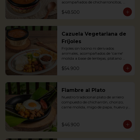
acompañados de chicharroncitos, 
trocitos de plátano maduro, arepita, 
$48.500
arroz y aguacate. (Foto de porción 
completa)

Bean soup with shredded meat, 
sausage, corn and potato chips, served 
Cazuela Vegetariana de
with pork cracklings, sweet plantains, 
Fríjoles
rice, arepa and avocado.
Fríjoles sin tocino ni derivados 
animales, acompañados de 'carne' 
molida a base de lentejas, plátano 
maduro, 'chorizo' campesino a base 
$54.900
de soya, arroz, tajaditas de papa, 
arepita, maíz y aguacate. Apta para 
Veganos.

Antioquian bean soup without pork 
Fiambre al Plato
or meat substances, served with soy 
Nuestro tradicional plato de arriero 
base shredded 'meat', soy based 
compuesto de chicharrón, chorizo, 
'sausage', fried plantain, rice, arepa, 
carne molida, migo de papa, huevo y 
corn and avocado. Suitable for Vegans
plátano maduro y arroz, envuelto en 
hoja de plátano.
$46.900