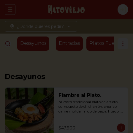
Abrir menu de navegación
Logi
¿Dónde quieres pedir?
Desayunos
Entradas
Platos Fuertes - T
Desayunos
Fiambre al Plato.
Nuestro tradicional plato de arriero 
compuesto de chicharrón, chorizo, 
carne molida, migo de papa, huevo, 
plátano maduro y arroz, envuelto en 
hoja de plátano
$47.900