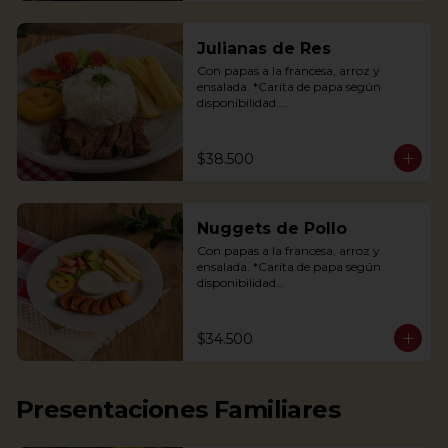
Julianas de Res
Con papas a la francesa, arroz y 
ensalada. *Carita de papa según 
disponibilidad.

Tenderloin beef strips, french fries, a 
potato happy face*, rice and salad.

$38.500
*If available
Nuggets de Pollo
Con papas a la francesa, arroz y 
ensalada. *Carita de papa según 
disponibilidad

The Chicken nuggets from our 
children’s menu is served with french 
$34.500
fries, a potato happy face*, rice and 
salad (lettuce and strawberries).

*If available.
Presentaciones Familiares