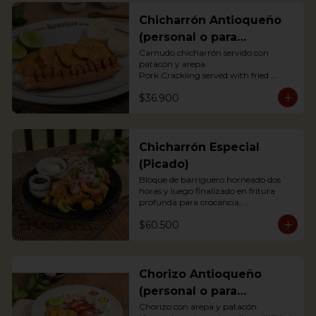
Chicharrón Antioqueño
(personal o para
compartir)
Carnudo chicharrón servido con 
patacón y arepa.

Pork Crackling served with fried 
plantain and arepa

$36.900
*Arepa de mote: no hay disponibilidad
Chicharrón Especial
(Picado)
Bloque de barriguero horneado dos 
horas y luego finalizado en fritura 
profunda para crocancia, 
acompañado de papitas criollas, 
$60.500
cebolla acevichada y reducción de 
agrás.

 Block of belly steak baked for two 
hours and then deep fried for crispy 
crunchiness, accompanied by creole 
Chorizo Antioqueño
potatoes, onion and agras reduction.
(personal o para
compartir)
Chorizo con arepa y patacón.
