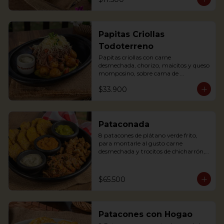
Papitas Criollas
Todoterreno
Papitas criollas con carne 
desmechada, chorizo, maicitos y queso 
momposino, sobre cama de 
guacamole
$33.900
Pataconada
8 patacones de plátano verde frito, 
para montarle al gusto carne 
desmechada y trocitos de chicharrón, 
sour cream, frijol refrito y guacamole

8 fried green plantain patacones, to 
assemble with shredded meat and 
$65.500
chicharrón chunks, sour cream, refried 
beans and guacamole
Patacones con Hogao