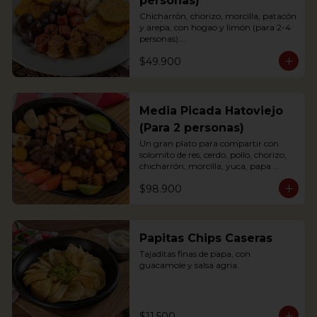
personas)
Chicharrón, chorizo, morcilla, patacón 
y arepa, con hogao y limón (para 2-4 
personas).

*Arepa de mote: no hay disponibilidad

$49.900
Portions of pork crackling, sausage, 
blood sausage, fried green plantain 
and arepa (for 2-4 persons).
Media Picada Hatoviejo
(Para 2 personas)
Un gran plato para compartir con 
solomito de res, cerdo, pollo, chorizo, 
chicharrón, morcilla, yuca, papa 
criolla, tomate y arepa blanca. 
$98.900
Acompañada de salsa de tomate, salsa 
bbq y chimichurri.

*Arepa de mote: no hay disponibilidad.
Papitas Chips Caseras
Tajaditas finas de papa, con 
guacamole y salsa agria.
$11.500