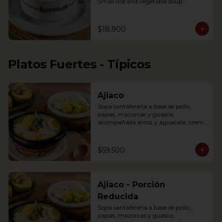
Small rice and vegetable soup.
$18.900
Platos Fuertes - Típicos
Ajiaco
Sopa santafereña a base de pollo, 
papas, mazorcas y guasca, 
acompañada arroz y aguacate, crema 
de leche y alcaparras.

An Ajiaco is Bogota’s chicken and 
$59.500
potato soup with corn on the cob and 
served with capers, and cream. 
Accompanied with rice, arepa and 
avocado.
Ajiaco - Porción
Reducida
Sopa santafereña a base de pollo, 
papas, mazorcas y guasca, 