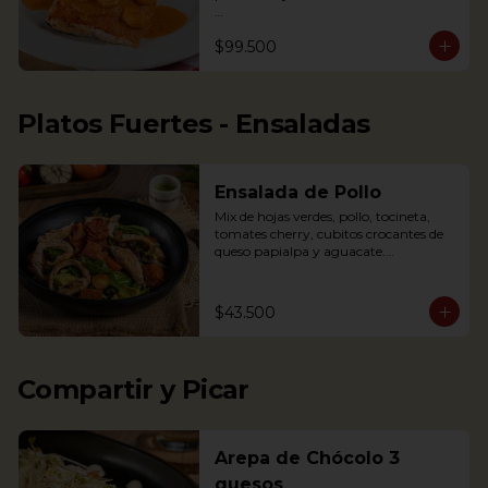
Nota: la salsa de este plato cambió a la 
$99.500
de la foto, de tener crema de leche a 
una salsa a base de mariscos, para 
resaltar el sabor. Por esto la salsa 
presenta un color rojizo

Platos Fuertes - Ensaladas
Salmon in shrimp sauce accompanied 
with coconut rice, fried plantains and 
Salad
Ensalada de Pollo
Mix de hojas verdes, pollo, tocineta, 
tomates cherry, cubitos crocantes de 
queso papialpa y aguacate.

Mixed greens, chicken, smoked bacon, 
cherry tomatoes, crispy cubes of 
papialpa cheese and avocado.
$43.500
Compartir y Picar
Arepa de Chócolo 3
quesos