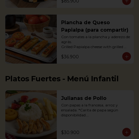
$85.900
acompañada de arepas, limón y 
tomate, con guacamole, ají pique y 
hogao.
Plancha de Queso
Papialpa (para compartir)
Con tomates a la plancha y aderezo de 
agrás.

Grilled Papialpa cheese with grilled 
tomato and agraz berry dressing
$36.900
Platos Fuertes - Menú Infantil
Julianas de Pollo
Con papas a la francesa, arroz y 
ensalada. *Carita de papa según 
disponibilidad.

Chicken strips, french fries, a potato 
happy face*, rice and salad.

$30.900
*If available