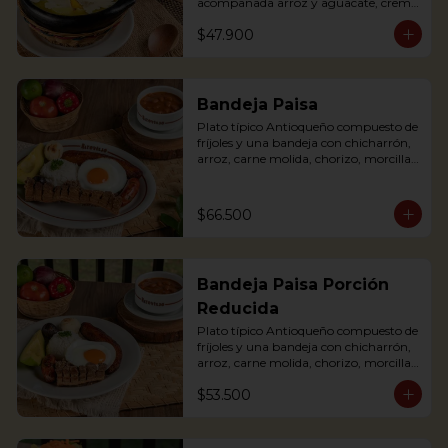
acompañada arroz y aguacate, crema 
de leche y alcaparras. (Foto de porción 
$47.900
completa).

An Ajiaco is Bogota’s chicken and 
potato soup with corn on the cob and 
served with capers, and cream. 
Bandeja Paisa
Accompanied with rice, arepa and 
Plato típico Antioqueño compuesto de 
avocado.
fríjoles y una bandeja con chicharrón, 
arroz, carne molida, chorizo, morcilla, 
tajada de plátano maduro, huevo frito 
y aguacate.

The bandeja paisa is our most 
$66.500
important regional dish. It comes with 
beans, meat crumbles, sausage, fried 
egg, plantains and pork cracklings. 
Accompanied with rice and avocado.
Bandeja Paisa Porción
Reducida
Plato típico Antioqueño compuesto de 
fríjoles y una bandeja con chicharrón, 
arroz, carne molida, chorizo, morcilla, 
tajada de plátano maduro, huevo frito 
$53.500
y aguacate.

The bandeja paisa is our most 
important regional dish. It comes with 
beans, meat crumbles, sausage, fried 