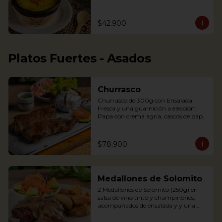
arepita, tajaditas de papa y hogao.

Delicious Rice Soup with vegetables, 
$42.900
served with minced meat, sweet 
plantain, avocado, arepa and potato 
chips. Accompanied with hogao and 
fresh coriander.
Platos Fuertes - Asados
Churrasco
Churrasco de 300g con Ensalada 
Fresca y una guarnición a elección: 
Papa con crema agria, cascos de papa 
Rústica, Plátano maduro relleno de 
quesito, Palitos de Yuca, Puré de papa 
y arracacha

$78.900
Churrasco is an Argentinian cut steak 
Medallones de Solomito
served on a griddle with a baked 
potato with sour cream. 
2 Medallones de Solomito (250g) en 
Accompanied with a fresh salad and 
salsa de vino tinto y champiñones, 
Chimichurri sauce.
acompañados de ensalada y y una 
guarnición a elección: Papa con crema 
agria, cascos de papa Rústica, Plátano 