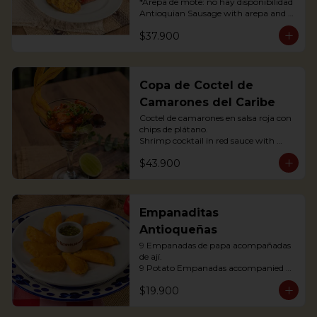
*Arepa de mote: no hay disponibilidad

Antioquian Sausage with arepa and 
green plantains.
$37.900
Copa de Coctel de
Camarones del Caribe
Coctel de camarones en salsa roja con 
chips de plátano.

Shrimp cocktail in red sauce with 
plantain chips.
$43.900
Empanaditas
Antioqueñas
9 Empanadas de papa acompañadas 
de ají.

9 Potato Empanadas accompanied 
with chili.
$19.900