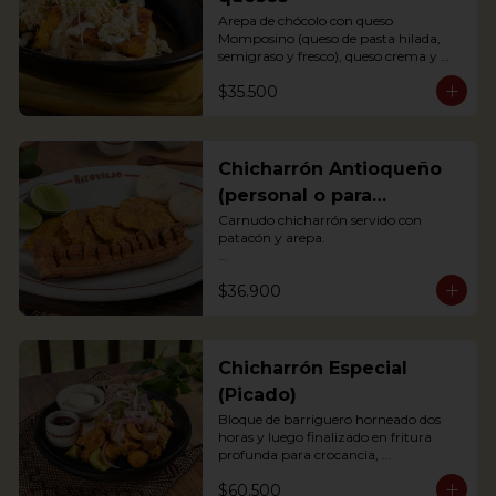
Arepa de chócolo con queso 
Momposino (queso de pasta hilada, 
semigraso y fresco), queso crema y 
quesito fresco.

$35.500
Sweet corn Arepa with 3 types of 
Colombian cheeses (Momposino, 
cream cheese and fresh cheese)
Chicharrón Antioqueño
(personal o para
compartir)
Carnudo chicharrón servido con 
patacón y arepa.

Carnudo chicharrón servido con 
$36.900
patacón y arepa.

*Arepa de mote: no hay disponibilidad

Pork Crackling served with fried 
plantain and arepa
Chicharrón Especial
(Picado)
Bloque de barriguero horneado dos 
horas y luego finalizado en fritura 
profunda para crocancia, 
acompañado de papitas criollas, 
$60.500
cebolla acevichada y reducción de 