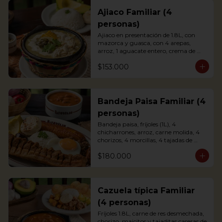
Ajiaco Familiar (4
personas)
Ajiaco en presentación de 1.8L, con 
mazorca y guasca, con 4 arepas, 
arroz, 1 aguacate entero, crema de 
leche y alcaparras.

$153.000
*La presentación de la foto es 
individual, y el familiar es para 4 
personas.
Bandeja Paisa Familiar (4
personas)
Bandeja paisa, fríjoles (1L), 4 
chicharrones, arroz, carne molida, 4 
chorizos, 4 morcillas, 4 tajadas de 
maduro, 4 huevos fritos, 1 aguacate y 
$180.000
4 arepas.

*La presentación de la foto es 
individual, y el familiar es para 4 
personas.
Cazuela típica Familiar
(4 personas)
Fríjoles 1.8L, carne de res desmechada, 
chorizo, maicitos y tajaditas caseras de 