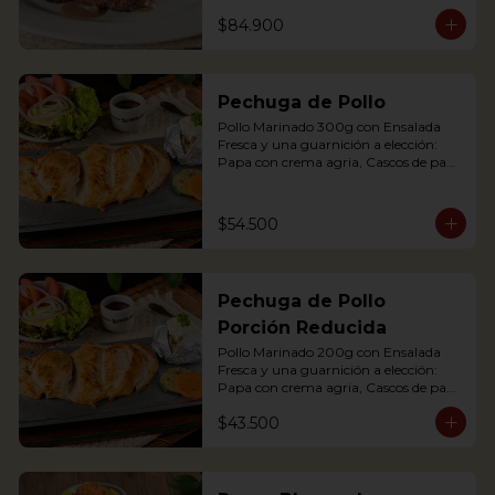
maduro relleno de quesito, Palitos de 
$84.900
Yuca, Puré de papa y arracacha

2 Juicy Tenderloin medallions in red 
wine and mushroom sauce, served 
Pechuga de Pollo
with rustic potatoes and fresh avocado 
salad
Pollo Marinado 300g con Ensalada 
Fresca y una guarnición a elección: 
Papa con crema agria, Cascos de papa 
Rústica, Plátano maduro relleno de 
quesito, Palitos de Yuca, Puré de papa 
y arracacha.

$54.500
Grilled Chicken breast with a baked 
potato with sour cream, accompanied 
Pechuga de Pollo
with a fresh salad.
Porción Reducida
Pollo Marinado 200g con Ensalada 
Fresca y una guarnición a elección: 
Papa con crema agria, Cascos de papa 
Rústica, Plátano maduro relleno de 
$43.500
quesito, Palitos de Yuca, Puré de papa 
y arracacha. (Foto Porción Completa)

Grilled Chicken breast with a baked 