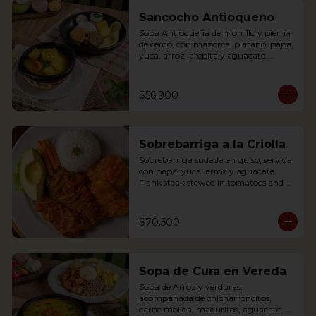
banana, rice and avocado. You can add 
some lemon and coriander if you wish.
Sancocho Antioqueño
Sopa Antioqueña de morrillo y pierna 
de cerdo, con mazorca, plátano, papa, 
yuca, arroz, arepita y aguacate.

*Disponible solo los fines de semana 
$56.900
(Sábados, domingos y festivos)

Authentic Antioquian soup with beef, 
pork, plantain, potato and yuca, 
Sobrebarriga a la Criolla
accompanied with rice and avocado 
(avaliable only weekends and holidays)
Sobrebarriga sudada en guiso, servida 
con papa, yuca, arroz y aguacate.

Flank steak stewed in tomatoes and 
onions and served with potato, yuca, 
rice and avocado.
$70.500
Sopa de Cura en Vereda
Sopa de Arroz y verduras, 
acompañada de chicharroncitos, 
carne molida, maduritos, aguacate, 