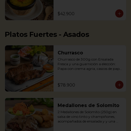
arepita, tajaditas de papa y hogao.

Delicious Rice Soup with vegetables, 
$42.900
served with minced meat, sweet 
plantain, avocado, arepa and potato 
chips. Accompanied with hogao and 
fresh coriander.
Platos Fuertes - Asados
Churrasco
Churrasco de 300g con Ensalada 
Fresca y una guarnición a elección: 
Papa con crema agria, cascos de papa 
Rústica, Plátano maduro relleno de 
quesito, Palitos de Yuca, Puré de papa 
y arracacha

$78.900
Churrasco is an Argentinian cut steak 
Medallones de Solomito
served on a griddle with a baked 
potato with sour cream. 
2 Medallones de Solomito (250g) en 
Accompanied with a fresh salad and 
salsa de vino tinto y champiñones, 
Chimichurri sauce.
acompañados de ensalada y y una 
guarnición a elección: Papa con crema 
agria, cascos de papa Rústica, Plátano 