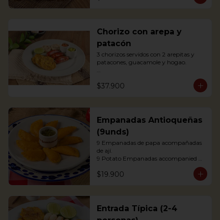
agrás.

 Block of belly steak baked for two 
hours and then deep fried for crispy 
crunchiness, accompanied by creole 
Chorizo con arepa y
potatoes, onion and agras reduction.
patacón
3 chorizos servidos con 2 arepitas y 
patacones, guacamole y hogao.

Antioquian Sausage with arepa and 
$37.900
green plantains.
Empanadas Antioqueñas
(9unds)
9 Empanadas de papa acompañadas 
de ají.

9 Potato Empanadas accompanied 
with chili.
$19.900
Entrada Típica (2-4