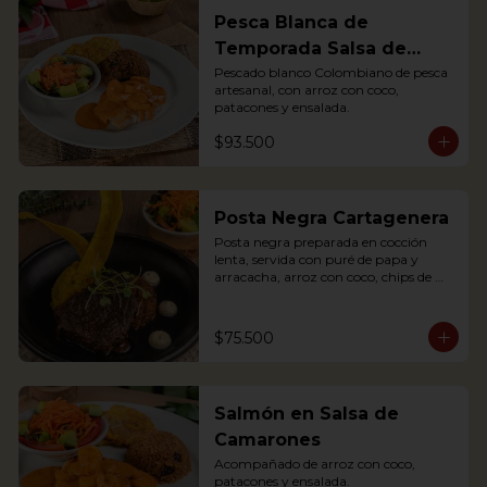
Pesca Blanca de
Temporada Salsa de
Camarones
Pescado blanco Colombiano de pesca 
artesanal, con arroz con coco, 
patacones y ensalada.
$93.500
Posta Negra Cartagenera
Posta negra preparada en cocción 
lenta, servida con puré de papa y 
arracacha, arroz con coco, chips de 
plátanos y ensalada.

Posta negra prepared in slow cooking, 
served with mashed potatoes and 
$75.500
arracacha, rice with coconut, plantain 
chips and salad.
Salmón en Salsa de
Camarones
Acompañado de arroz con coco, 
patacones y ensalada.
