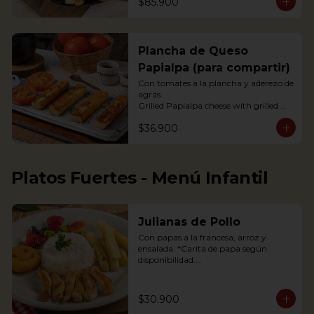
$85.900
acompañada de arepas, limón y 
tomate, con guacamole, ají pique y 
hogao.
Plancha de Queso
Papialpa (para compartir)
Con tomates a la plancha y aderezo de 
agrás.

Grilled Papialpa cheese with grilled 
tomato and agraz berry dressing
$36.900
Platos Fuertes - Menú Infantil
Julianas de Pollo
Con papas a la francesa, arroz y 
ensalada. *Carita de papa según 
disponibilidad.

Chicken strips, french fries, a potato 
happy face*, rice and salad.

$30.900
*If available