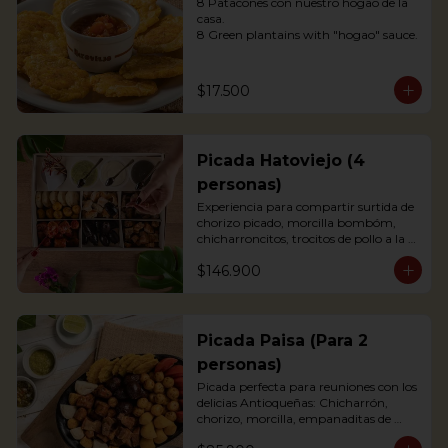
8 Patacones con nuestro hogao de la 
casa.

8 Green plantains with "hogao" sauce.
$17.500
Picada Hatoviejo (4
personas)
Experiencia para compartir surtida de 
chorizo picado, morcilla bombóm, 
chicharroncitos, trocitos de pollo a la 
plancha, trocitos de carne de cerdo a la 
$146.900
plancha, trocitos de carne de res a la 
plancha, papitas criollas, palitos de 
yuca, arepitas de maíz, chimichurri, 
salsa bbq y salsa de tomate.
Picada Paisa (Para 2
personas)
Picada perfecta para reuniones con los 
delicias Antioqueñas: Chicharrón, 
chorizo, morcilla, empanaditas de 
papa, patacón y papa criolla; 