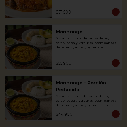
(tomato and onions) with potato, 
yuca, rice and avocado.
$71.500
Mondongo
Sopa tradicional de panza de res, 
cerdo, papa y verduras, acompañada 
de banano, arroz y aguacate.

Mondongo is a traditional soup with 
beef tripe, pork, potatoes and 
vegetables. Accompanied with 
$55.900
banana, rice and avocado. You can add 
some lemon and coriander to enhance 
the flavor.
Mondongo - Porción
Reducida
Sopa tradicional de panza de res, 
cerdo, papa y verduras, acompañada 
de banano, arroz y aguacate. (Foto de 
porción completa).

$44.900
Mondongo is a traditional soup with 
beef tripe, pork, potatoes and 
vegetables. Accompanied with 