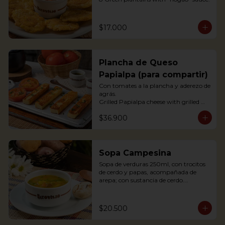
$17.000
Plancha de Queso
Papialpa (para compartir)
Con tomates a la plancha y aderezo de 
agrás.

Grilled Papialpa cheese with grilled 
tomato and agraz berry dressing
$36.900
Sopa Campesina
Sopa de verduras 250ml, con trocitos 
de cerdo y papas, acompañada de 
arepa; con sustancia de cerdo.

Vegetable soup 250ml, with pork 
chunks and potatoes, accompanied by 
arepa; with pork substance.
$20.500