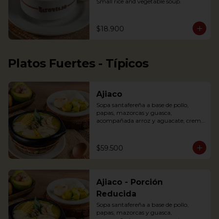
Small rice and vegetable soup.
$18.900
Platos Fuertes - Típicos
Ajiaco
Sopa santafereña a base de pollo, 
papas, mazorcas y guasca, 
acompañada arroz y aguacate, crema 
de leche y alcaparras.

An Ajiaco is Bogota’s chicken and 
$59.500
potato soup with corn on the cob and 
served with capers, and cream. 
Accompanied with rice, arepa and 
avocado.
Ajiaco - Porción
Reducida
Sopa santafereña a base de pollo, 
papas, mazorcas y guasca, 