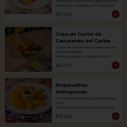
*Arepa de mote: no hay disponibilidad

Antioquian Sausage with arepa and 
green plantains.
$37.900
Copa de Coctel de
Camarones del Caribe
Coctel de camarones en salsa roja con 
chips de plátano.

Shrimp cocktail in red sauce with 
plantain chips.
$43.900
Empanaditas
Antioqueñas
9 Empanadas de papa acompañadas 
de ají.

9 Potato Empanadas accompanied 
with chili.
$19.900