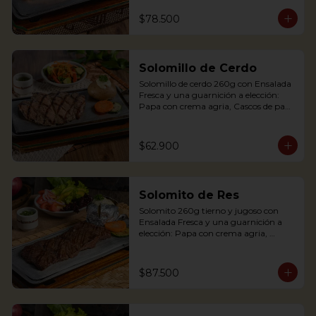
Palitos de Yuca, Puré de papa y 
arracacha. Acompañado de salsa de 
$78.500
soya y jengibre.

Salmon fillet served on a griddle with a 
baked potato with sour cream. 
Solomillo de Cerdo
Accompanied with a salad and a 
delicious ginger sauce.
Solomillo de cerdo 260g con Ensalada 
Fresca y una guarnición a elección: 
Papa con crema agria, Cascos de papa 
Rústica, Plátano maduro relleno de 
quesito, Palitos de Yuca, Puré de papa 
y arracacha.

$62.900
Solomito de Res
Pork tenderloin 280g with baked 
Solomito 260g tierno y jugoso con 
potato with sour cream and house 
Ensalada Fresca y una guarnición a 
salad. Single term.
elección: Papa con crema agria, 
Cascos de papa Rústica, Plátano 
maduro relleno de quesito, Palitos de 
Yuca, Puré de papa y arracacha

$87.500