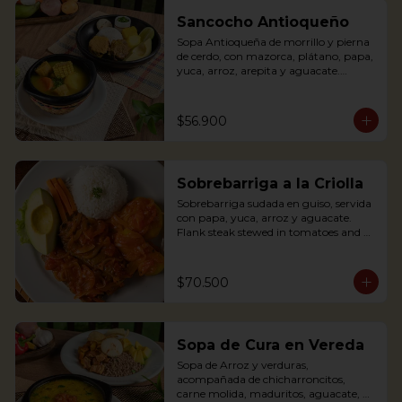
banana, rice and avocado. You can add 
some lemon and coriander if you wish.
Sancocho Antioqueño
Sopa Antioqueña de morrillo y pierna 
de cerdo, con mazorca, plátano, papa, 
yuca, arroz, arepita y aguacate.

*Disponible solo los fines de semana 
$56.900
(Sábados, domingos y festivos)

Authentic Antioquian soup with beef, 
pork, plantain, potato and yuca, 
Sobrebarriga a la Criolla
accompanied with rice and avocado 
(avaliable only weekends and holidays)
Sobrebarriga sudada en guiso, servida 
con papa, yuca, arroz y aguacate.

Flank steak stewed in tomatoes and 
onions and served with potato, yuca, 
rice and avocado.
$70.500
Sopa de Cura en Vereda
Sopa de Arroz y verduras, 
acompañada de chicharroncitos, 
carne molida, maduritos, aguacate, 