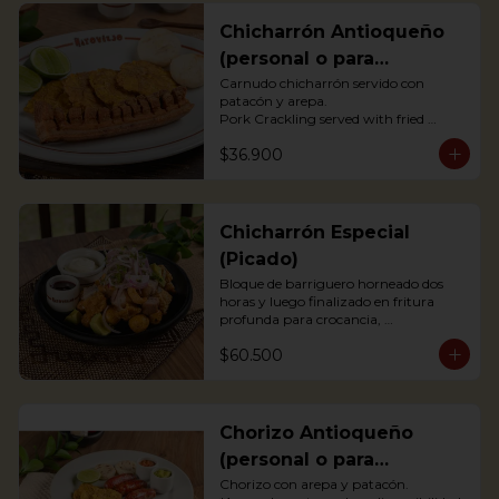
Chicharrón Antioqueño
(personal o para
compartir)
Carnudo chicharrón servido con 
patacón y arepa.

Pork Crackling served with fried 
plantain and arepa

$36.900
*Arepa de mote: no hay disponibilidad
Chicharrón Especial
(Picado)
Bloque de barriguero horneado dos 
horas y luego finalizado en fritura 
profunda para crocancia, 
acompañado de papitas criollas, 
$60.500
cebolla acevichada y reducción de 
agrás.

 Block of belly steak baked for two 
hours and then deep fried for crispy 
crunchiness, accompanied by creole 
Chorizo Antioqueño
potatoes, onion and agras reduction.
(personal o para
compartir)
Chorizo con arepa y patacón.
