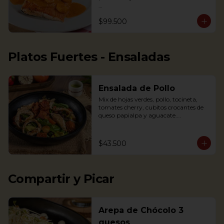
Nota: la salsa de este plato cambió a la 
$99.500
de la foto, de tener crema de leche a 
una salsa a base de mariscos, para 
resaltar el sabor. Por esto la salsa 
presenta un color rojizo

Platos Fuertes - Ensaladas
Salmon in shrimp sauce accompanied 
with coconut rice, fried plantains and 
Salad
Ensalada de Pollo
Mix de hojas verdes, pollo, tocineta, 
tomates cherry, cubitos crocantes de 
queso papialpa y aguacate.

Mixed greens, chicken, smoked bacon, 
cherry tomatoes, crispy cubes of 
papialpa cheese and avocado.
$43.500
Compartir y Picar
Arepa de Chócolo 3
quesos