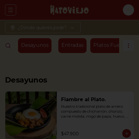
Abrir menu de navegación
Logi
¿Dónde quieres pedir?
Desayunos
Entradas
Platos Fuertes - T
Desayunos
Fiambre al Plato.
Nuestro tradicional plato de arriero 
compuesto de chicharrón, chorizo, 
carne molida, migo de papa, huevo, 
plátano maduro y arroz, envuelto en 
hoja de plátano
$47.900