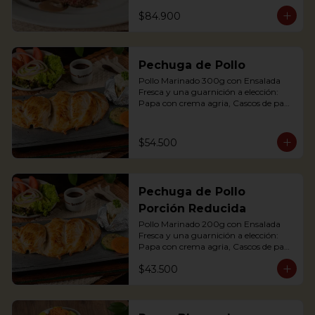
maduro relleno de quesito, Palitos de 
$84.900
Yuca, Puré de papa y arracacha

2 Juicy Tenderloin medallions in red 
wine and mushroom sauce, served 
Pechuga de Pollo
with rustic potatoes and fresh avocado 
salad
Pollo Marinado 300g con Ensalada 
Fresca y una guarnición a elección: 
Papa con crema agria, Cascos de papa 
Rústica, Plátano maduro relleno de 
quesito, Palitos de Yuca, Puré de papa 
y arracacha.

$54.500
Grilled Chicken breast with a baked 
potato with sour cream, accompanied 
Pechuga de Pollo
with a fresh salad.
Porción Reducida
Pollo Marinado 200g con Ensalada 
Fresca y una guarnición a elección: 
Papa con crema agria, Cascos de papa 
Rústica, Plátano maduro relleno de 
$43.500
quesito, Palitos de Yuca, Puré de papa 
y arracacha. (Foto Porción Completa)

Grilled Chicken breast with a baked 