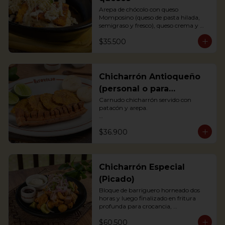
Arepa de chócolo con queso 
Momposino (queso de pasta hilada, 
semigraso y fresco), queso crema y 
quesito fresco.

$35.500
Sweet corn Arepa with 3 types of 
Colombian cheeses (Momposino, 
cream cheese and fresh cheese)
Chicharrón Antioqueño
(personal o para
compartir)
Carnudo chicharrón servido con 
patacón y arepa.

Carnudo chicharrón servido con 
$36.900
patacón y arepa.

*Arepa de mote: no hay disponibilidad

Pork Crackling served with fried 
plantain and arepa
Chicharrón Especial
(Picado)
Bloque de barriguero horneado dos 
horas y luego finalizado en fritura 
profunda para crocancia, 
acompañado de papitas criollas, 
$60.500
cebolla acevichada y reducción de 