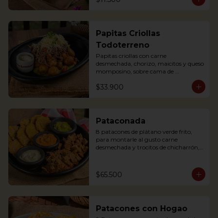
Papitas Criollas
Todoterreno
Papitas criollas con carne 
desmechada, chorizo, maicitos y queso 
momposino, sobre cama de 
guacamole
$33.900
Pataconada
8 patacones de plátano verde frito, 
para montarle al gusto carne 
desmechada y trocitos de chicharrón, 
sour cream, frijol refrito y guacamole

8 fried green plantain patacones, to 
assemble with shredded meat and 
$65.500
chicharrón chunks, sour cream, refried 
beans and guacamole
Patacones con Hogao