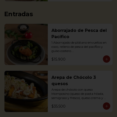
Entradas
Aborrajado de Pesca del
Pacífico
1 Aborrajado de plátano envueltos en 
coco, relleno de pesca del pacífico y 
guiso costero.

Pesca según disponibilidad: Dorado o 
$15.900
Bravo

1 Plantain adornment wrapped in 
coconut, filled with Pacific fish and 
coastal stew.
Arepa de Chócolo 3
quesos
Arepa de chócolo con queso 
Momposino (queso de pasta hilada, 
semigraso y fresco), queso crema y 
quesito fresco.
$35.500