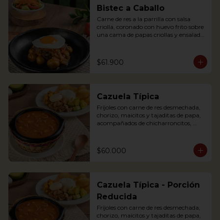
egg, plantains and pork cracklings. 
Bistec a Caballo
Accompanied with rice and avocado.
Carne de res a la parrilla con salsa 
criolla, coronado con huevo frito sobre 
una cama de papas criollas y ensalada 
de la casa

Literally translating “Beef steak on 
Horseback” is a traditional Colombian 
$61.900
dish where a Tenderloin steak is placed 
over a bed of creole sauce and creole 
potatoes and a fried egg is placed on 
top of the steak. It is served with salad.
Cazuela Típica
Fríjoles con carne de res desmechada, 
chorizo, maicitos y tajaditas de papa, 
acompañados de chicharroncitos, 
trocitos de plátano maduro, arepita, 
arroz y aguacate.

$60.000
Bean soup with shredded meat, 
sausage, corn and potato chips, served 
with pork cracklings, sweet plantains, 
rice, arepa and avocado.
Cazuela Típica - Porción
Reducida
Fríjoles con carne de res desmechada, 
chorizo, maicitos y tajaditas de papa, 