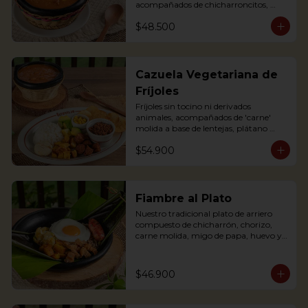
acompañados de chicharroncitos, 
trocitos de plátano maduro, arepita, 
$48.500
arroz y aguacate. (Foto de porción 
completa)

Bean soup with shredded meat, 
sausage, corn and potato chips, served 
Cazuela Vegetariana de
with pork cracklings, sweet plantains, 
Fríjoles
rice, arepa and avocado.
Fríjoles sin tocino ni derivados 
animales, acompañados de 'carne' 
molida a base de lentejas, plátano 
maduro, 'chorizo' campesino a base 
$54.900
de soya, arroz, tajaditas de papa, 
arepita, maíz y aguacate. Apta para 
Veganos.

Antioquian bean soup without pork 
Fiambre al Plato
or meat substances, served with soy 
Nuestro tradicional plato de arriero 
base shredded 'meat', soy based 
compuesto de chicharrón, chorizo, 
'sausage', fried plantain, rice, arepa, 
carne molida, migo de papa, huevo y 
corn and avocado. Suitable for Vegans
plátano maduro y arroz, envuelto en 
hoja de plátano.
$46.900