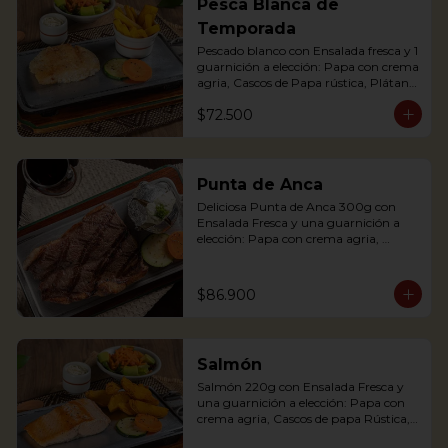
Pesca Blanca de
potato with sour cream, accompanied 
Temporada
with a fresh salad.
Pescado blanco con Ensalada fresca y 1 
guarnición a elección: Papa con crema 
agria, Cascos de Papa rústica, Plátano 
maduro con Quesito, Palitos de Yuca, 
$72.500
Puré de Papa y Arracacha
Punta de Anca
Deliciosa Punta de Anca 300g con 
Ensalada Fresca y una guarnición a 
elección: Papa con crema agria, 
Cascos de papa Rústica, Plátano 
maduro relleno de quesito, Palitos de 
Yuca, Puré de papa y arracacha

$86.900
Salmón
Our delicious Rump Steak is served on 
Salmón 220g con Ensalada Fresca y 
a griddle with a baked potato with 
una guarnición a elección: Papa con 
sour cream. Accompanied with a fresh 
crema agria, Cascos de papa Rústica, 
salad and our House Chimichurri.
Plátano maduro relleno de quesito, 