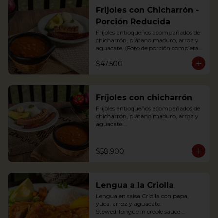
Frijoles con Chicharrón -
Porción Reducida
Fríjoles antioqueños acompañados de 
chicharrón, plátano maduro, arroz y 
aguacate. (Foto de porción completa).

Antioquian bean soup with pork 
$47.500
cracklings, white rice, avocado and 
sweet plantain.
Fríjoles con chicharrón
Fríjoles antioqueños acompañados de 
chicharrón, plátano maduro, arroz y 
aguacate.

Antioquian bean soup with pork 
cracklings, white rice, avocado and 
sweet plantain.
$58.900
Lengua a la Criolla
Lengua en salsa Criolla con papa, 
yuca, arroz y aguacate.

Stewed Tongue in creole sauce 