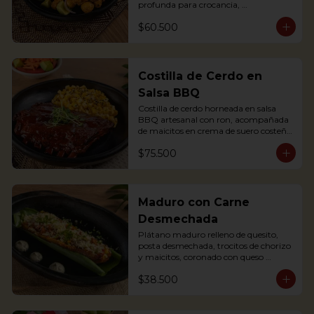
profunda para crocancia, 
acompañado de papitas criollas, 
$60.500
cebolla acevichada y reducción de 
agrás.

Block of belly steak baked for two 
hours and then deep fried for crispy 
crunchiness, accompanied by creole 
Costilla de Cerdo en
potatoes, onion and agras reduction.
Salsa BBQ
Costilla de cerdo horneada en salsa 
BBQ artesanal con ron, acompañada 
de maicitos en crema de suero costeño 
con queso Papialpa

$75.500
Soft Ribs with rum BBQ sauce, served 
with sweet corn in sour cream and 
Papialpa cheese
Maduro con Carne
Desmechada
Plátano maduro relleno de quesito, 
posta desmechada, trocitos de chorizo 
y maicitos, coronado con queso 
papialpa rallado.
$38.500