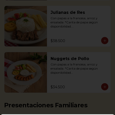
Julianas de Res
Con papas a la francesa, arroz y 
ensalada. *Carita de papa según 
disponibilidad.

Tenderloin beef strips, french fries, a 
potato happy face*, rice and salad.

$38.500
*If available
Nuggets de Pollo
Con papas a la francesa, arroz y 
ensalada. *Carita de papa según 
disponibilidad

The Chicken nuggets from our 
children’s menu is served with french 
$34.500
fries, a potato happy face*, rice and 
salad (lettuce and strawberries).

*If available.
Presentaciones Familiares