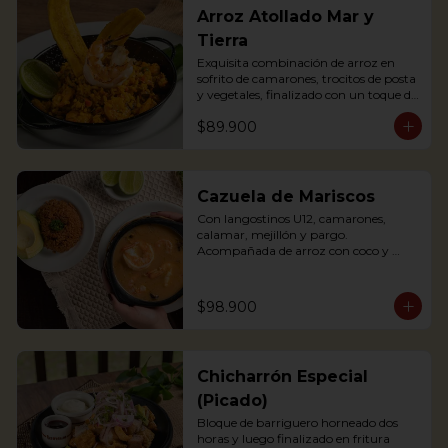
Arroz Atollado Mar y
Tierra
Exquisita combinación de arroz en 
sofrito de camarones, trocitos de posta 
y vegetales, finalizado con un toque de 
leche de coco, cilantro y langostino a la 
$89.900
parrilla.

Exquisite combination of rice with 
fried shrimps, small pieces of pasta 
and vegetables, finished with a touch 
of coconut milk, coriander and grilled 
Cazuela de Mariscos
prawns.
Con langostinos U12, camarones, 
calamar, mejillón y pargo. 
Acompañada de arroz con coco y 
aguacate.

Seafood soup containing Shrimp, 
$98.900
mussels, fish and other crustaceans. 
The best of our 2 oceans. 
Accompanied with coconut rice and 
avocado
Chicharrón Especial
(Picado)
Bloque de barriguero horneado dos 
horas y luego finalizado en fritura 