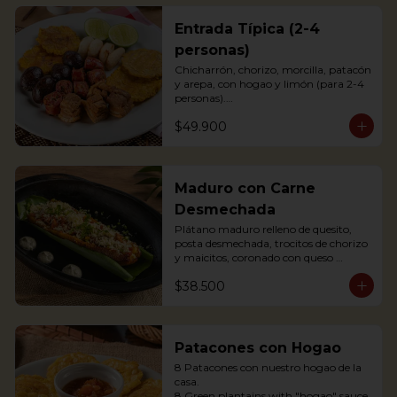
Entrada Típica (2-4
personas)
Chicharrón, chorizo, morcilla, patacón 
y arepa, con hogao y limón (para 2-4 
personas).

*Arepa de mote: no hay disponibilidad

$49.900
Portions of pork crackling, sausage, 
blood sausage, fried green plantain 
and arepa (for 2-4 persons).
Maduro con Carne
Desmechada
Plátano maduro relleno de quesito, 
posta desmechada, trocitos de chorizo 
y maicitos, coronado con queso 
papialpa rallado.

$38.500
Sweet plantain filled with cheese, 
shredded meat, sausege bites and 
corn, topped with Papialpa cheese.
Patacones con Hogao
8 Patacones con nuestro hogao de la 
casa.

8 Green plantains with "hogao" sauce.