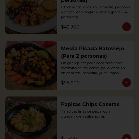
personas)
Chicharrón, chorizo, morcilla, patacón 
y arepa, con hogao y limón (para 2-4 
personas).

*Arepa de mote: no hay disponibilidad

$49.900
Portions of pork crackling, sausage, 
blood sausage, fried green plantain 
and arepa (for 2-4 persons).
Media Picada Hatoviejo
(Para 2 personas)
Un gran plato para compartir con 
solomito de res, cerdo, pollo, chorizo, 
chicharrón, morcilla, yuca, papa 
criolla, tomate y arepa blanca. 
$98.900
Acompañada de salsa de tomate, salsa 
bbq y chimichurri.

*Arepa de mote: no hay disponibilidad.
Papitas Chips Caseras
Tajaditas finas de papa, con 
guacamole y salsa agria.
$11.500