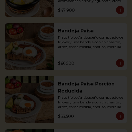
acompañada arroz y aguacate, crema 
de leche y alcaparras. (Foto de porción 
$47.900
completa).

An Ajiaco is Bogota’s chicken and 
potato soup with corn on the cob and 
served with capers, and cream. 
Bandeja Paisa
Accompanied with rice, arepa and 
Plato típico Antioqueño compuesto de 
avocado.
fríjoles y una bandeja con chicharrón, 
arroz, carne molida, chorizo, morcilla, 
tajada de plátano maduro, huevo frito 
y aguacate.

The bandeja paisa is our most 
$66.500
important regional dish. It comes with 
beans, meat crumbles, sausage, fried 
egg, plantains and pork cracklings. 
Accompanied with rice and avocado.
Bandeja Paisa Porción
Reducida
Plato típico Antioqueño compuesto de 
fríjoles y una bandeja con chicharrón, 
arroz, carne molida, chorizo, morcilla, 
tajada de plátano maduro, huevo frito 
$53.500
y aguacate.

The bandeja paisa is our most 
important regional dish. It comes with 
beans, meat crumbles, sausage, fried 