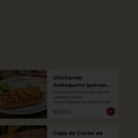
Chicharrón
Antioqueño (personal
o para compartir)
Carnudo chicharrón servido con 
patacón y arepa.

Pork Crackling served with fried 
plantain and arepa

$36.900
*Arepa de mote: no hay 
disponibilidad
Copa de Coctel de