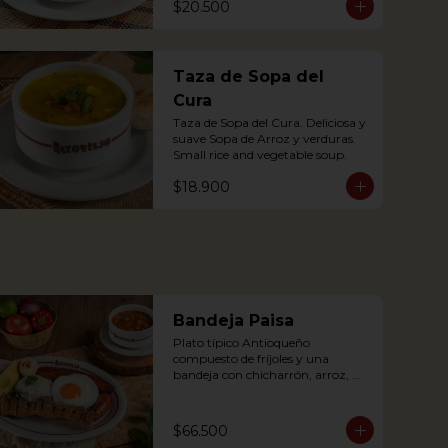
$20.500
accompanied by arepa; with pork 
substance.
Taza de Sopa del
Cura
Taza de Sopa del Cura. Deliciosa y 
suave Sopa de Arroz y verduras.

Small rice and vegetable soup.
$18.900
Bandeja Paisa
Plato típico Antioqueño 
compuesto de fríjoles y una 
bandeja con chicharrón, arroz, 
carne molida, chorizo, morcilla, 
tajada de plátano maduro, huevo 
frito y aguacate.

$66.500
The bandeja paisa is our most 