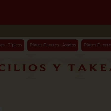
es - Típicos
Platos Fuertes - Asados
Platos Fuerte