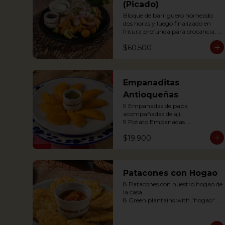
(Picado)
Bloque de barriguero horneado 
dos horas y luego finalizado en 
fritura profunda para crocancia, 
acompañado de papitas criollas, 
$60.500
cebolla acevichada y reducción de 
agrás.

 Block of belly steak baked for two 
hours and then deep fried for 
crispy crunchiness, accompanied 
Empanaditas
by creole potatoes, onion and 
Antioqueñas
agras reduction.
9 Empanadas de papa 
acompañadas de ají.

9 Potato Empanadas 
accompanied with chili.
$19.900
Patacones con Hogao
8 Patacones con nuestro hogao de 
la casa.

8 Green plantains with "hogao" 
sauce.