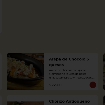
Arepa de Chócolo 3
quesos
Arepa de chócolo con queso 
Momposino (queso de pasta 
hilada, semigraso y fresco), queso 
crema y quesito fresco.
$35.500
Chorizo Antioqueño