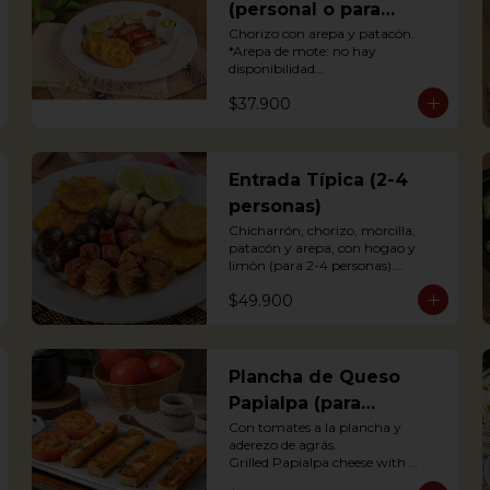
(personal o para
compartir)
Chorizo con arepa y patacón.

*Arepa de mote: no hay 
disponibilidad

Antioquian Sausage with arepa 
$37.900
and green plantains.
Entrada Típica (2-4
personas)
Chicharrón, chorizo, morcilla, 
patacón y arepa, con hogao y 
limón (para 2-4 personas).

*Arepa de mote: no hay 
$49.900
disponibilidad

Portions of pork crackling, 
sausage, blood sausage, fried 
green plantain and arepa (for 2-4 
persons).
Plancha de Queso
Papialpa (para
compartir)
Con tomates a la plancha y 
aderezo de agrás.

Grilled Papialpa cheese with 
grilled tomato and agraz berry 