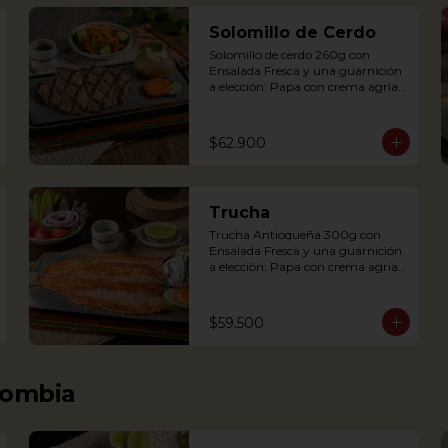
Solomillo de Cerdo
Solomillo de cerdo 260g con 
Ensalada Fresca y una guarnición 
a elección: Papa con crema agria, 
Cascos de papa Rústica, Plátano 
maduro relleno de quesito, Palitos 
de Yuca, Puré de papa y 
$62.900
arracacha.

Trucha
Trucha Antioqueña 300g con 
Pork tenderloin 280g with baked 
Ensalada Fresca y una guarnición 
potato with sour cream and 
a elección: Papa con crema agria, 
house salad. Single term.
Cascos de papa Rústica, Plátano 
maduro relleno de quesito, Palitos 
de Yuca, Puré de papa y arracacha

$59.500
Trout served on a griddle with a 
baked potato with sour cream, 
lombia
accompanied with a salad.