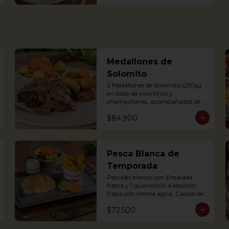
Delicious Rice Soup with 
vegetables, served with minced 
meat, sweet plantain, avocado, 
arepa and potato chips. 
Accompanied with hogao and 
fresh coriander.
Medallones de
Solomito
2 Medallones de Solomito (250g) 
en salsa de vino tinto y 
champiñones, acompañados de 
ensalada y y una guarnición a 
$84.900
elección: Papa con crema agria, 
cascos de papa Rústica, Plátano 
maduro relleno de quesito, Palitos 
de Yuca, Puré de papa y arracacha

Pesca Blanca de
2 Juicy Tenderloin medallions in 
Temporada
red wine and mushroom sauce, 
served with rustic potatoes and 
Pescado blanco con Ensalada 
fresh avocado salad
fresca y 1 guarnición a elección: 
Papa con crema agria, Cascos de 
Papa rústica, Plátano maduro 
$72.500
con Quesito, Palitos de Yuca, Puré 
de Papa y Arracacha