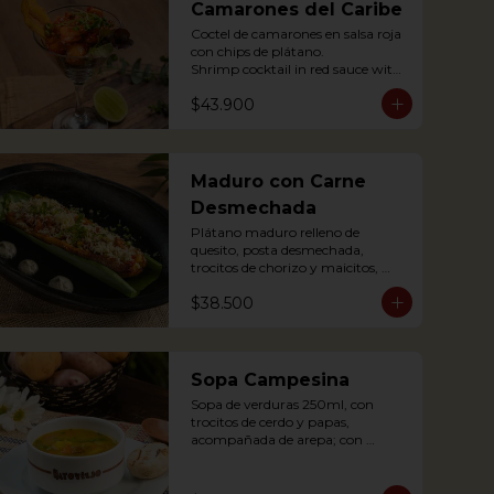
Camarones del Caribe
Coctel de camarones en salsa roja 
con chips de plátano.

Shrimp cocktail in red sauce with 
plantain chips.
$43.900
Maduro con Carne
Desmechada
Plátano maduro relleno de 
quesito, posta desmechada, 
trocitos de chorizo y maicitos, 
coronado con queso papialpa 
$38.500
rallado.

Sweet plantain filled with cheese, 
shredded meat, sausege bites and 
corn, topped with Papialpa 
cheese.
Sopa Campesina
Sopa de verduras 250ml, con 
trocitos de cerdo y papas, 
acompañada de arepa; con 
sustancia de cerdo.

Vegetable soup 250ml, with pork 
chunks and potatoes, 