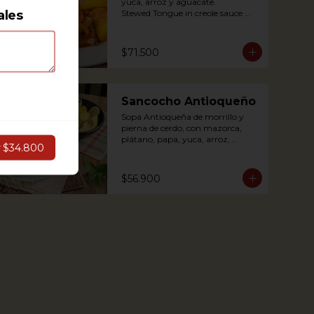
yuca, arroz y aguacate.

ales
Stewed Tongue in creole sauce 
(tomato and onions) with potato, 
yuca, rice and avocado.
$71.500
Sancocho Antioqueño
Sopa Antioqueña de morrillo y 
pierna de cerdo, con mazorca, 
plátano, papa, yuca, arroz, 
r
$34.800
arepita y aguacate.

$56.900
*Disponible solo los fines de 
semana (Sábados, domingos y 
festivos)

Authentic Antioquian soup with 
beef, pork, plantain, potato and 
yuca, accompanied with rice and 
avocado (avaliable only weekends 
and holidays)