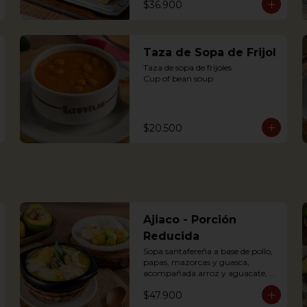
$36.900
dressing
Taza de Sopa de Frijol
Taza de sopa de frijoles

Cup of bean soup
$20.500
Ajiaco - Porción
Reducida
Sopa santafereña a base de pollo, 
papas, mazorcas y guasca, 
acompañada arroz y aguacate, 
crema de leche y alcaparras. (Foto 
$47.900
de porción completa).
