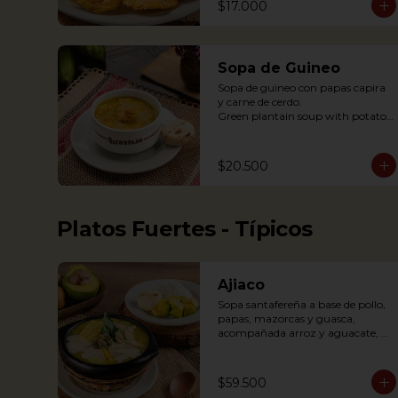
$17.000
Sopa de Guineo
Sopa de guineo con papas capira 
y carne de cerdo.

Green plantain soup with potato 
capira and pork.
$20.500
Platos Fuertes - Típicos
Ajiaco
Sopa santafereña a base de pollo, 
papas, mazorcas y guasca, 
acompañada arroz y aguacate, 
crema de leche y alcaparras.

An Ajiaco is Bogota’s chicken and 
$59.500
potato soup with corn on the cob 