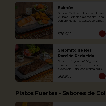
Completa)

Salmón
Salmón 220g con Ensalada Fresca 
Grilled Chicken breast with a 
y una guarnición a elección: Papa 
baked potato with sour cream, 
con crema agria, Cascos de papa 
accompanied with a fresh salad.
Rústica, Plátano maduro relleno 
de quesito, Palitos de Yuca, Puré 
de papa y arracacha. 
$78.500
Acompañado de salsa de soya y 
jengibre.

Salmon fillet served on a griddle 
Solomito de Res
with a baked potato with sour 
cream. Accompanied with a salad 
Porción Reducida
and a delicious ginger sauce.
Solomito jugoso de 160g con 
Ensalada Fresca y una guarnición 
a elección: Papa con crema agria, 
Papa Rústica, Plátano maduro 
$69.900
relleno de quesito, Palitos de Yuca, 
Puré de papa y arracacha. (Foto 
de porción completa)

Platos Fuertes - Sabores de Co