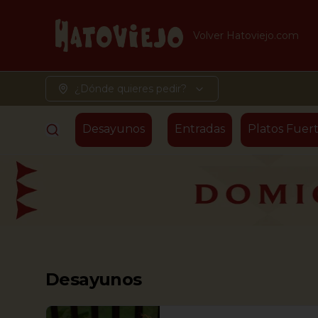
Volver Hatoviejo.com
¿Dónde quieres pedir?
Desayunos
Entradas
Platos Fuert
Desayunos