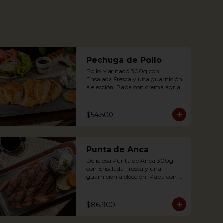
Pechuga de Pollo
Pollo Marinado 300g con 
Ensalada Fresca y una guarnición 
a elección: Papa con crema agria, 
Cascos de papa Rústica, Plátano 
maduro relleno de quesito, Palitos 
de Yuca, Puré de papa y 
$54.500
arracacha.

Grilled Chicken breast with a 
Punta de Anca
baked potato with sour cream, 
accompanied with a fresh salad.
Deliciosa Punta de Anca 300g 
con Ensalada Fresca y una 
guarnición a elección: Papa con 
crema agria, Cascos de papa 
Rústica, Plátano maduro relleno 
de quesito, Palitos de Yuca, Puré 
$86.900
de papa y arracacha
