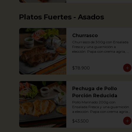
potato, yuca, rice and avocado.
Platos Fuertes - Asados
Churrasco
Churrasco de 300g con Ensalada 
Fresca y una guarnición a 
elección: Papa con crema agria, 
cascos de papa Rústica, Plátano 
maduro relleno de quesito, Palitos 
de Yuca, Puré de papa y arracacha

$78.900
Churrasco is an Argentinian cut 
Pechuga de Pollo
steak served on a griddle with a 
baked potato with sour cream. 
Porción Reducida
Accompanied with a fresh salad 
Pollo Marinado 200g con 
and Chimichurri sauce.
Ensalada Fresca y una guarnición 
a elección: Papa con crema agria, 
Cascos de papa Rústica, Plátano 
$43.500
maduro relleno de quesito, Palitos 
de Yuca, Puré de papa y 
arracacha. (Foto Porción 