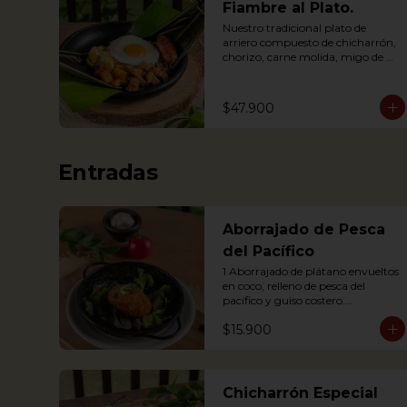
Fiambre al Plato.
Nuestro tradicional plato de 
arriero compuesto de chicharrón, 
chorizo, carne molida, migo de 
papa, huevo, plátano maduro y 
arroz, envuelto en hoja de plátano
$47.900
Entradas
Aborrajado de Pesca
del Pacífico
1 Aborrajado de plátano envueltos 
en coco, relleno de pesca del 
pacífico y guiso costero.

Pesca según disponibilidad: 
$15.900
Dorado o Bravo

1 Plantain adornment wrapped in 
coconut, filled with Pacific fish and 
coastal stew.
Chicharrón Especial