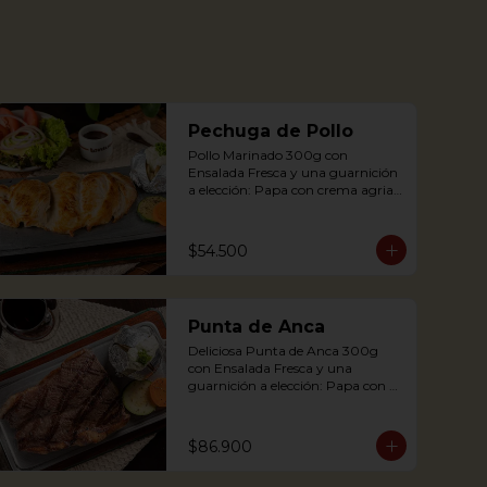
Pechuga de Pollo
Pollo Marinado 300g con 
Ensalada Fresca y una guarnición 
a elección: Papa con crema agria, 
Cascos de papa Rústica, Plátano 
maduro relleno de quesito, Palitos 
de Yuca, Puré de papa y 
$54.500
arracacha.

Grilled Chicken breast with a 
Punta de Anca
baked potato with sour cream, 
accompanied with a fresh salad.
Deliciosa Punta de Anca 300g 
con Ensalada Fresca y una 
guarnición a elección: Papa con 
crema agria, Cascos de papa 
Rústica, Plátano maduro relleno 
de quesito, Palitos de Yuca, Puré 
$86.900
de papa y arracacha
