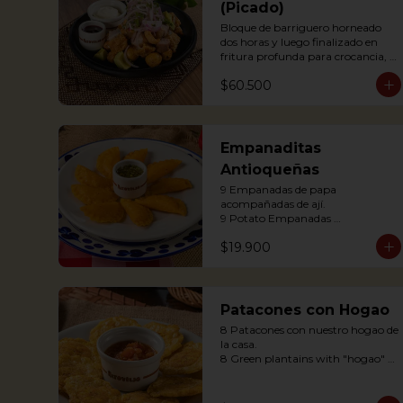
(Picado)
Bloque de barriguero horneado 
dos horas y luego finalizado en 
fritura profunda para crocancia, 
acompañado de papitas criollas, 
$60.500
cebolla acevichada y reducción de 
agrás.

 Block of belly steak baked for two 
hours and then deep fried for 
crispy crunchiness, accompanied 
Empanaditas
by creole potatoes, onion and 
Antioqueñas
agras reduction.
9 Empanadas de papa 
acompañadas de ají.

9 Potato Empanadas 
accompanied with chili.
$19.900
Patacones con Hogao
8 Patacones con nuestro hogao de 
la casa.

8 Green plantains with "hogao" 
sauce.