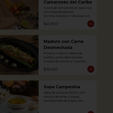
Camarones del Caribe
Coctel de camarones en salsa roja 
con chips de plátano.

Shrimp cocktail in red sauce with 
plantain chips.
$43.900
Maduro con Carne
Desmechada
Plátano maduro relleno de 
quesito, posta desmechada, 
trocitos de chorizo y maicitos, 
coronado con queso papialpa 
$38.500
rallado.

Sweet plantain filled with cheese, 
shredded meat, sausege bites and 
corn, topped with Papialpa 
cheese.
Sopa Campesina
Sopa de verduras 250ml, con 
trocitos de cerdo y papas, 
acompañada de arepa; con 
sustancia de cerdo.

Vegetable soup 250ml, with pork 
chunks and potatoes, 