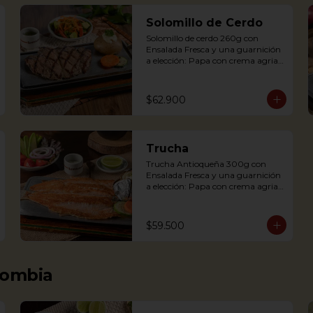
Solomillo de Cerdo
Solomillo de cerdo 260g con 
Ensalada Fresca y una guarnición 
a elección: Papa con crema agria, 
Cascos de papa Rústica, Plátano 
maduro relleno de quesito, Palitos 
de Yuca, Puré de papa y 
$62.900
arracacha.

Trucha
Trucha Antioqueña 300g con 
Pork tenderloin 280g with baked 
Ensalada Fresca y una guarnición 
potato with sour cream and 
a elección: Papa con crema agria, 
house salad. Single term.
Cascos de papa Rústica, Plátano 
maduro relleno de quesito, Palitos 
de Yuca, Puré de papa y arracacha

$59.500
Trout served on a griddle with a 
baked potato with sour cream, 
lombia
accompanied with a salad.