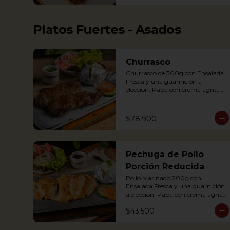
potato, yuca, rice and avocado.
Platos Fuertes - Asados
Churrasco
Churrasco de 300g con Ensalada 
Fresca y una guarnición a 
elección: Papa con crema agria, 
cascos de papa Rústica, Plátano 
maduro relleno de quesito, Palitos 
de Yuca, Puré de papa y arracacha

$78.900
Churrasco is an Argentinian cut 
Pechuga de Pollo
steak served on a griddle with a 
baked potato with sour cream. 
Porción Reducida
Accompanied with a fresh salad 
Pollo Marinado 200g con 
and Chimichurri sauce.
Ensalada Fresca y una guarnición 
a elección: Papa con crema agria, 
Cascos de papa Rústica, Plátano 
$43.500
maduro relleno de quesito, Palitos 
de Yuca, Puré de papa y 
arracacha. (Foto Porción 