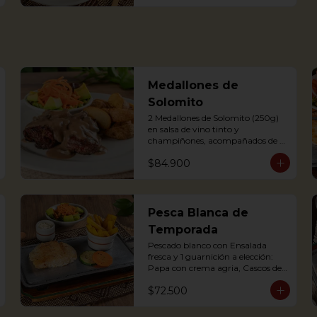
Delicious Rice Soup with 
vegetables, served with minced 
meat, sweet plantain, avocado, 
arepa and potato chips. 
Accompanied with hogao and 
fresh coriander.
Medallones de
Solomito
2 Medallones de Solomito (250g) 
en salsa de vino tinto y 
champiñones, acompañados de 
ensalada y y una guarnición a 
$84.900
elección: Papa con crema agria, 
cascos de papa Rústica, Plátano 
maduro relleno de quesito, Palitos 
de Yuca, Puré de papa y arracacha

Pesca Blanca de
2 Juicy Tenderloin medallions in 
Temporada
red wine and mushroom sauce, 
served with rustic potatoes and 
Pescado blanco con Ensalada 
fresh avocado salad
fresca y 1 guarnición a elección: 
Papa con crema agria, Cascos de 
Papa rústica, Plátano maduro 
$72.500
con Quesito, Palitos de Yuca, Puré 
de Papa y Arracacha