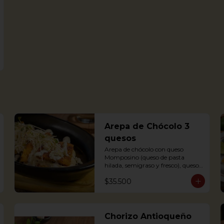
Arepa de Chócolo 3
quesos
Arepa de chócolo con queso 
Momposino (queso de pasta 
hilada, semigraso y fresco), queso 
crema y quesito fresco.
$35.500
Chorizo Antioqueño