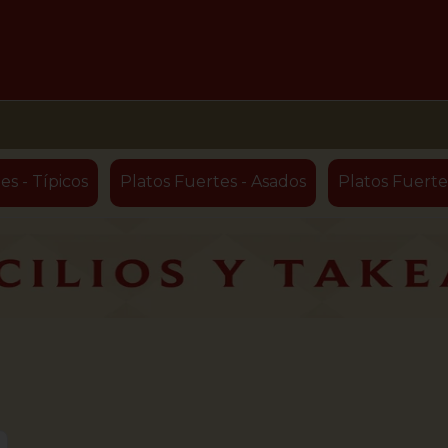
es - Típicos
Platos Fuertes - Asados
Platos Fuerte