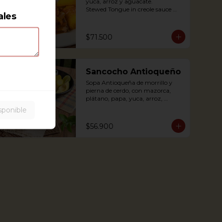
yuca, arroz y aguacate.

Stewed Tongue in creole sauce 
ales
(tomato and onions) with potato, 
yuca, rice and avocado.
$71.500
Sancocho Antioqueño
Sopa Antioqueña de morrillo y 
pierna de cerdo, con mazorca, 
plátano, papa, yuca, arroz, 
arepita y aguacate.

sponible
$56.900
*Disponible solo los fines de 
semana (Sábados, domingos y 
festivos)

Authentic Antioquian soup with 
beef, pork, plantain, potato and 
yuca, accompanied with rice and 
avocado (avaliable only weekends 
and holidays)