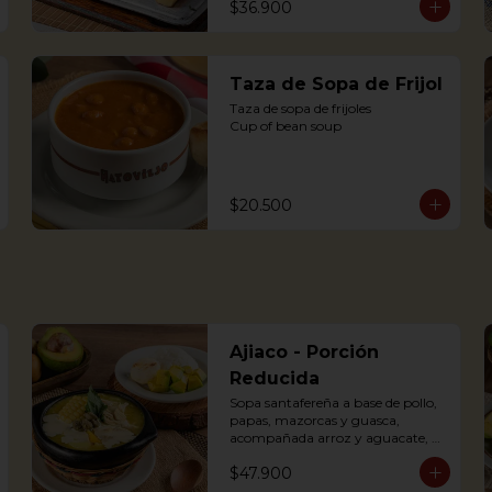
$36.900
dressing
Taza de Sopa de Frijol
Taza de sopa de frijoles

Cup of bean soup
$20.500
Ajiaco - Porción
Reducida
Sopa santafereña a base de pollo, 
papas, mazorcas y guasca, 
acompañada arroz y aguacate, 
crema de leche y alcaparras. (Foto 
$47.900
de porción completa).
