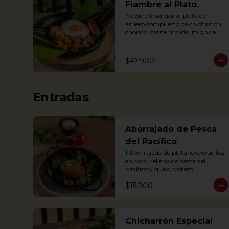
Fiambre al Plato.
Nuestro tradicional plato de 
arriero compuesto de chicharrón, 
chorizo, carne molida, migo de 
papa, huevo, plátano maduro y 
arroz, envuelto en hoja de plátano
$47.900
Entradas
Aborrajado de Pesca
del Pacífico
1 Aborrajado de plátano envueltos 
en coco, relleno de pesca del 
pacífico y guiso costero.

Pesca según disponibilidad: 
$15.900
Dorado o Bravo

1 Plantain adornment wrapped in 
coconut, filled with Pacific fish and 
coastal stew.
Chicharrón Especial