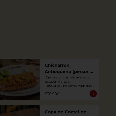
Chicharrón
Antioqueño (personal
o para compartir)
Carnudo chicharrón servido con 
patacón y arepa.

Pork Crackling served with fried 
plantain and arepa

$36.900
*Arepa de mote: no hay 
disponibilidad
Copa de Coctel de