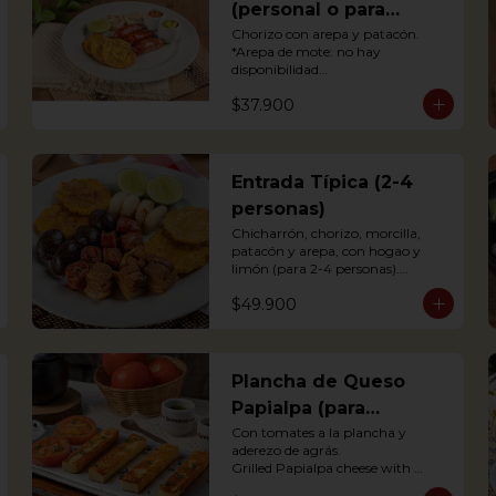
(personal o para
compartir)
Chorizo con arepa y patacón.

*Arepa de mote: no hay 
disponibilidad

Antioquian Sausage with arepa 
$37.900
and green plantains.
Entrada Típica (2-4
personas)
Chicharrón, chorizo, morcilla, 
patacón y arepa, con hogao y 
limón (para 2-4 personas).

*Arepa de mote: no hay 
$49.900
disponibilidad

Portions of pork crackling, 
sausage, blood sausage, fried 
green plantain and arepa (for 2-4 
persons).
Plancha de Queso
Papialpa (para
compartir)
Con tomates a la plancha y 
aderezo de agrás.

Grilled Papialpa cheese with 
grilled tomato and agraz berry 