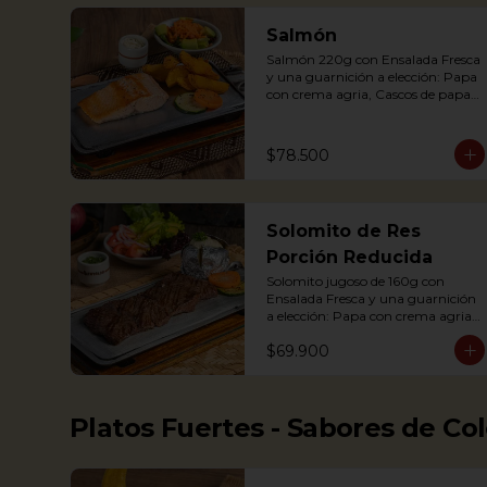
Completa)

Salmón
Salmón 220g con Ensalada Fresca 
Grilled Chicken breast with a 
y una guarnición a elección: Papa 
baked potato with sour cream, 
con crema agria, Cascos de papa 
accompanied with a fresh salad.
Rústica, Plátano maduro relleno 
de quesito, Palitos de Yuca, Puré 
de papa y arracacha. 
$78.500
Acompañado de salsa de soya y 
jengibre.

Salmon fillet served on a griddle 
Solomito de Res
with a baked potato with sour 
cream. Accompanied with a salad 
Porción Reducida
and a delicious ginger sauce.
Solomito jugoso de 160g con 
Ensalada Fresca y una guarnición 
a elección: Papa con crema agria, 
Papa Rústica, Plátano maduro 
$69.900
relleno de quesito, Palitos de Yuca, 
Puré de papa y arracacha. (Foto 
de porción completa)

Platos Fuertes - Sabores de Co