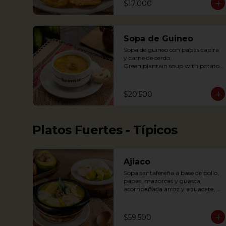
$17.000
Sopa de Guineo
Sopa de guineo con papas capira 
y carne de cerdo.

Green plantain soup with potato 
capira and pork.
$20.500
Platos Fuertes - Típicos
Ajiaco
Sopa santafereña a base de pollo, 
papas, mazorcas y guasca, 
acompañada arroz y aguacate, 
crema de leche y alcaparras.

An Ajiaco is Bogota’s chicken and 
$59.500
potato soup with corn on the cob 