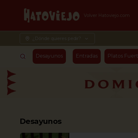
Volver Hatoviejo.com
¿Dónde quieres pedir?
Desayunos
Entradas
Platos Fuert
Desayunos