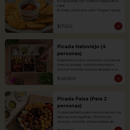
8 Patacones con nuestro hogao de la 
casa.

8 Green plantains with "hogao" sauce.
$17.500
Picada Hatoviejo (4
personas)
Experiencia para compartir surtida de 
chorizo picado, morcilla bombóm, 
chicharroncitos, trocitos de pollo a la 
plancha, trocitos de carne de cerdo a la 
$146.900
plancha, trocitos de carne de res a la 
plancha, papitas criollas, palitos de 
yuca, arepitas de maíz, chimichurri, 
salsa bbq y salsa de tomate.
Picada Paisa (Para 2
personas)
Picada perfecta para reuniones con los 
delicias Antioqueñas: Chicharrón, 
chorizo, morcilla, empanaditas de 
papa, patacón y papa criolla; 