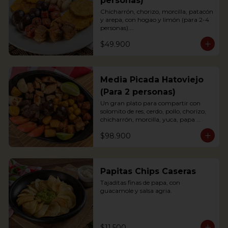
personas)
Chicharrón, chorizo, morcilla, patacón 
y arepa, con hogao y limón (para 2-4 
personas).

*Arepa de mote: no hay disponibilidad

$49.900
Portions of pork crackling, sausage, 
blood sausage, fried green plantain 
and arepa (for 2-4 persons).
Media Picada Hatoviejo
(Para 2 personas)
Un gran plato para compartir con 
solomito de res, cerdo, pollo, chorizo, 
chicharrón, morcilla, yuca, papa 
criolla, tomate y arepa blanca. 
$98.900
Acompañada de salsa de tomate, salsa 
bbq y chimichurri.

*Arepa de mote: no hay disponibilidad.
Papitas Chips Caseras
Tajaditas finas de papa, con 
guacamole y salsa agria.
$11.500