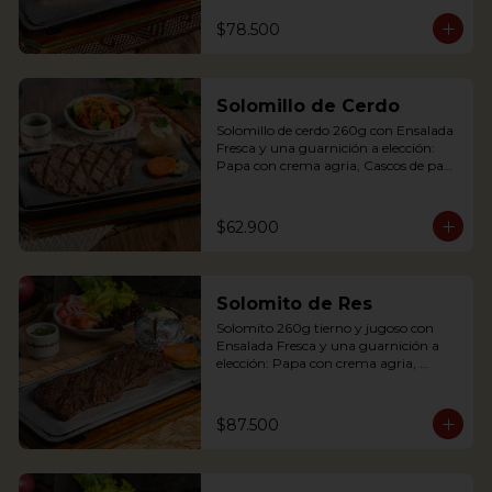
Palitos de Yuca, Puré de papa y 
arracacha. Acompañado de salsa de 
$78.500
soya y jengibre.

Salmon fillet served on a griddle with a 
baked potato with sour cream. 
Solomillo de Cerdo
Accompanied with a salad and a 
delicious ginger sauce.
Solomillo de cerdo 260g con Ensalada 
Fresca y una guarnición a elección: 
Papa con crema agria, Cascos de papa 
Rústica, Plátano maduro relleno de 
quesito, Palitos de Yuca, Puré de papa 
y arracacha.

$62.900
Solomito de Res
Pork tenderloin 280g with baked 
Solomito 260g tierno y jugoso con 
potato with sour cream and house 
Ensalada Fresca y una guarnición a 
salad. Single term.
elección: Papa con crema agria, 
Cascos de papa Rústica, Plátano 
maduro relleno de quesito, Palitos de 
Yuca, Puré de papa y arracacha

$87.500