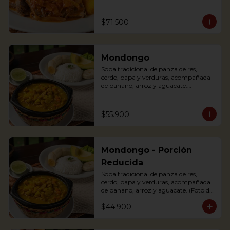
(tomato and onions) with potato, 
yuca, rice and avocado.
$71.500
Mondongo
Sopa tradicional de panza de res, 
cerdo, papa y verduras, acompañada 
de banano, arroz y aguacate.

Mondongo is a traditional soup with 
beef tripe, pork, potatoes and 
vegetables. Accompanied with 
$55.900
banana, rice and avocado. You can add 
some lemon and coriander to enhance 
the flavor.
Mondongo - Porción
Reducida
Sopa tradicional de panza de res, 
cerdo, papa y verduras, acompañada 
de banano, arroz y aguacate. (Foto de 
porción completa).

$44.900
Mondongo is a traditional soup with 
beef tripe, pork, potatoes and 
vegetables. Accompanied with 