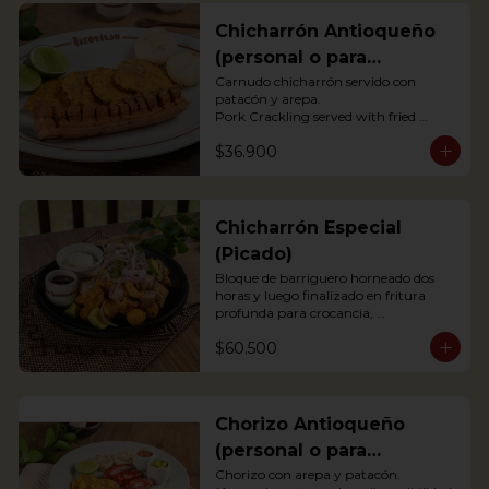
Chicharrón Antioqueño
(personal o para
compartir)
Carnudo chicharrón servido con 
patacón y arepa.

Pork Crackling served with fried 
plantain and arepa

$36.900
*Arepa de mote: no hay disponibilidad
Chicharrón Especial
(Picado)
Bloque de barriguero horneado dos 
horas y luego finalizado en fritura 
profunda para crocancia, 
acompañado de papitas criollas, 
$60.500
cebolla acevichada y reducción de 
agrás.

 Block of belly steak baked for two 
hours and then deep fried for crispy 
crunchiness, accompanied by creole 
Chorizo Antioqueño
potatoes, onion and agras reduction.
(personal o para
compartir)
Chorizo con arepa y patacón.
