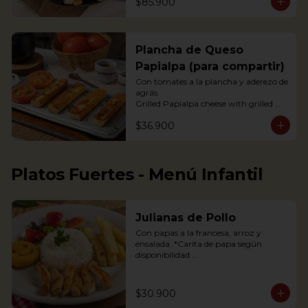
$85.900
acompañada de arepas, limón y 
tomate, con guacamole, ají pique y 
hogao.
Plancha de Queso
Papialpa (para compartir)
Con tomates a la plancha y aderezo de 
agrás.

Grilled Papialpa cheese with grilled 
tomato and agraz berry dressing
$36.900
Platos Fuertes - Menú Infantil
Julianas de Pollo
Con papas a la francesa, arroz y 
ensalada. *Carita de papa según 
disponibilidad.

Chicken strips, french fries, a potato 
happy face*, rice and salad.

$30.900
*If available