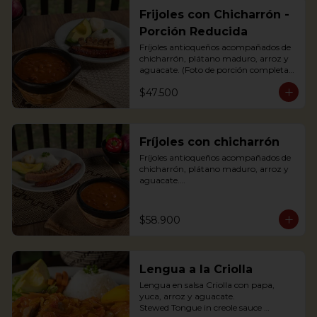
Frijoles con Chicharrón -
Porción Reducida
Fríjoles antioqueños acompañados de 
chicharrón, plátano maduro, arroz y 
aguacate. (Foto de porción completa).

Antioquian bean soup with pork 
$47.500
cracklings, white rice, avocado and 
sweet plantain.
Fríjoles con chicharrón
Fríjoles antioqueños acompañados de 
chicharrón, plátano maduro, arroz y 
aguacate.

Antioquian bean soup with pork 
cracklings, white rice, avocado and 
sweet plantain.
$58.900
Lengua a la Criolla
Lengua en salsa Criolla con papa, 
yuca, arroz y aguacate.

Stewed Tongue in creole sauce 