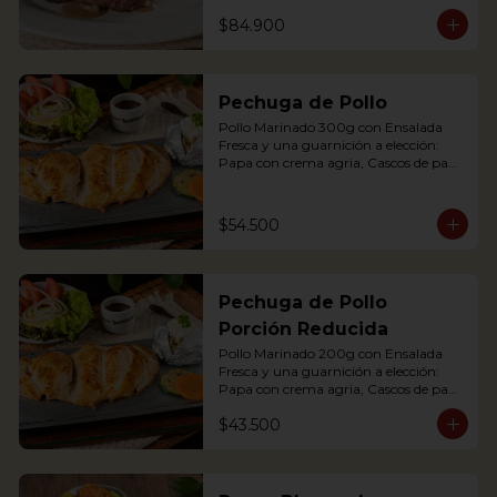
maduro relleno de quesito, Palitos de 
$84.900
Yuca, Puré de papa y arracacha

2 Juicy Tenderloin medallions in red 
wine and mushroom sauce, served 
Pechuga de Pollo
with rustic potatoes and fresh avocado 
salad
Pollo Marinado 300g con Ensalada 
Fresca y una guarnición a elección: 
Papa con crema agria, Cascos de papa 
Rústica, Plátano maduro relleno de 
quesito, Palitos de Yuca, Puré de papa 
y arracacha.

$54.500
Grilled Chicken breast with a baked 
potato with sour cream, accompanied 
Pechuga de Pollo
with a fresh salad.
Porción Reducida
Pollo Marinado 200g con Ensalada 
Fresca y una guarnición a elección: 
Papa con crema agria, Cascos de papa 
Rústica, Plátano maduro relleno de 
$43.500
quesito, Palitos de Yuca, Puré de papa 
y arracacha. (Foto Porción Completa)

Grilled Chicken breast with a baked 