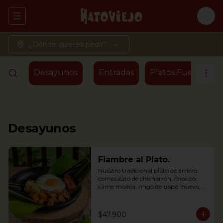
Abrir menu de navegación
Logi
¿Dónde quieres pedir?
Desayunos
Entradas
Platos Fuertes - T
Desayunos
Fiambre al Plato.
Nuestro tradicional plato de arriero 
compuesto de chicharrón, chorizo, 
carne molida, migo de papa, huevo, 
plátano maduro y arroz, envuelto en 
hoja de plátano
$47.900