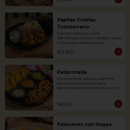
Papitas Criollas
Todoterreno
Papitas criollas con carne 
desmechada, chorizo, maicitos y queso 
momposino, sobre cama de 
guacamole
$33.900
Pataconada
8 patacones de plátano verde frito, 
para montarle al gusto carne 
desmechada y trocitos de chicharrón, 
sour cream, frijol refrito y guacamole

8 fried green plantain patacones, to 
assemble with shredded meat and 
$65.500
chicharrón chunks, sour cream, refried 
beans and guacamole
Patacones con Hogao