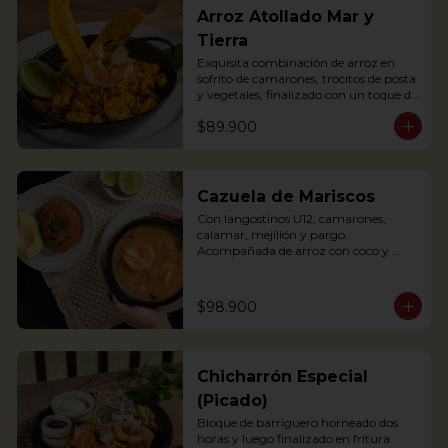
Arroz Atollado Mar y
Tierra
Exquisita combinación de arroz en 
sofrito de camarones, trocitos de posta 
y vegetales, finalizado con un toque de 
leche de coco, cilantro y langostino a la 
$89.900
parrilla.

Exquisite combination of rice with 
fried shrimps, small pieces of pasta 
and vegetables, finished with a touch 
of coconut milk, coriander and grilled 
Cazuela de Mariscos
prawns.
Con langostinos U12, camarones, 
calamar, mejillón y pargo. 
Acompañada de arroz con coco y 
aguacate.

Seafood soup containing Shrimp, 
$98.900
mussels, fish and other crustaceans. 
The best of our 2 oceans. 
Accompanied with coconut rice and 
avocado
Chicharrón Especial
(Picado)
Bloque de barriguero horneado dos 
horas y luego finalizado en fritura 