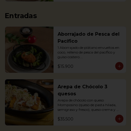
Entradas
Aborrajado de Pesca del
Pacífico
1 Aborrajado de plátano envueltos en 
coco, relleno de pesca del pacífico y 
guiso costero.

Pesca según disponibilidad: Dorado o 
$15.900
Bravo

1 Plantain adornment wrapped in 
coconut, filled with Pacific fish and 
coastal stew.
Arepa de Chócolo 3
quesos
Arepa de chócolo con queso 
Momposino (queso de pasta hilada, 
semigraso y fresco), queso crema y 
quesito fresco.
$35.500