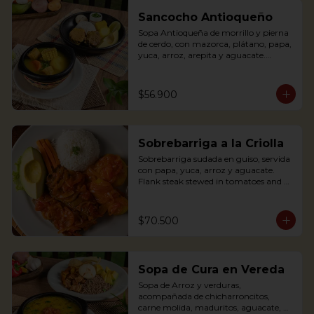
banana, rice and avocado. You can add 
some lemon and coriander if you wish.
Sancocho Antioqueño
Sopa Antioqueña de morrillo y pierna 
de cerdo, con mazorca, plátano, papa, 
yuca, arroz, arepita y aguacate.

*Disponible solo los fines de semana 
$56.900
(Sábados, domingos y festivos)

Authentic Antioquian soup with beef, 
pork, plantain, potato and yuca, 
Sobrebarriga a la Criolla
accompanied with rice and avocado 
(avaliable only weekends and holidays)
Sobrebarriga sudada en guiso, servida 
con papa, yuca, arroz y aguacate.

Flank steak stewed in tomatoes and 
onions and served with potato, yuca, 
rice and avocado.
$70.500
Sopa de Cura en Vereda
Sopa de Arroz y verduras, 
acompañada de chicharroncitos, 
carne molida, maduritos, aguacate, 