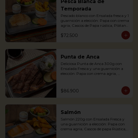
Pesca Blanca de
potato with sour cream, accompanied 
Temporada
with a fresh salad.
Pescado blanco con Ensalada fresca y 1 
guarnición a elección: Papa con crema 
agria, Cascos de Papa rústica, Plátano 
maduro con Quesito, Palitos de Yuca, 
$72.500
Puré de Papa y Arracacha
Punta de Anca
Deliciosa Punta de Anca 300g con 
Ensalada Fresca y una guarnición a 
elección: Papa con crema agria, 
Cascos de papa Rústica, Plátano 
maduro relleno de quesito, Palitos de 
Yuca, Puré de papa y arracacha

$86.900
Salmón
Our delicious Rump Steak is served on 
Salmón 220g con Ensalada Fresca y 
a griddle with a baked potato with 
una guarnición a elección: Papa con 
sour cream. Accompanied with a fresh 
crema agria, Cascos de papa Rústica, 
salad and our House Chimichurri.
Plátano maduro relleno de quesito, 