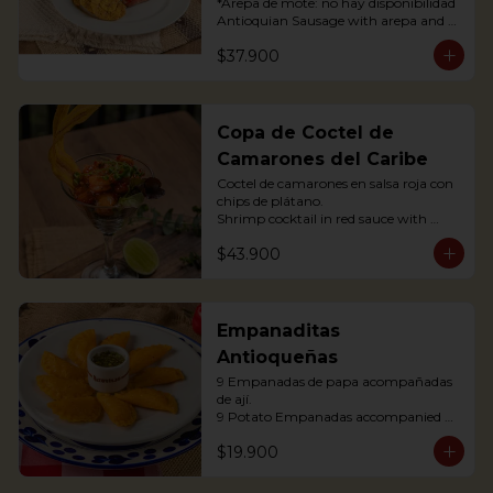
*Arepa de mote: no hay disponibilidad

Antioquian Sausage with arepa and 
green plantains.
$37.900
Copa de Coctel de
Camarones del Caribe
Coctel de camarones en salsa roja con 
chips de plátano.

Shrimp cocktail in red sauce with 
plantain chips.
$43.900
Empanaditas
Antioqueñas
9 Empanadas de papa acompañadas 
de ají.

9 Potato Empanadas accompanied 
with chili.
$19.900