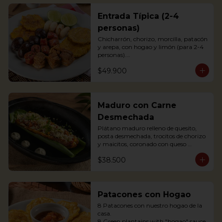
Entrada Típica (2-4
personas)
Chicharrón, chorizo, morcilla, patacón 
y arepa, con hogao y limón (para 2-4 
personas).

*Arepa de mote: no hay disponibilidad

$49.900
Portions of pork crackling, sausage, 
blood sausage, fried green plantain 
and arepa (for 2-4 persons).
Maduro con Carne
Desmechada
Plátano maduro relleno de quesito, 
posta desmechada, trocitos de chorizo 
y maicitos, coronado con queso 
papialpa rallado.

$38.500
Sweet plantain filled with cheese, 
shredded meat, sausege bites and 
corn, topped with Papialpa cheese.
Patacones con Hogao
8 Patacones con nuestro hogao de la 
casa.

8 Green plantains with "hogao" sauce.