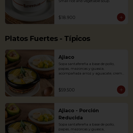
Small rice and vegetable soup.
$18.900
Platos Fuertes - Típicos
Ajiaco
Sopa santafereña a base de pollo, 
papas, mazorcas y guasca, 
acompañada arroz y aguacate, crema 
de leche y alcaparras.

An Ajiaco is Bogota’s chicken and 
$59.500
potato soup with corn on the cob and 
served with capers, and cream. 
Accompanied with rice, arepa and 
avocado.
Ajiaco - Porción
Reducida
Sopa santafereña a base de pollo, 
papas, mazorcas y guasca, 