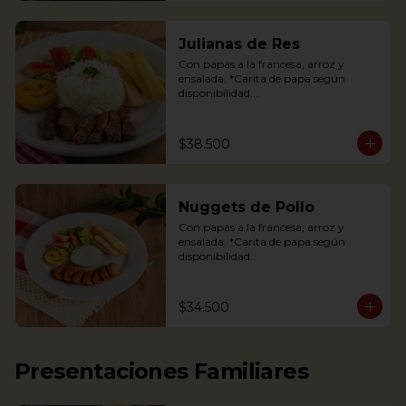
Julianas de Res
Con papas a la francesa, arroz y 
ensalada. *Carita de papa según 
disponibilidad.

Tenderloin beef strips, french fries, a 
potato happy face*, rice and salad.

$38.500
*If available
Nuggets de Pollo
Con papas a la francesa, arroz y 
ensalada. *Carita de papa según 
disponibilidad

The Chicken nuggets from our 
children’s menu is served with french 
$34.500
fries, a potato happy face*, rice and 
salad (lettuce and strawberries).

*If available.
Presentaciones Familiares