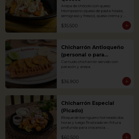
Arepa de chócolo con queso 
Momposino (queso de pasta hilada, 
semigraso y fresco), queso crema y 
quesito fresco.

$35.500
Sweet corn Arepa with 3 types of 
Colombian cheeses (Momposino, 
cream cheese and fresh cheese)
Chicharrón Antioqueño
(personal o para
compartir)
Carnudo chicharrón servido con 
patacón y arepa.

Carnudo chicharrón servido con 
$36.900
patacón y arepa.

*Arepa de mote: no hay disponibilidad

Pork Crackling served with fried 
plantain and arepa
Chicharrón Especial
(Picado)
Bloque de barriguero horneado dos 
horas y luego finalizado en fritura 
profunda para crocancia, 
acompañado de papitas criollas, 
$60.500
cebolla acevichada y reducción de 