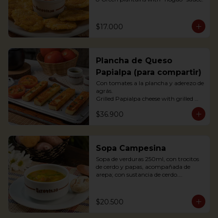
$17.000
Plancha de Queso
Papialpa (para compartir)
Con tomates a la plancha y aderezo de 
agrás.

Grilled Papialpa cheese with grilled 
tomato and agraz berry dressing
$36.900
Sopa Campesina
Sopa de verduras 250ml, con trocitos 
de cerdo y papas, acompañada de 
arepa; con sustancia de cerdo.

Vegetable soup 250ml, with pork 
chunks and potatoes, accompanied by 
arepa; with pork substance.
$20.500