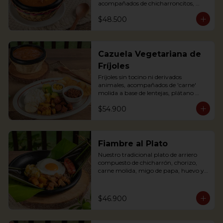
acompañados de chicharroncitos, 
trocitos de plátano maduro, arepita, 
$48.500
arroz y aguacate. (Foto de porción 
completa)

Bean soup with shredded meat, 
sausage, corn and potato chips, served 
Cazuela Vegetariana de
with pork cracklings, sweet plantains, 
Fríjoles
rice, arepa and avocado.
Fríjoles sin tocino ni derivados 
animales, acompañados de 'carne' 
molida a base de lentejas, plátano 
maduro, 'chorizo' campesino a base 
$54.900
de soya, arroz, tajaditas de papa, 
arepita, maíz y aguacate. Apta para 
Veganos.

Antioquian bean soup without pork 
Fiambre al Plato
or meat substances, served with soy 
Nuestro tradicional plato de arriero 
base shredded 'meat', soy based 
compuesto de chicharrón, chorizo, 
'sausage', fried plantain, rice, arepa, 
carne molida, migo de papa, huevo y 
corn and avocado. Suitable for Vegans
plátano maduro y arroz, envuelto en 
hoja de plátano.
$46.900