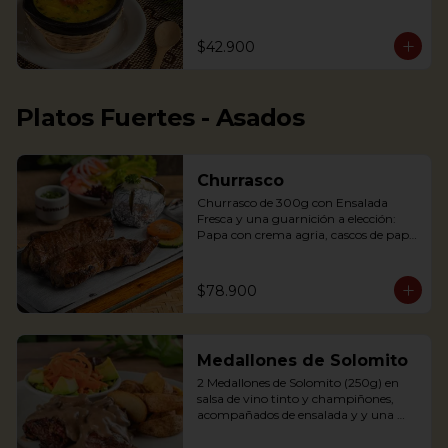
arepita, tajaditas de papa y hogao.

Delicious Rice Soup with vegetables, 
$42.900
served with minced meat, sweet 
plantain, avocado, arepa and potato 
chips. Accompanied with hogao and 
fresh coriander.
Platos Fuertes - Asados
Churrasco
Churrasco de 300g con Ensalada 
Fresca y una guarnición a elección: 
Papa con crema agria, cascos de papa 
Rústica, Plátano maduro relleno de 
quesito, Palitos de Yuca, Puré de papa 
y arracacha

$78.900
Churrasco is an Argentinian cut steak 
Medallones de Solomito
served on a griddle with a baked 
potato with sour cream. 
2 Medallones de Solomito (250g) en 
Accompanied with a fresh salad and 
salsa de vino tinto y champiñones, 
Chimichurri sauce.
acompañados de ensalada y y una 
guarnición a elección: Papa con crema 
agria, cascos de papa Rústica, Plátano 