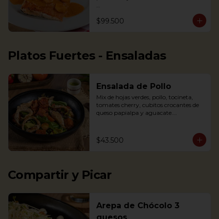
Nota: la salsa de este plato cambió a la 
$99.500
de la foto, de tener crema de leche a 
una salsa a base de mariscos, para 
resaltar el sabor. Por esto la salsa 
presenta un color rojizo

Platos Fuertes - Ensaladas
Salmon in shrimp sauce accompanied 
with coconut rice, fried plantains and 
Salad
Ensalada de Pollo
Mix de hojas verdes, pollo, tocineta, 
tomates cherry, cubitos crocantes de 
queso papialpa y aguacate.

Mixed greens, chicken, smoked bacon, 
cherry tomatoes, crispy cubes of 
papialpa cheese and avocado.
$43.500
Compartir y Picar
Arepa de Chócolo 3
quesos