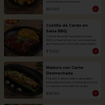
profunda para crocancia, 
acompañado de papitas criollas, 
$60.500
cebolla acevichada y reducción de 
agrás.

Block of belly steak baked for two 
hours and then deep fried for crispy 
crunchiness, accompanied by creole 
Costilla de Cerdo en
potatoes, onion and agras reduction.
Salsa BBQ
Costilla de cerdo horneada en salsa 
BBQ artesanal con ron, acompañada 
de maicitos en crema de suero costeño 
con queso Papialpa

$75.500
Soft Ribs with rum BBQ sauce, served 
with sweet corn in sour cream and 
Papialpa cheese
Maduro con Carne
Desmechada
Plátano maduro relleno de quesito, 
posta desmechada, trocitos de chorizo 
y maicitos, coronado con queso 
papialpa rallado.
$38.500