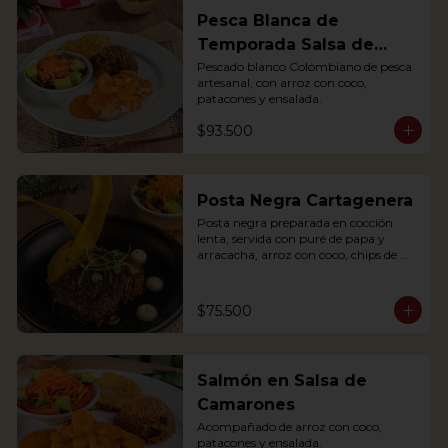
Pesca Blanca de
Temporada Salsa de
Camarones
Pescado blanco Colombiano de pesca 
artesanal, con arroz con coco, 
patacones y ensalada.
$93.500
Posta Negra Cartagenera
Posta negra preparada en cocción 
lenta, servida con puré de papa y 
arracacha, arroz con coco, chips de 
plátanos y ensalada.

Posta negra prepared in slow cooking, 
served with mashed potatoes and 
$75.500
arracacha, rice with coconut, plantain 
chips and salad.
Salmón en Salsa de
Camarones
Acompañado de arroz con coco, 
patacones y ensalada.
