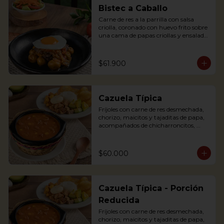
egg, plantains and pork cracklings. 
Bistec a Caballo
Accompanied with rice and avocado.
Carne de res a la parrilla con salsa 
criolla, coronado con huevo frito sobre 
una cama de papas criollas y ensalada 
de la casa

Literally translating “Beef steak on 
Horseback” is a traditional Colombian 
$61.900
dish where a Tenderloin steak is placed 
over a bed of creole sauce and creole 
potatoes and a fried egg is placed on 
top of the steak. It is served with salad.
Cazuela Típica
Fríjoles con carne de res desmechada, 
chorizo, maicitos y tajaditas de papa, 
acompañados de chicharroncitos, 
trocitos de plátano maduro, arepita, 
arroz y aguacate.

$60.000
Bean soup with shredded meat, 
sausage, corn and potato chips, served 
with pork cracklings, sweet plantains, 
rice, arepa and avocado.
Cazuela Típica - Porción
Reducida
Fríjoles con carne de res desmechada, 
chorizo, maicitos y tajaditas de papa, 