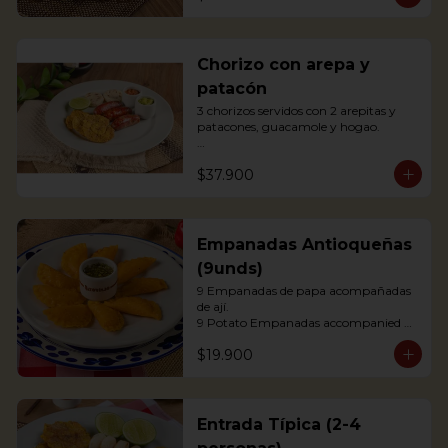
agrás.

 Block of belly steak baked for two 
hours and then deep fried for crispy 
crunchiness, accompanied by creole 
Chorizo con arepa y
potatoes, onion and agras reduction.
patacón
3 chorizos servidos con 2 arepitas y 
patacones, guacamole y hogao.

Antioquian Sausage with arepa and 
$37.900
green plantains.
Empanadas Antioqueñas
(9unds)
9 Empanadas de papa acompañadas 
de ají.

9 Potato Empanadas accompanied 
with chili.
$19.900
Entrada Típica (2-4