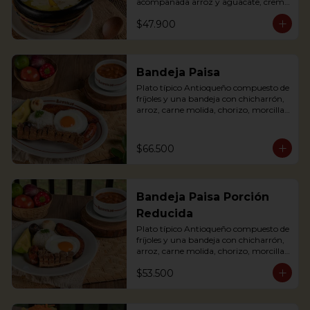
acompañada arroz y aguacate, crema 
de leche y alcaparras. (Foto de porción 
$47.900
completa).

An Ajiaco is Bogota’s chicken and 
potato soup with corn on the cob and 
served with capers, and cream. 
Bandeja Paisa
Accompanied with rice, arepa and 
Plato típico Antioqueño compuesto de 
avocado.
fríjoles y una bandeja con chicharrón, 
arroz, carne molida, chorizo, morcilla, 
tajada de plátano maduro, huevo frito 
y aguacate.

The bandeja paisa is our most 
$66.500
important regional dish. It comes with 
beans, meat crumbles, sausage, fried 
egg, plantains and pork cracklings. 
Accompanied with rice and avocado.
Bandeja Paisa Porción
Reducida
Plato típico Antioqueño compuesto de 
fríjoles y una bandeja con chicharrón, 
arroz, carne molida, chorizo, morcilla, 
tajada de plátano maduro, huevo frito 
$53.500
y aguacate.

The bandeja paisa is our most 
important regional dish. It comes with 
beans, meat crumbles, sausage, fried 