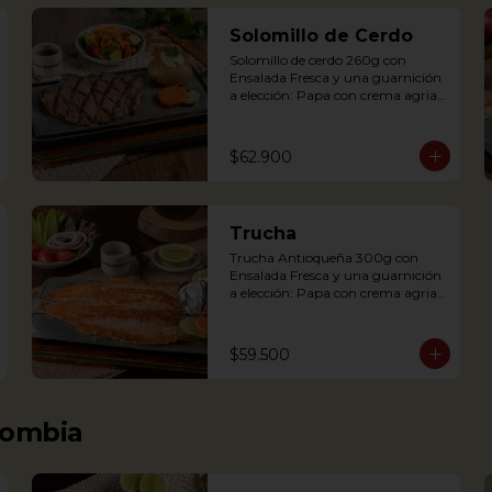
Solomillo de Cerdo
Solomillo de cerdo 260g con 
Ensalada Fresca y una guarnición 
a elección: Papa con crema agria, 
Cascos de papa Rústica, Plátano 
maduro relleno de quesito, Palitos 
de Yuca, Puré de papa y 
$62.900
arracacha.

Trucha
Trucha Antioqueña 300g con 
Pork tenderloin 280g with baked 
Ensalada Fresca y una guarnición 
potato with sour cream and 
a elección: Papa con crema agria, 
house salad. Single term.
Cascos de papa Rústica, Plátano 
maduro relleno de quesito, Palitos 
de Yuca, Puré de papa y arracacha

$59.500
Trout served on a griddle with a 
baked potato with sour cream, 
lombia
accompanied with a salad.