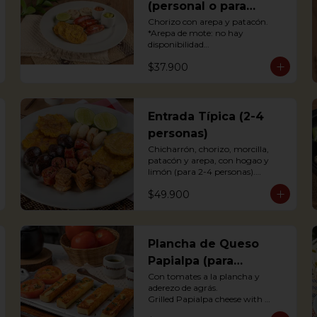
(personal o para
compartir)
Chorizo con arepa y patacón.

*Arepa de mote: no hay 
disponibilidad

Antioquian Sausage with arepa 
$37.900
and green plantains.
Entrada Típica (2-4
personas)
Chicharrón, chorizo, morcilla, 
patacón y arepa, con hogao y 
limón (para 2-4 personas).

*Arepa de mote: no hay 
$49.900
disponibilidad

Portions of pork crackling, 
sausage, blood sausage, fried 
green plantain and arepa (for 2-4 
persons).
Plancha de Queso
Papialpa (para
compartir)
Con tomates a la plancha y 
aderezo de agrás.

Grilled Papialpa cheese with 
grilled tomato and agraz berry 