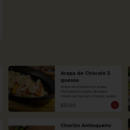
Arepa de Chócolo 3
quesos
Arepa de chócolo con queso 
Momposino (queso de pasta 
hilada, semigraso y fresco), queso 
crema y quesito fresco.
$35.500
Chorizo Antioqueño