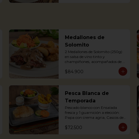
Delicious Rice Soup with 
vegetables, served with minced 
meat, sweet plantain, avocado, 
arepa and potato chips. 
Accompanied with hogao and 
fresh coriander.
Medallones de
Solomito
2 Medallones de Solomito (250g) 
en salsa de vino tinto y 
champiñones, acompañados de 
ensalada y y una guarnición a 
$84.900
elección: Papa con crema agria, 
cascos de papa Rústica, Plátano 
maduro relleno de quesito, Palitos 
de Yuca, Puré de papa y arracacha

Pesca Blanca de
2 Juicy Tenderloin medallions in 
Temporada
red wine and mushroom sauce, 
served with rustic potatoes and 
Pescado blanco con Ensalada 
fresh avocado salad
fresca y 1 guarnición a elección: 
Papa con crema agria, Cascos de 
Papa rústica, Plátano maduro 
$72.500
con Quesito, Palitos de Yuca, Puré 
de Papa y Arracacha