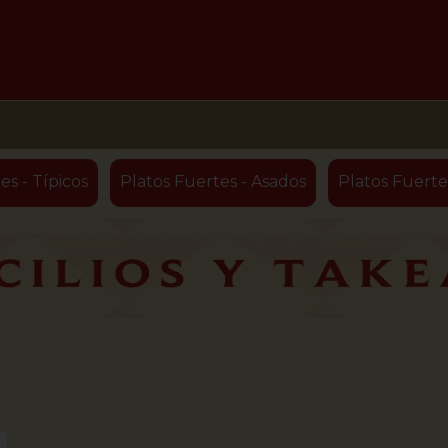
es - Típicos
Platos Fuertes - Asados
Platos Fuerte