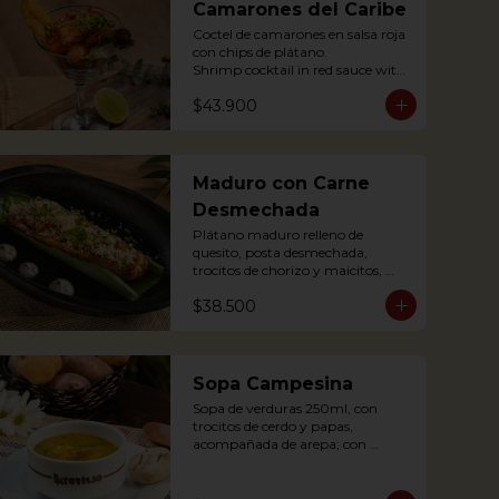
Camarones del Caribe
Coctel de camarones en salsa roja 
con chips de plátano.

Shrimp cocktail in red sauce with 
plantain chips.
$43.900
Maduro con Carne
Desmechada
Plátano maduro relleno de 
quesito, posta desmechada, 
trocitos de chorizo y maicitos, 
coronado con queso papialpa 
$38.500
rallado.

Sweet plantain filled with cheese, 
shredded meat, sausege bites and 
corn, topped with Papialpa 
cheese.
Sopa Campesina
Sopa de verduras 250ml, con 
trocitos de cerdo y papas, 
acompañada de arepa; con 
sustancia de cerdo.

Vegetable soup 250ml, with pork 
chunks and potatoes, 