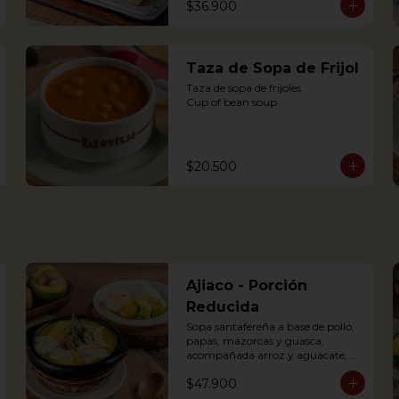
$36.900
dressing
Taza de Sopa de Frijol
Taza de sopa de frijoles

Cup of bean soup
$20.500
Ajiaco - Porción
Reducida
Sopa santafereña a base de pollo, 
papas, mazorcas y guasca, 
acompañada arroz y aguacate, 
crema de leche y alcaparras. (Foto 
$47.900
de porción completa).
