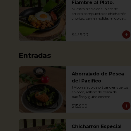
Fiambre al Plato.
Nuestro tradicional plato de 
arriero compuesto de chicharrón, 
chorizo, carne molida, migo de 
papa, huevo, plátano maduro y 
arroz, envuelto en hoja de plátano
$47.900
Entradas
Aborrajado de Pesca
del Pacífico
1 Aborrajado de plátano envueltos 
en coco, relleno de pesca del 
pacífico y guiso costero.

Pesca según disponibilidad: 
$15.900
Dorado o Bravo

1 Plantain adornment wrapped in 
coconut, filled with Pacific fish and 
coastal stew.
Chicharrón Especial