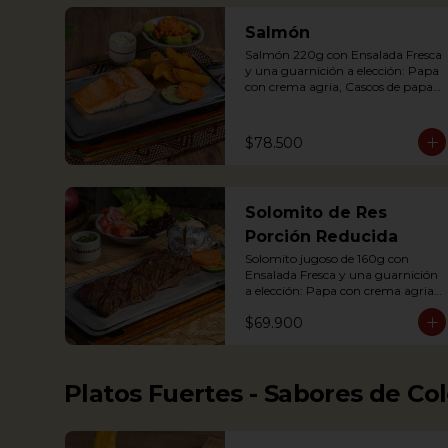
Completa)

Salmón
Salmón 220g con Ensalada Fresca 
Grilled Chicken breast with a 
y una guarnición a elección: Papa 
baked potato with sour cream, 
con crema agria, Cascos de papa 
accompanied with a fresh salad.
Rústica, Plátano maduro relleno 
de quesito, Palitos de Yuca, Puré 
de papa y arracacha. 
$78.500
Acompañado de salsa de soya y 
jengibre.

Salmon fillet served on a griddle 
Solomito de Res
with a baked potato with sour 
cream. Accompanied with a salad 
Porción Reducida
and a delicious ginger sauce.
Solomito jugoso de 160g con 
Ensalada Fresca y una guarnición 
a elección: Papa con crema agria, 
Papa Rústica, Plátano maduro 
$69.900
relleno de quesito, Palitos de Yuca, 
Puré de papa y arracacha. (Foto 
de porción completa)

Platos Fuertes - Sabores de Co