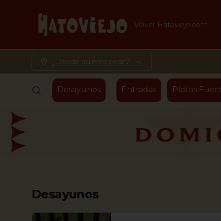
Volver Hatoviejo.com
¿Dónde quieres pedir?
Desayunos
Entradas
Platos Fuert
Desayunos