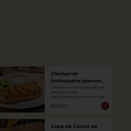
Chicharrón
Antioqueño (personal
o para compartir)
Carnudo chicharrón servido con 
patacón y arepa.

Pork Crackling served with fried 
plantain and arepa

$36.900
*Arepa de mote: no hay 
disponibilidad
Copa de Coctel de