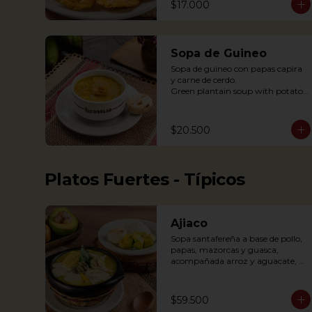
$17.000
Sopa de Guineo
Sopa de guineo con papas capira 
y carne de cerdo.

Green plantain soup with potato 
capira and pork.
$20.500
Platos Fuertes - Típicos
Ajiaco
Sopa santafereña a base de pollo, 
papas, mazorcas y guasca, 
acompañada arroz y aguacate, 
crema de leche y alcaparras.

An Ajiaco is Bogota’s chicken and 
$59.500
potato soup with corn on the cob 