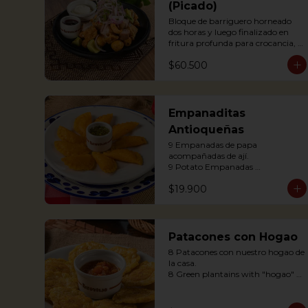
(Picado)
Bloque de barriguero horneado 
dos horas y luego finalizado en 
fritura profunda para crocancia, 
acompañado de papitas criollas, 
$60.500
cebolla acevichada y reducción de 
agrás.

 Block of belly steak baked for two 
hours and then deep fried for 
crispy crunchiness, accompanied 
Empanaditas
by creole potatoes, onion and 
Antioqueñas
agras reduction.
9 Empanadas de papa 
acompañadas de ají.

9 Potato Empanadas 
accompanied with chili.
$19.900
Patacones con Hogao
8 Patacones con nuestro hogao de 
la casa.

8 Green plantains with "hogao" 
sauce.