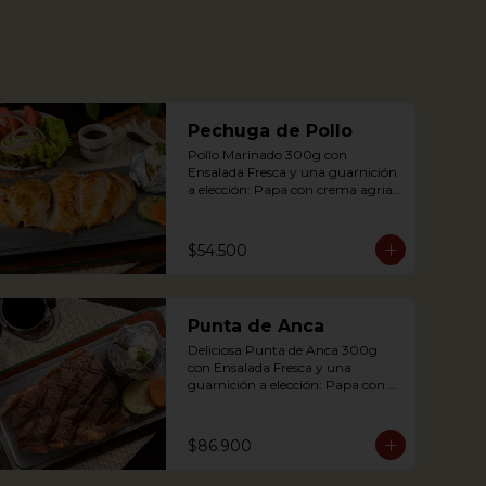
Pechuga de Pollo
Pollo Marinado 300g con 
Ensalada Fresca y una guarnición 
a elección: Papa con crema agria, 
Cascos de papa Rústica, Plátano 
maduro relleno de quesito, Palitos 
de Yuca, Puré de papa y 
$54.500
arracacha.

Grilled Chicken breast with a 
Punta de Anca
baked potato with sour cream, 
accompanied with a fresh salad.
Deliciosa Punta de Anca 300g 
con Ensalada Fresca y una 
guarnición a elección: Papa con 
crema agria, Cascos de papa 
Rústica, Plátano maduro relleno 
de quesito, Palitos de Yuca, Puré 
$86.900
de papa y arracacha
