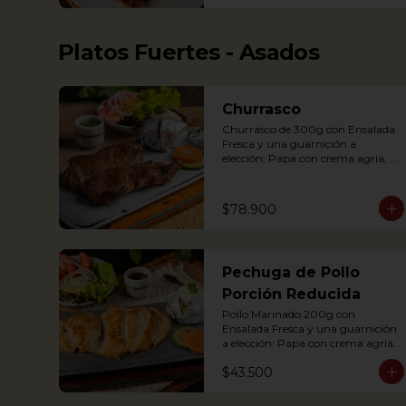
potato, yuca, rice and avocado.
Platos Fuertes - Asados
Churrasco
Churrasco de 300g con Ensalada 
Fresca y una guarnición a 
elección: Papa con crema agria, 
cascos de papa Rústica, Plátano 
maduro relleno de quesito, Palitos 
de Yuca, Puré de papa y arracacha

$78.900
Churrasco is an Argentinian cut 
Pechuga de Pollo
steak served on a griddle with a 
baked potato with sour cream. 
Porción Reducida
Accompanied with a fresh salad 
Pollo Marinado 200g con 
and Chimichurri sauce.
Ensalada Fresca y una guarnición 
a elección: Papa con crema agria, 
Cascos de papa Rústica, Plátano 
$43.500
maduro relleno de quesito, Palitos 
de Yuca, Puré de papa y 
arracacha. (Foto Porción 