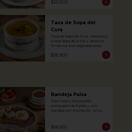
$20.500
accompanied by arepa; with pork 
substance.
Taza de Sopa del
Cura
Taza de Sopa del Cura. Deliciosa y 
suave Sopa de Arroz y verduras.

Small rice and vegetable soup.
$18.900
Bandeja Paisa
Plato típico Antioqueño 
compuesto de fríjoles y una 
bandeja con chicharrón, arroz, 
carne molida, chorizo, morcilla, 
tajada de plátano maduro, huevo 
frito y aguacate.

$66.500
The bandeja paisa is our most 