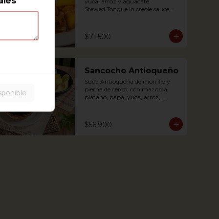
ales
yuca, arroz y aguacate.

Stewed Tongue in creole sauce 
(tomato and onions) with potato, 
yuca, rice and avocado.
$71.500
Sancocho Antioqueño
Sopa Antioqueña de morrillo y 
pierna de cerdo, con mazorca, 
sponible
plátano, papa, yuca, arroz, 
arepita y aguacate.

$56.900
*Disponible solo los fines de 
semana (Sábados, domingos y 
festivos)

Authentic Antioquian soup with 
beef, pork, plantain, potato and 
yuca, accompanied with rice and 
avocado (avaliable only weekends 
and holidays)