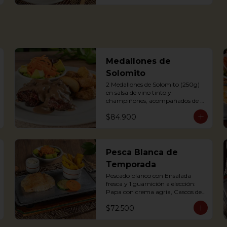
Delicious Rice Soup with 
vegetables, served with minced 
meat, sweet plantain, avocado, 
arepa and potato chips. 
Accompanied with hogao and 
fresh coriander.
Medallones de
Solomito
2 Medallones de Solomito (250g) 
en salsa de vino tinto y 
champiñones, acompañados de 
ensalada y y una guarnición a 
$84.900
elección: Papa con crema agria, 
cascos de papa Rústica, Plátano 
maduro relleno de quesito, Palitos 
de Yuca, Puré de papa y arracacha

Pesca Blanca de
2 Juicy Tenderloin medallions in 
Temporada
red wine and mushroom sauce, 
served with rustic potatoes and 
Pescado blanco con Ensalada 
fresh avocado salad
fresca y 1 guarnición a elección: 
Papa con crema agria, Cascos de 
Papa rústica, Plátano maduro 
$72.500
con Quesito, Palitos de Yuca, Puré 
de Papa y Arracacha