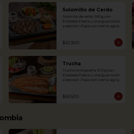
Solomillo de Cerdo
Solomillo de cerdo 260g con 
Ensalada Fresca y una guarnición 
a elección: Papa con crema agria, 
Cascos de papa Rústica, Plátano 
maduro relleno de quesito, Palitos 
de Yuca, Puré de papa y 
$62.900
arracacha.

Trucha
Trucha Antioqueña 300g con 
Pork tenderloin 280g with baked 
Ensalada Fresca y una guarnición 
potato with sour cream and 
a elección: Papa con crema agria, 
house salad. Single term.
Cascos de papa Rústica, Plátano 
maduro relleno de quesito, Palitos 
de Yuca, Puré de papa y arracacha

$59.500
Trout served on a griddle with a 
baked potato with sour cream, 
lombia
accompanied with a salad.