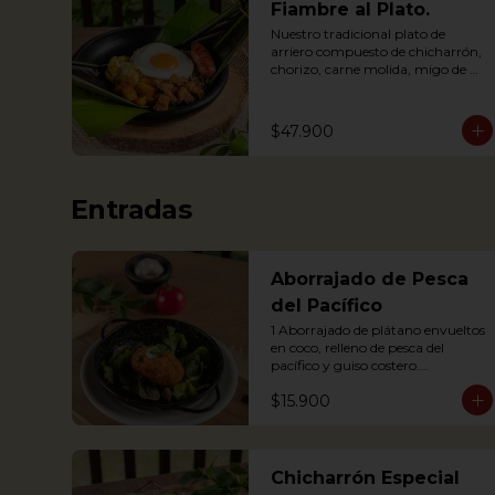
Fiambre al Plato.
Nuestro tradicional plato de 
arriero compuesto de chicharrón, 
chorizo, carne molida, migo de 
papa, huevo, plátano maduro y 
arroz, envuelto en hoja de plátano
$47.900
Entradas
Aborrajado de Pesca
del Pacífico
1 Aborrajado de plátano envueltos 
en coco, relleno de pesca del 
pacífico y guiso costero.

Pesca según disponibilidad: 
$15.900
Dorado o Bravo

1 Plantain adornment wrapped in 
coconut, filled with Pacific fish and 
coastal stew.
Chicharrón Especial