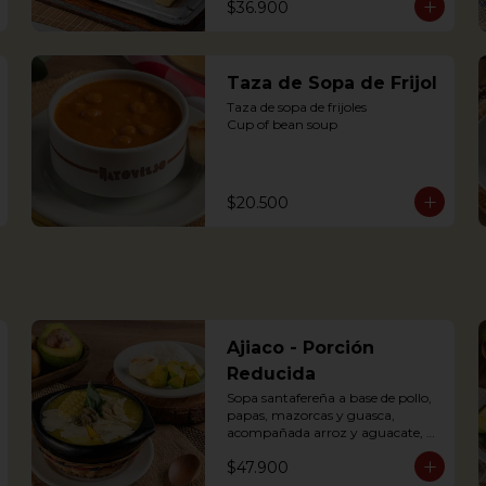
$36.900
dressing
Taza de Sopa de Frijol
Taza de sopa de frijoles

Cup of bean soup
$20.500
Ajiaco - Porción
Reducida
Sopa santafereña a base de pollo, 
papas, mazorcas y guasca, 
acompañada arroz y aguacate, 
crema de leche y alcaparras. (Foto 
$47.900
de porción completa).
