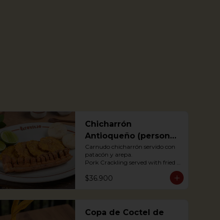
Chicharrón
Antioqueño (personal
o para compartir)
Carnudo chicharrón servido con 
patacón y arepa.

Pork Crackling served with fried 
plantain and arepa

$36.900
*Arepa de mote: no hay 
disponibilidad
Copa de Coctel de