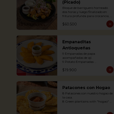
(Picado)
Bloque de barriguero horneado 
dos horas y luego finalizado en 
fritura profunda para crocancia, 
acompañado de papitas criollas, 
$60.500
cebolla acevichada y reducción de 
agrás.

 Block of belly steak baked for two 
hours and then deep fried for 
crispy crunchiness, accompanied 
Empanaditas
by creole potatoes, onion and 
Antioqueñas
agras reduction.
9 Empanadas de papa 
acompañadas de ají.

9 Potato Empanadas 
accompanied with chili.
$19.900
Patacones con Hogao
8 Patacones con nuestro hogao de 
la casa.

8 Green plantains with "hogao" 
sauce.