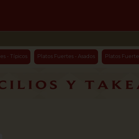
es - Típicos
Platos Fuertes - Asados
Platos Fuerte