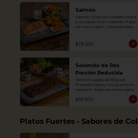
Completa)

Salmón
Salmón 220g con Ensalada Fresca 
Grilled Chicken breast with a 
y una guarnición a elección: Papa 
baked potato with sour cream, 
con crema agria, Cascos de papa 
accompanied with a fresh salad.
Rústica, Plátano maduro relleno 
de quesito, Palitos de Yuca, Puré 
de papa y arracacha. 
$78.500
Acompañado de salsa de soya y 
jengibre.

Salmon fillet served on a griddle 
Solomito de Res
with a baked potato with sour 
cream. Accompanied with a salad 
Porción Reducida
and a delicious ginger sauce.
Solomito jugoso de 160g con 
Ensalada Fresca y una guarnición 
a elección: Papa con crema agria, 
Papa Rústica, Plátano maduro 
$69.900
relleno de quesito, Palitos de Yuca, 
Puré de papa y arracacha. (Foto 
de porción completa)

Platos Fuertes - Sabores de Co