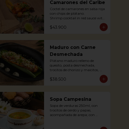
Camarones del Caribe
Coctel de camarones en salsa roja 
con chips de plátano.

Shrimp cocktail in red sauce with 
plantain chips.
$43.900
Maduro con Carne
Desmechada
Plátano maduro relleno de 
quesito, posta desmechada, 
trocitos de chorizo y maicitos, 
coronado con queso papialpa 
$38.500
rallado.

Sweet plantain filled with cheese, 
shredded meat, sausege bites and 
corn, topped with Papialpa 
cheese.
Sopa Campesina
Sopa de verduras 250ml, con 
trocitos de cerdo y papas, 
acompañada de arepa; con 
sustancia de cerdo.

Vegetable soup 250ml, with pork 
chunks and potatoes, 