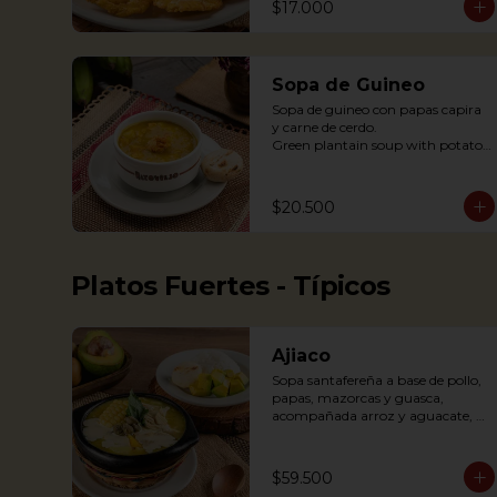
$17.000
Sopa de Guineo
Sopa de guineo con papas capira 
y carne de cerdo.

Green plantain soup with potato 
capira and pork.
$20.500
Platos Fuertes - Típicos
Ajiaco
Sopa santafereña a base de pollo, 
papas, mazorcas y guasca, 
acompañada arroz y aguacate, 
crema de leche y alcaparras.

An Ajiaco is Bogota’s chicken and 
$59.500
potato soup with corn on the cob 