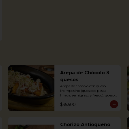
Arepa de Chócolo 3
quesos
Arepa de chócolo con queso 
Momposino (queso de pasta 
hilada, semigraso y fresco), queso 
crema y quesito fresco.
$35.500
Chorizo Antioqueño