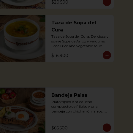
$20.500
accompanied by arepa; with pork 
substance.
Taza de Sopa del
Cura
Taza de Sopa del Cura. Deliciosa y 
suave Sopa de Arroz y verduras.

Small rice and vegetable soup.
$18.900
Bandeja Paisa
Plato típico Antioqueño 
compuesto de fríjoles y una 
bandeja con chicharrón, arroz, 
carne molida, chorizo, morcilla, 
tajada de plátano maduro, huevo 
frito y aguacate.

$66.500
The bandeja paisa is our most 