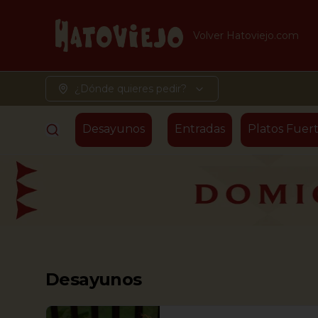
Volver Hatoviejo.com
¿Dónde quieres pedir?
Desayunos
Entradas
Platos Fuert
Desayunos