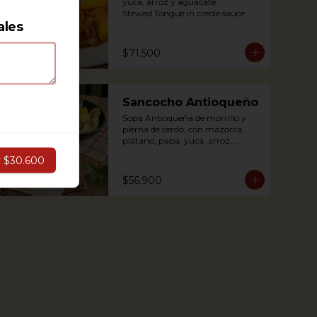
yuca, arroz y aguacate.

Stewed Tongue in creole sauce 
ales
(tomato and onions) with potato, 
yuca, rice and avocado.
$71.500
Sancocho Antioqueño
Sopa Antioqueña de morrillo y 
pierna de cerdo, con mazorca, 
plátano, papa, yuca, arroz, 
arepita y aguacate.

r
$30.600
$56.900
*Disponible solo los fines de 
semana (Sábados, domingos y 
festivos)

Authentic Antioquian soup with 
beef, pork, plantain, potato and 
yuca, accompanied with rice and 
avocado (avaliable only weekends 
and holidays)