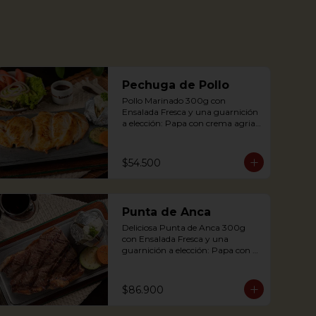
Pechuga de Pollo
Pollo Marinado 300g con 
Ensalada Fresca y una guarnición 
a elección: Papa con crema agria, 
Cascos de papa Rústica, Plátano 
maduro relleno de quesito, Palitos 
de Yuca, Puré de papa y 
$54.500
arracacha.

Grilled Chicken breast with a 
Punta de Anca
baked potato with sour cream, 
accompanied with a fresh salad.
Deliciosa Punta de Anca 300g 
con Ensalada Fresca y una 
guarnición a elección: Papa con 
crema agria, Cascos de papa 
Rústica, Plátano maduro relleno 
de quesito, Palitos de Yuca, Puré 
$86.900
de papa y arracacha
