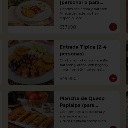
(personal o para
compartir)
Chorizo con arepa y patacón.

*Arepa de mote: no hay 
disponibilidad

Antioquian Sausage with arepa 
$37.900
and green plantains.
Entrada Típica (2-4
personas)
Chicharrón, chorizo, morcilla, 
patacón y arepa, con hogao y 
limón (para 2-4 personas).

*Arepa de mote: no hay 
$49.900
disponibilidad

Portions of pork crackling, 
sausage, blood sausage, fried 
green plantain and arepa (for 2-4 
persons).
Plancha de Queso
Papialpa (para
compartir)
Con tomates a la plancha y 
aderezo de agrás.

Grilled Papialpa cheese with 
grilled tomato and agraz berry 