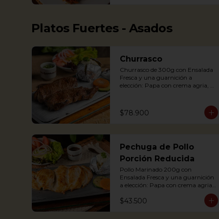
potato, yuca, rice and avocado.
Platos Fuertes - Asados
Churrasco
Churrasco de 300g con Ensalada 
Fresca y una guarnición a 
elección: Papa con crema agria, 
cascos de papa Rústica, Plátano 
maduro relleno de quesito, Palitos 
de Yuca, Puré de papa y arracacha

$78.900
Churrasco is an Argentinian cut 
Pechuga de Pollo
steak served on a griddle with a 
baked potato with sour cream. 
Porción Reducida
Accompanied with a fresh salad 
Pollo Marinado 200g con 
and Chimichurri sauce.
Ensalada Fresca y una guarnición 
a elección: Papa con crema agria, 
Cascos de papa Rústica, Plátano 
$43.500
maduro relleno de quesito, Palitos 
de Yuca, Puré de papa y 
arracacha. (Foto Porción 